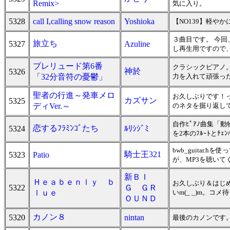
Remix>
気に入り。
5328
call I,calling snow reason
Yoshioka
【NO139】軽やか
３曲目です。 今回
旅立ち
5327
Azuline
し再生用ですので
プレリュード第6番
クラシックピアノ
神於
5326
「32分音符の憂鬱」
力を入れて頑張っ
聖者の行進～発車メロ
お久しぶりです！
カズサン
5325
ディVer.～
のネタを掘り返し
自作ﾋﾟｱﾉ曲集「
恋するﾌﾗﾐﾝｺﾞたち
5324
ﾙﾘｼｼﾞﾐ
を2本のﾌﾙｰﾄとﾁｪ
bwb_guitar
騎士王321
5323
Patio
が、MP3を聴いてく
新ＢＩ
Ｈｅａｂｅｎｌｙ ｂ
お久しぶり＆はじ
5322
Ｇ ＧＲ
ｌｕｅ
いm(_ _)m。コ
ＯＵＮＤ
カノン８
5320
nintan
最後のカノンです