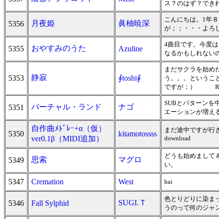
ス？のはず？できれ
こんにちは。1年
月夜姫
眞柚暁深
5356
が；；・・・よろ
4曲目です。今度は
おやすみのうた
5355
Azuline
なるかもしれない
まだサクラを始めた
静寂
5353
∮toshi∮
う。。。というこ
ですが；） RP
SUBとパターン
バーチャル・ランド
ナゴ
5351
エーションが増え
自作曲ﾒﾄﾞﾚｰ+α（仮）
まだ途中ですが行き
5350
kitamotossss
ver0.1β（MIDI追加）
download
どうも始めまして
思索
マグロ
5349
い。
5347
Cremation
West
hai
色とりどりに染ま
SUGI.Ｔ
5346
Fall Sylphid
うのって何のジャ