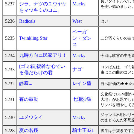
長いタイトルでし
5237
シラ。ナツのユウヤケ
Macky
を使い始めました
をマつキミのコエ。
5236
Radicals
West
はい
ペーガ
5235
Twinkling Star
ン・ダン
二分弱くらいの曲
ス
九時方向ニ民家アリ！
5234
Macky
今回は吹雪の中を
[ゴミ箱]複雑な心でい
コンばんは、ゴミ
ナゴ
5233
る傷だらけの君
由はこの曲のコメ
静寂...
レイン望
5232
自己評価(2)★★
文化祭でBGM製作
蒼の鼓動
七瀬沙羅
5231
大地」がお題でし
リンバを増やして
ジャンル不明シリ
ユメウタイ
5230
Macky
のまどろんだ不思
夏の名残
騎士王321
5228
後半は手抜きです