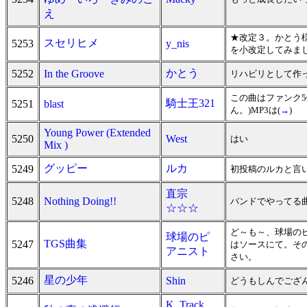
え
★改定３。かとう様
スセリヒメ
5253
y_nis
を小改定してみました
かとう
5252
In the Groove
リハビリとして作
この曲はファンク5
騎士王321
5251
blast
ん。)MP3は(
→
)
Young Power (Extended
5250
West
はい
Mix )
グッピー
ルカ
5249
初投稿のルカと言
直宗
5248
Nothing Doing!!
バンドでやってる
☆☆☆
ど～も～、球場の
球場のピ
TGS曲集
5247
はソースにて。そ
アニスト
さい。
星の少年
5246
Shin
どうもしんでござ
K_Track