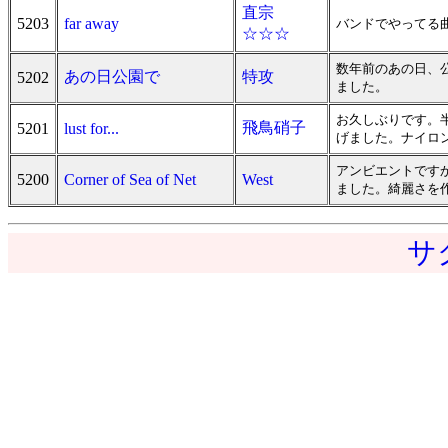
直宗
5203
far away
バンドでやってる
☆☆☆
数年前のあの日、
あの日公園で
特攻
5202
ました。
お久しぶりです。
飛鳥硝子
5201
lust for...
げました。ナイロン
アンビエントです
5200
Corner of Sea of Net
West
ました。綺麗さを
サ