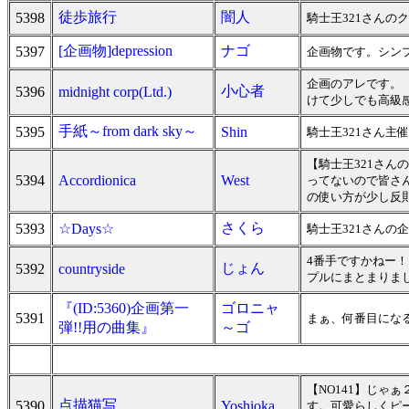
徒歩旅行
闇人
5398
騎士王321さん
[企画物]depression
ナゴ
5397
企画物です。シン
企画のアレです。
小心者
5396
midnight corp(Ltd.)
けて少しでも高級
手紙～from dark sky～
5395
Shin
騎士王321さん
【騎士王321さ
5394
Accordionica
West
ってないので皆さ
の使い方が少し反
さくら
5393
☆Days☆
騎士王321さんの
4番手ですかねー！
じょん
5392
countryside
プルにまとまりま
『(ID:5360)企画第一
ゴロニャ
5391
まぁ、何番目にな
弾!!用の曲集』
～ゴ
【NO141】じゃ
点描猫写
5390
Yoshioka
す。可愛らしくピー