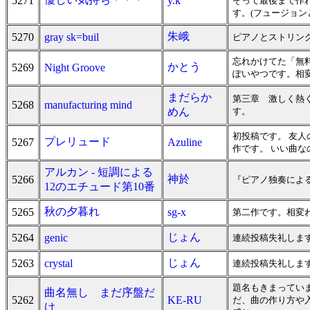
5271
y.k
そって最後まで作
す。(フュージョン
朱峨
5270
gray sk=buil
ピアノとストリン
忘れかけてた「無
かとう
5269
Night Groove
ぽいやつです。相変
まだらか
第三章 激しく熱
5268
manufacturing mind
めん
す。
初投稿です。 友人
プレリュード
5267
Azuline
作です。 いい曲
アルカン - 短調による
神於
5266
『ピアノ独奏によ
12のエチュード第10番
秋の夕暮れ
5265
sg-x
第二作です。相変
じょん
5264
genic
連続投稿失礼します
じょん
5263
crystal
連続投稿失礼します
題名もきまってい
曲名無し まだ序盤だ
5262
KE-RU
だ、曲の作り方や
け