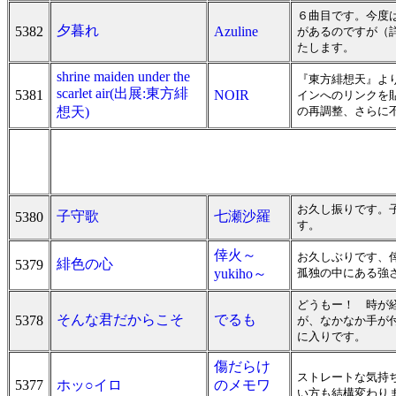
６曲目です。今度
夕暮れ
5382
Azuline
があるのですが（
たします。
shrine maiden under the
『東方緋想天』よ
scarlet air(出展:東方緋
5381
NOIR
インへのリンクを
想天)
の再調整、さらに不
お久し振りです。
子守歌
七瀬沙羅
5380
す。
倖火～
お久しぶりです、倖
緋色の心
5379
yukiho～
孤独の中にある強
どうもー！ 時が
そんな君だからこそ
でるも
5378
が、なかなか手が
に入りです。
傷だらけ
ストレートな気持ち
5377
ホッ○イロ
のメモワ
い方も結構変わりま