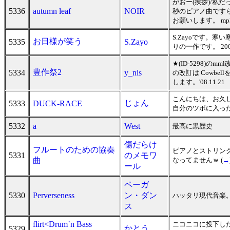
がおー(挨拶)/私
5336
autumn leaf
NOIR
秒のピアノ曲です
お願いします。 mp
S.Zayoです。
お日様が笑う
5335
S.Zayo
りの一作です。 200
★(ID-5298)
豊作祭2
5334
y_nis
の改訂は Cowb
します。'08.11.21
こんにちは、お久
じょん
5333
DUCK-RACE
自分のツボに入った
5332
a
West
最高に黒歴史
傷だらけ
フルートのための協奏
ピアノとストリン
5331
のメモワ
曲
なってませんｗ (
→
ール
ペーガ
5330
Perverseness
ン・ダン
ハッタリ現代音楽
ス
flirt<Drum`n Bass
ニコニコに投下した
かとう
5329