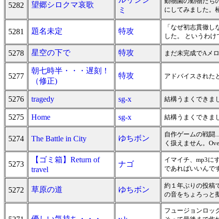
動物園の動物たちの
望郷シロクマ哀歌
5282
ミ
にしてみました。
「なぜ初志貫徹し
題名未定
特攻
5281
した。 というわけ
星空の下で
特攻
5278
まだ未完成でAメ
朝七時半・・・遅刻！
特攻
5277
アドバイスされた
（修正)
5276
tragedy
sg-x
結構うまくできま
5275
Home
sg-x
結構うまくできま
自作ゲームの戦闘.
ゆちボン
5274
The Battle in City
く扱えません。Overdr
【ゴミ箱】Return of
イマイチ、mp3に
5273
ナゴ
であればいいんで
travel
約１年ぶりの投稿
草原の道
ゆちボン
5272
の音をちょろっと擬
フュージョンロッ
優しい気持ち・・・