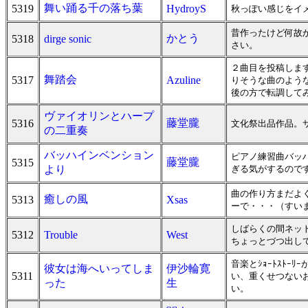
舞い踊る千の落ち葉
5319
HydroyS
秋っぽい感じをイ
昔作ったけど何故
かとう
5318
dirge sonic
さい。
２曲目を投稿しま
舞踏会
5317
Azuline
りそうな曲のよう
後の方で転調して
ヴァイオリンとハープ
藤堂朧
5316
文化祭出品作品。
の二重奏
バッハインベンション
ピアノ練習曲バッ
藤堂朧
5315
より
ぎる気がするので
曲の作り方まだよ
癒しの風
5313
Xsas
ーで・・・（すい
しばらくの間ネッ
5312
Trouble
West
ちょっとづつ出し
音楽とｼｮｰﾄｽﾄ
彼女は海へいってしま
伊沙輪寛
5311
い、重くせつないお
った
生
い。