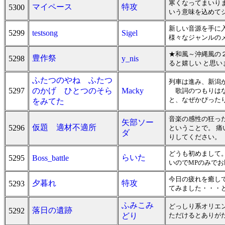
寒くなってまいり
マイペース
特攻
5300
いう意味を込めて
新しい音源を手に
5299
testsong
Sigel
様々なジャンルの
★和風～沖縄風の
豊作祭
5298
y_nis
ると嬉しい と思いま
ふたつのやね ふたつ
列車は進み、新潟
5297
のかげ ひとつのそら
Macky
歌詞のつもりはな
と、なぜかぴった
をみてた
音楽の感性の狂っ
矢部ソー
仮題 適材不適所
5296
ということで。 痛
ダ
りしてください。
どうも初めまして
らいた
5295
Boss_battle
いのでMPのみでお願
今日の疲れを癒し
夕暮れ
特攻
5293
てみました・・・
ふみこみ
どっしり系オリエ
落日の遺跡
5292
どり
ただけるとありがた