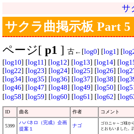
サ
サクラ曲掲示板 Part 5
ページ[
p1
]
古←[
log0
] [
log1
] [
log
[
log10
] [
log11
] [
log12
] [
log13
] [
log14
] [
log1
[
log22
] [
log23
] [
log24
] [
log25
] [
log26
] [
log2
[
log34
] [
log35
] [
log36
] [
log37
] [
log38
] [
log3
[
log46
] [
log47
] [
log48
] [
log49
] [
log50
] [
log5
[
log58
] [
log59
] [
log60
] [
log61
] [
log62
] [
log6
ID
曲名
作者
コメント
ハバネロ（完成）企画
ゴロニャ～ゴ様か
ナゴ
5399
提案１
とおもいました。