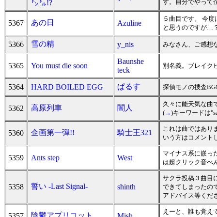
す。自分でやって
㌧㌦!?
５曲目です。 今度
あの日
5367
Azuline
と思うのですが…
雪の精
5366
y_nis
みなさん、ご感想
Baunshe
5365
You must die soon
別名義。ブレイク
teck
ぱるす
5364
HARD BOILED EGG
探偵モノの捜査BG
久々に能天気な曲で
高原列車
闇人
5362
(
→
)キーワードは"sa
これは曲ではあり
企画第一弾!!
騎士王321
5360
いう方はコメント
マイナス系に嵌った
5359
Ants step
West
は超クリック音べ
サクラ投稿３曲目に
誓い -Last Signal-
5358
shinth
できてしまったの
アドバイス等くだ
えーと、誰も覚え
陰鬱アプリコット
5357
Mish