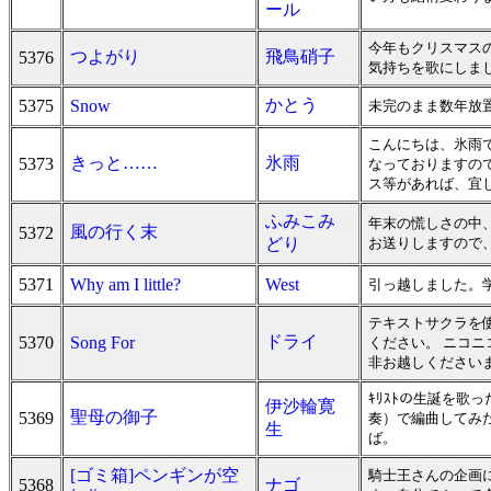
ール
今年もクリスマス
つよがり
飛鳥硝子
5376
気持ちを歌にしまし
かとう
5375
Snow
未完のまま数年放
こんにちは、氷雨
きっと……
氷雨
5373
なっておりますの
ス等があれば、宜
ふみこみ
年末の慌しさの中
風の行く末
5372
どり
お送りしますので、
5371
Why am I little?
West
引っ越しました。
テキストサクラを
ドライ
5370
Song For
ください。 ニコ
非お越しくださいま
ｷﾘｽﾄの生誕を歌っ
伊沙輪寛
聖母の御子
5369
奏）で編曲してみた
生
ば。
[ゴミ箱]ペンギンが空
騎士王さんの企画
5368
ナゴ