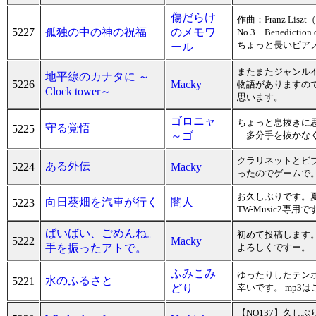
傷だらけ
作曲：Franz Liszt（
5227
孤独の中の神の祝福
のメモワ
No.3 Benedict
ちょっと長いピアノ
ール
またまたジャンル
地平線のカナタに ～
5226
Macky
物語がありますの
Clock tower～
思います。
ゴロニャ
ちょっと息抜きに
守る覚悟
5225
～ゴ
…多分手を抜かな
クラリネットとビ
ある外伝
5224
Macky
ったのでゲームで
お久しぶりです。
向日葵畑を汽車が行く
闇人
5223
TW-Music2専用です
ばいばい、ごめんね。
初めて投稿します
5222
Macky
手を振ったアトで。
よろしくですー。
ふみこみ
ゆったりしたテン
水のふるさと
5221
どり
幸いです。 mp3はこ
【NO137】久し