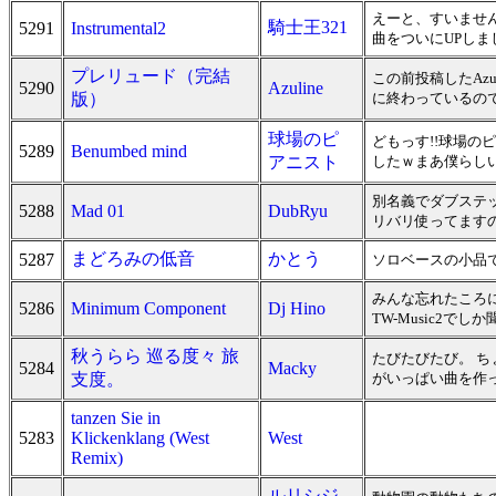
えーと、すいません
騎士王321
5291
Instrumental2
曲をついにUPしまし
プレリュード（完結
この前投稿したAz
5290
Azuline
版）
に終わっているので
球場のピ
どもっす!!球場の
5289
Benumbed mind
アニスト
したｗまあ僕らしい
別名義でダブステ
5288
Mad 01
DubRyu
リバリ使ってます
まどろみの低音
かとう
5287
ソロベースの小品
みんな忘れたころ
5286
Minimum Component
Dj Hino
TW-Music2で
秋うらら 巡る度々 旅
たびたびたび。 
5284
Macky
支度。
がいっぱい曲を作
tanzen Sie in
5283
Klickenklang (West
West
Remix)
ルリシジ