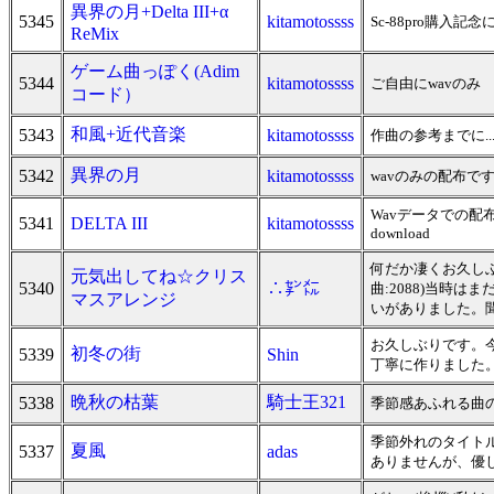
異界の月+Delta III+α
5345
kitamotossss
Sc-88pro購入
ReMix
ゲーム曲っぽく(Adim
5344
kitamotossss
ご自由にwavのみ 
コード）
和風+近代音楽
5343
kitamotossss
作曲の参考までに... w
異界の月
5342
kitamotossss
wavのみの配布です
Wavデータでの配
5341
DELTA III
kitamotossss
download
何だか凄くお久し
元気出してね☆クリス
5340
∴㌢㍍
曲:2088)当時
マスアレンジ
いがありました。
お久しぶりです。
初冬の街
5339
Shin
丁寧に作りました
晩秋の枯葉
騎士王321
5338
季節感あふれる曲
季節外れのタイト
夏風
5337
adas
ありませんが、優