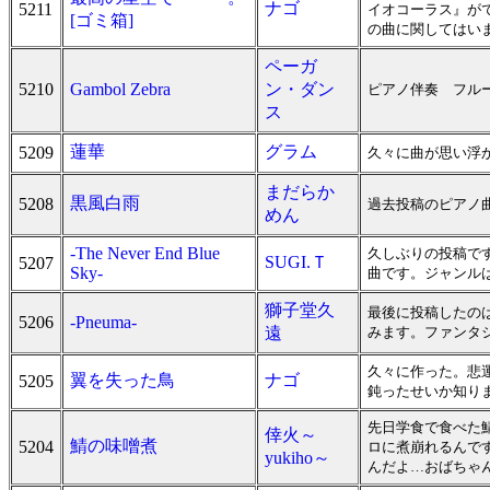
ナゴ
5211
イオコーラス』が
[ゴミ箱]
の曲に関してはい
ペーガ
5210
Gambol Zebra
ン・ダン
ピアノ伴奏 フル
ス
蓮華
グラム
5209
久々に曲が思い浮
まだらか
黒風白雨
5208
過去投稿のピアノ
めん
-The Never End Blue
久しぶりの投稿で
SUGI.Ｔ
5207
Sky-
曲です。ジャンル
獅子堂久
最後に投稿したの
5206
-Pneuma-
遠
みます。ファンタジ
久々に作った。悲
翼を失った鳥
ナゴ
5205
鈍ったせいか知り
先日学食で食べた
倖火～
鯖の味噌煮
5204
ロに煮崩れるんで
yukiho～
んだよ…おばちゃ