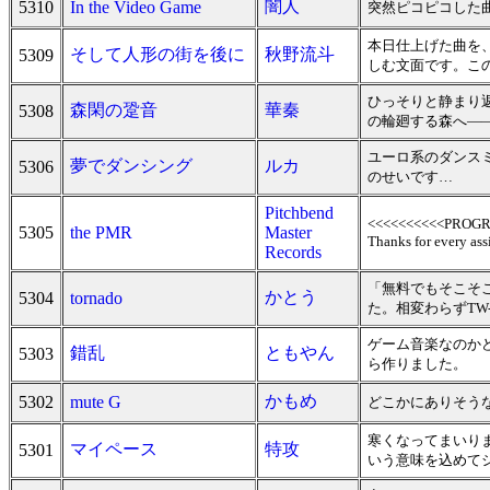
闇人
5310
In the Video Game
突然ピコピコした
本日仕上げた曲を
そして人形の街を後に
秋野流斗
5309
しむ文面です。こ
ひっそりと静まり
森閑の跫音
華秦
5308
の輪廻する森へ―――
ユーロ系のダンス
夢でダンシング
ルカ
5306
のせいです…
Pitchbend
<<<<<<<<<<PROGRES
5305
the PMR
Master
Thanks for every assis
Records
「無料でもそこそ
かとう
5304
tornado
た。相変わらずTW-
ゲーム音楽なのか
錯乱
ともやん
5303
ら作りました。
かもめ
5302
mute G
どこかにありそう
寒くなってまいり
マイペース
特攻
5301
いう意味を込めて