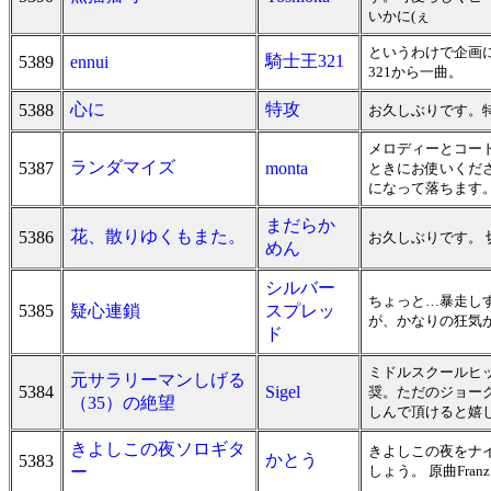
いかに(ぇ
というわけで企画
騎士王321
5389
ennui
321から一曲。
心に
特攻
5388
お久しぶりです。
メロディーとコー
ランダマイズ
5387
monta
ときにお使いくだ
になって落ちます。 2
まだらか
花、散りゆくもまた。
5386
お久しぶりです。 
めん
シルバー
ちょっと…暴走し
5385
疑心連鎖
スプレッ
が、かなりの狂気
ド
ミドルスクールヒ
元サラリーマンしげる
5384
Sigel
奨。ただのジョー
（35）の絶望
しんで頂けると嬉
きよしこの夜ソロギタ
きよしこの夜をナ
かとう
5383
ー
しょう。 原曲Franz Xav