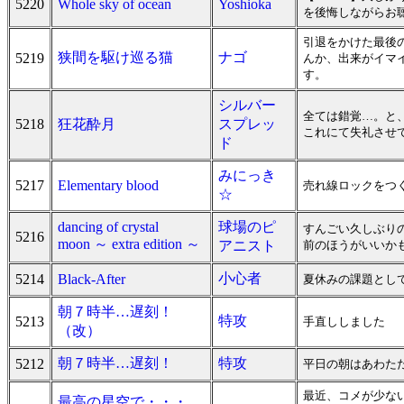
5220
Whole sky of ocean
Yoshioka
を後悔しながらお聴
引退をかけた最後
狭間を駆け巡る猫
ナゴ
5219
んか、出来がイマ
す。
シルバー
全ては錯覚…。と
5218
狂花酔月
スプレッ
これにて失礼させて
ド
みにっき
5217
Elementary blood
売れ線ロックをつ
☆
dancing of crystal
球場のピ
すんごい久しぶり
5216
moon ～ extra edition ～
アニスト
前のほうがいいかも
小心者
5214
Black-After
夏休みの課題とし
朝７時半…遅刻！
特攻
5213
手直ししました
（改）
朝７時半…遅刻！
特攻
5212
平日の朝はあわた
最近、コメが少な
最高の星空で・・・。