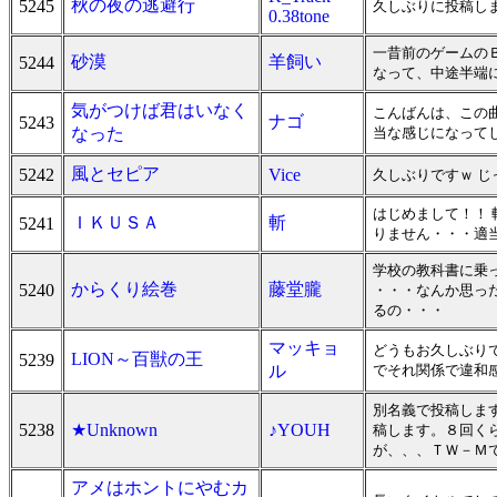
秋の夜の逃避行
5245
久しぶりに投稿しま
0.38tone
一昔前のゲームの
砂漠
羊飼い
5244
なって、中途半端
気がつけば君はいなく
こんばんは、この
ナゴ
5243
なった
当な感じになって
風とセピア
5242
Vice
久しぶりですｗ 
はじめまして！！ 
ＩＫＵＳＡ
斬
5241
りません・・・適
学校の教科書に乗
からくり絵巻
藤堂朧
5240
・・・なんか思っ
るの・・・
マッキョ
どうもお久しぶり
LION～百獣の王
5239
ル
でそれ関係で違和
別名義で投稿しま
5238
★Unknown
♪YOUH
稿します。８回くら
が、、、ＴＷ－Ｍ
アメはホントにやむカ