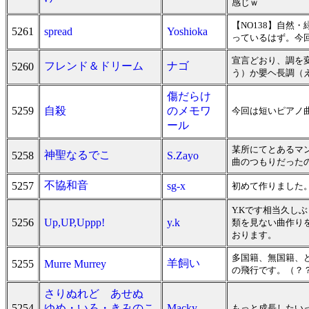
感じｗ
【NO138】自然
5261
spread
Yoshioka
っているはず。今回
宣言どおり、調を
フレンド＆ドリーム
ナゴ
5260
う）か嬰ヘ長調（
傷だらけ
5259
自殺
のメモワ
今回は短いピアノ曲
ール
某所にてとあるマ
神聖なるでこ
5258
S.Zayo
曲のつもりだった
不協和音
5257
sg-x
初めて作りました
Y.Kです相当久し
5256
Up,UP,Uppp!
y.k
類を見ない曲作り
おります。
多国籍、無国籍、
羊飼い
5255
Murre Murrey
の飛行です。（？
さりぬれど あせぬ
5254
ゆめ・いろ・きみのこ
Macky
もっと成長したい