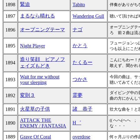
緊迫
1898
Tabito
伴奏がありがち
まるなら晴れる
1897
Wandering Gull
聴いて頂ければ
オープニングテー
オープニングテーマ
ナゴ
1896
ろ 前２曲は流
フュージョンっ
かとう
1895
Night Player
つも以上にこだわ
造り笑顔 ピアノフ
こんにちわー！
たくるー
1894
ェイズもどき
敢えず、聞かれ
Wait for me without
今回の曲は、サ
つかさ
1893
your sleeping
聴いてみてくだ
ダイビング中の
変則３
霊夢
1892
曲の方にかんしては
火星草の子供
諸 恭子
1891
壮大な曲を！と
ATTACK THE
(( へへ(へへ 
H゛
1890
ENEMY / FANTASIA
な・・・
1889
Grave Of Coral
overdose
何ヶ月ぶりの作品