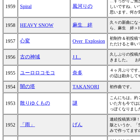
…すっかりご無
風河りの
1959
Spiral
しいですね、い
思います。何か
久々の新曲になっ
麻生 絆
1958
HEAVY SNOW
ら、麻生 絆＞HE
初制作＆初投稿
心変
1957
Over_Explosion
ただけると幸い
久しぶりの投稿
古の神域
1956
J.I...
きました。 お
４ヶ月ぶりです
ユーロロコモコ
奈多
1955
の辺は勘弁して
闇の塔
1954
TAKANORI
初作曲です。
こんにちは。約
散りゆくもの
謎
1953
いた方も今では
っぽくなりまし
連続投稿第3弾
「雨」
げん
1952
版というか、「
みで作ってます