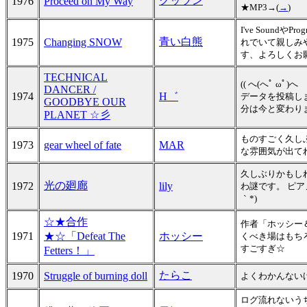
クッツン
1976
Proceed on My Way
★MP3→(
→
)
I've Sound
青い白熊
1975
Changing SNOW
れでいて親しみ
す、よろしくお
TECHNICAL
(( へ(へﾟ 
DANCER /
1974
H゛
データを投稿し
GOODBYE OUR
分は今と変わりま
PLANET ☆彡
ものすごく久し
1973
gear wheel of fate
MAR
な雰囲気が出て
久しぶりかもし
光の廻廊
1972
lily
わ謎です。 ピア
｀*)
☆★合作
作者「ホッシー
1971
★☆「Defeat The
ホッシー
くべき場はもち
すごすぎ☆
Fetters！」
たらこ
1970
Struggle of burning doll
よくわかんない
ログ流れないう