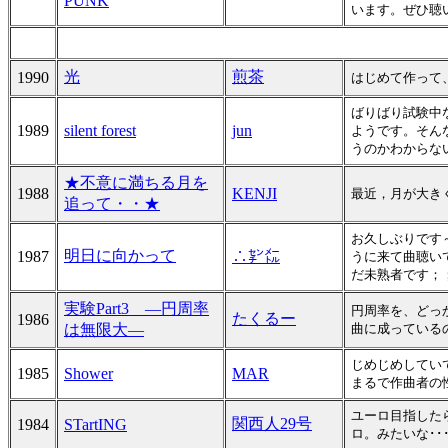
PUNK
います。ぜひ聴
光
煎茶
1990
はじめて作って
ばりばり試験中
1989
silent forest
jun
ようです。そん
うのかわからな
★不意に満ちる月を
1988
KENJI
最近，月が大き
追って・・★
お久しぶりです
明日に向かって
1987
∴㌢㍍
うに来て曲聴い
だ未熟者です；
実験Part3 ―円周率
円周率を、どっか
たくるー
1986
は無限大―
曲に成っている
じめじめしてい
1985
Shower
MAR
まるで作曲者の
ユーロ目指した
関西人29号
1984
STartING
ロ。みたいな･･