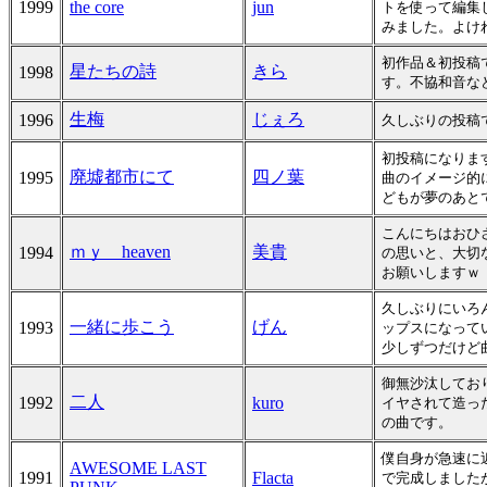
1999
the core
jun
トを使って編集
みました。よけ
初作品＆初投稿
星たちの詩
きら
1998
す。不協和音な
生梅
じぇろ
1996
久しぶりの投稿
初投稿になりま
廃墟都市にて
四ノ葉
1995
曲のイメージ的
どもが夢のあと
こんにちはおひ
ｍｙ heaven
美貴
1994
の思いと、大切
お願いしますｗ
久しぶりにいろ
一緒に歩こう
げん
1993
ップスになって
少しずつだけど
御無沙汰してお
二人
1992
kuro
イヤされて造っ
の曲です。
僕自身が急速に
AWESOME LAST
1991
Flacta
で完成しました