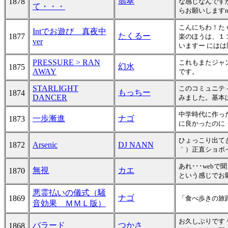
翡翠
1878
な感じなんですが
て・・・
らお願いしますm(
こんにちわ！た
Intでお遊び 真夜中
たくるー
1877
楽のほうは、１
ver
いますー には
PRESSURE > RAN
これもまたジャ
幻水
1875
AWAY
です。
STARLIGHT
このコミュニティ
もっちー
1874
DANCER
みました。基本
中学時代に作った
一歩漸進
ナゴ
1873
に良かったのに
ひょっこり出てきま
1872
Arsenic
DJ NANN
｀）正直ショボイ
あれ･･･web
無視
カエ
1870
という感じでお
悪霊払いの儀式（騒
ナゴ
1869
「食べ歩きの旅路
音効果 ＭＭＬ版）
お久しぶりです
バラード
つかさ
1868