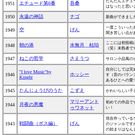
だんだんエチュ
エチュード第6番
吾桑
1951
はなったと思い
永遠の神話
ナゴ
1950
新曲ができまし
一度こういった
空
げん
1949
聞き苦しい点が
ここには初投稿
朝の港
水無月 枯珀
1948
（笑）未熟者で
ねこの哲学
さえうつ
1947
サロン小品風の
自分にしては完
''I love Music''by
ホッシー
1946
す（音の
Knight
あるひとへの愛
たんじょうびのうた
こずえ
1945
かわいらしい子
マリーアント
初めての作品で
月夜の悪魔
1944
ゥワネット
い！
現在作っている
戦闘曲（ボス編）
げん
1943
のジャンルです
の始まりはなん