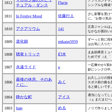
アフリカントラ
1812
Flacta
チュアル・ダンス
シンプルな構成
少し影響を受け
佐藤行人
1811
In Festive Mood
に。"お祭り気分
正直ジャンルは
アクアリウム
1810
141
なかなか面白い
ずーっと前に投
道化師
1809
mikann5959
はお気に入りだ
まあ効果音ミュ
聴覚トリック
幻水
1808
ためです（え゛
一応爽やかV系
永遠ライド
1807
u
妙にシンクロ中
お久しぶりの投
最後の休息、そのあ
みく
1806
スボス前の曲を
とに。
ると嬉しいです
適当になってし
静かな町
アイス
1804
（ぇ まだまだ
める
1803
hate
ノリで作りまし