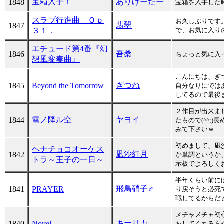
宝箱入手！
ありげーたー
1848
宝箱を入手した
スラブ行進曲 Ｏｐ
お久しぶりです
翡翠
1847
３１．
で、お気に入りの
エチュード第4番『幻
吾桑
1846
ちょっと気に入
想風変奏曲』
こんにちは、ぎ
ぎつね
1845
Beyond the Tomorrow
自分なりにでは
してるので最後
２作目が出来ま
雪ノ降ル空
ヤヨイ
1844
たもので(^^;
みて下さいｗ
初めまして、凪
ヘナチョコオーケス
凪沙紅月
1842
か単調というか
トラ～王子の一日～
示板でよろしくお願
半年くらい前に
飛鳥硝子♂
1841
PRAYER
り戻そうと必死
戦してるからだと
メチャメチャ初
キーリカ
1840
Novel
をしてくれる方