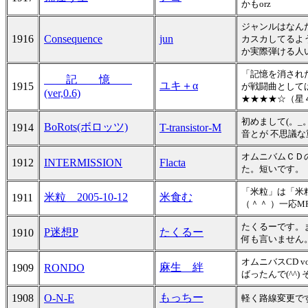
かもorz
ジャンルはなん
1916
Consequence
jun
カスカしてるよ
か実際弾ける人
「記憶を消され
＿＿記＿＿憶＿＿
ユキ＋α
1915
が戦闘曲として
(ver,0.6)
★★★★☆（星４
初めまして(。_
BoRots(ボロッツ)
1914
T-transistor-M
音とが 不思議
オムニバムＣＤ
1912
INTERMISSION
Flacta
た。短いです。
「米粒」は「米
米粒 2005-10-12
米食む
1911
（＾＾ ）一応M
たくるーです。
P迷想P
たくるー
1910
何も言いません
オムニバスCD 
麻生 絆
1909
RONDO
ばったんで(^^
もっちー
1908
O-N-E
軽く路線変更で