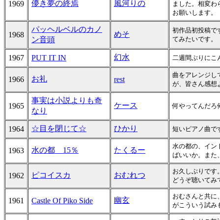
儚き夢の終焉
風河りの
1969
ました。相変わ
お願いします。
パッヘルベルのカノ
初作品初投稿で
めそ
1968
ン音頭
てみたいです。
幻水
1967
PUT IT IN
二週間ぶりにこ
曲をアレンジし
お礼
1966
rest
が、皆さん感想
事実は小説よりも奇
ケース
1965
何やってんだろ
なり
☆目を閉じて☆
ひかり
1964
短いピアノ曲です
水の都の、イン
水の都 15％
たくるー
1963
ばいいか。また
お久しぶりです
ピコイスカ
おむれつ
1962
どうぞ聴いてみて
おむさんと共に
幽玄
1961
Castle Of Piko Side
がこういう試みも