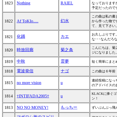
1823
Nothing
RAIEL
なっております
予定だったので
この曲は私の書
幻水
1822
Af ToKIo.....
から作った物で
て、見て下さい
お久しぶりです
化踊
カエ
1821
な･･･なんだろな
こんにちは、菊
時放回廊
菊之条
1820
ジになりました
中秋
霊夢
1819
短く簡単にまとめま
電波発信
ナゴ
1818
この曲は６年前
連続投稿になっ
1815
no more vision
u
のアドバイスの
KLACKに捧ぐ
1814
†INTIFADA2005†
u
ン！
もっちー
1813
NO NO MONEY!
ずいぶんぶっ飛
マボロシ族のスピリ