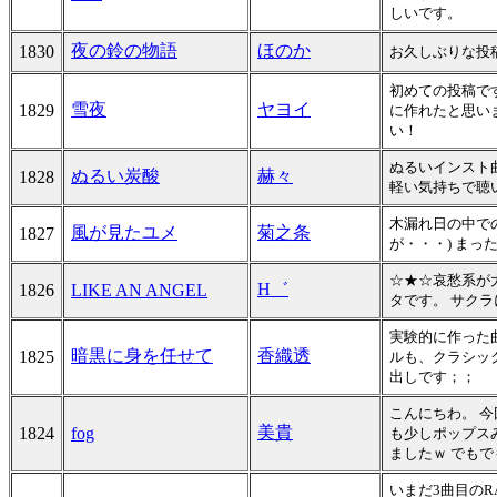
しいです。
夜の鈴の物語
ほのか
1830
お久しぶりな投
初めての投稿です
雪夜
ヤヨイ
1829
に作れたと思い
い！
ぬるいインスト
ぬるい炭酸
赫々
1828
軽い気持ちで聴
木漏れ日の中で
風が見たユメ
菊之条
1827
が・・・) ま
☆★☆哀愁系が
H゛
1826
LIKE AN ANGEL
タです。 サク
実験的に作った
暗黒に身を任せて
香織透
1825
ルも、クラシッ
出しです；；
こんにちわ。 
美貴
1824
fog
も少しポップス
ましたｗ でも
いまだ3曲目のR