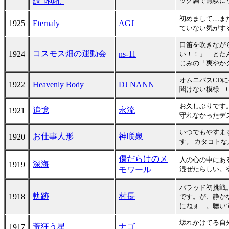
調“咆吼”
ック調で無駄にリ
初めまして…ま
1925
Eternaly
AGJ
ていない気がす
口笛を吹きなが
コスモス畑の運動会
1924
ns-11
い！！」 とた
じみの「爽やかク
オムニバスCDに
1922
Heavenly Body
DJ NANN
聞けない模様 O
お久しぶりです
追憶
永流
1921
守れなかったデ
いつでもやすま
お仕事人形
神咲泉
1920
す。 カタコト
傷だらけのメ
人の心の中にあ
深海
1919
モワール
混ぜたらしい。
バラッド初挑戦
軌跡
村長
1918
です。が、静か
にねぇ…。聴い
壊れかけてる自
荒狂う星
ナゴ
1917