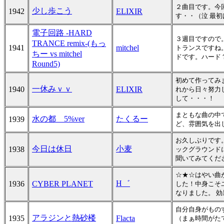
２曲目です。今
少し歩こう
1942
ELIXIR
す・・（泣 最
電子回路 -HARD
３週目ですので
TRANCE remix-(もっ
1941
mitchel
トランスですね
ちー vs mitchel
ドです。ハード
Round5)
初めて作ってみ
一休みｖｖ
1940
ELIXIR
れから日々努力
して・・・！
まともな曲の中
水の都 5%ver
たくるー
1939
ど、雰囲気を出
お久しぶりです
今日は休日
小麦
1938
ックグラウンド
聞いてみてくだ
☆★☆はやい曲
H゛
1936
CYBER PLANET
した！中身こそ
なりました。 
自分自身がもの
アラジンと熱砂楼
1935
Flacta
（まぁ時間がた