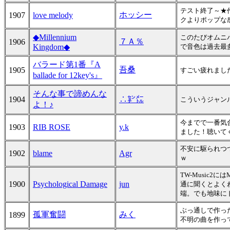
テスト終了～★
ホッシー
1907
love melody
クよりポップな
◆Millennium
このたびオムニ
７Ａ％
1906
Kingdom◆
で音色は過去最
バラード第1番『A
吾桑
1905
すごい疲れまし
ballade for 12key's』
そんな事で諦めんな
1904
∴㌢㍍
こういうジャン
よ！♪
今までで一番気
1903
RIB ROSE
y.k
ました！聴いて
不安に駆られつ
1902
blame
Agr
ｗ
TW-Music2
1900
Psychological Damage
jun
通に聞くとよく
端。でも地味にド
ぶっ通しで作っ
孤軍奮闘
みく
1899
不明の曲を作っ