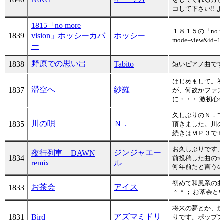
コして下さい!! 
1815「no more
１８１５の「no 
1839
vision」ホッシーカバ
ホッシー
mode=view
ー
野原での思い出
1838
Tabito
短いピアノ曲で
はじめまして。
滞空へ
紗羅
1837
が、何故かファ
に・・・ 激初
久しぶりのＮ．
川の唄
Ｎ．
1835
頂きました。川
続きはＭＰ３で
お久しぶりです
ジンジャエー
夜行列車 DAWN
1834
前投稿した曲の
remix
ル
何年前だと言う
初めて和風系の
お茶会
アイス
1833
＾＾； お茶会
将来の夢とか、
アズマミドリ
1831
Bird
りです。ポップ