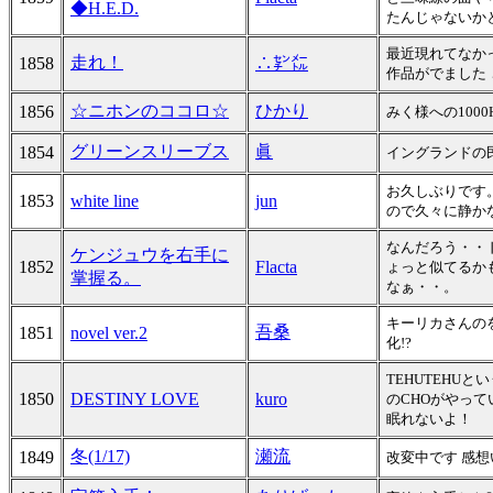
◆H.E.D.
たんじゃないか
最近現れてなか
走れ！
1858
∴㌢㍍
作品がでました．
☆ニホンのココロ☆
ひかり
1856
みく様への100
グリーンスリーブス
眞
1854
イングランドの
お久しぶりです
1853
white line
jun
ので久々に静か
なんだろう・・
ケンジュウを右手に
1852
Flacta
ょっと似てるか
掌握る。
なぁ・・。
キーリカさんの
吾桑
1851
novel ver.2
化!?
TEHUTEH
1850
DESTINY LOVE
kuro
のCHOがやってい
眠れないよ！
冬(1/17)
瀬流
1849
改変中です 感