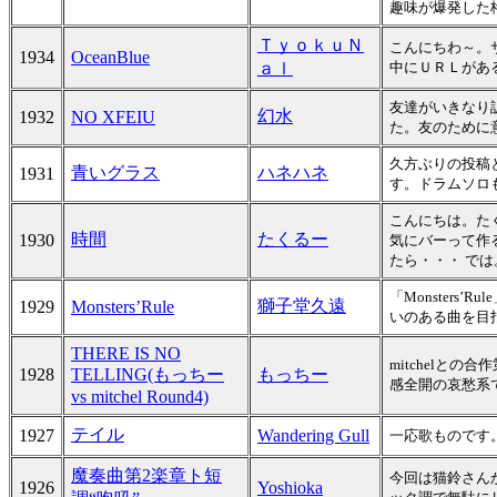
趣味が爆発した
ＴｙｏｋｕＮ
こんにちわ～。
1934
OceanBlue
ａｌ
中にＵＲＬがある
友達がいきなり
幻水
1932
NO XFEIU
た。友のために
久方ぶりの投稿
青いグラス
ハネハネ
1931
す。ドラムソロ
こんにちは。た
時間
たくるー
1930
気にバーって作
たら・・・ では
「Monster
獅子堂久遠
1929
Monsters’Rule
いのある曲を目
THERE IS NO
mitchelとの
1928
TELLING(もっちー
もっちー
感全開の哀愁系
vs mitchel Round4)
テイル
1927
Wandering Gull
一応歌ものです
魔奏曲第2楽章ト短
今回は猫鈴さんか
1926
Yoshioka