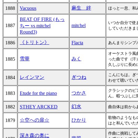
麻生 絆
1888
Vacuous
ほっと一息、和
BEAT OF FIRE (もっ
いつか自分で使
1887
mitchel
ちー vs mitchel
していただきま
Round3)
《トリトン》
1886
Flacta
あんまりシンプ
オーケストラ風
雪華
みく
1885
った曲です（汗
久しぶりに長め
こんにちは。ぎ
レインマン
ぎつね
1884
わせて聴いてい
クラシックのピ
つかさ
1883
Etude for the piano
ん。暇つぶしに
幻水
1882
STHEY ARCKED
曲自体は前から
歌物のようなも
☆空への扉☆
ひかり
1879
はと和んでいた
作曲に挑戦して
深き森の奥に