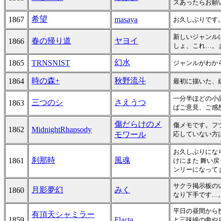
スあったらお願
希望
1867
masaya
お久しぶりです
新しいジャンル
春の帰り道
ヤヨイ
1866
しょ、これ…。ま
幻水
1865
TRNSNIST
ジャンルがわからな
時の森+
秋野流斗
1864
最初に描いた、
一分半ほどの小
三つのシ
さえうつ
1863
ばご意見、ご感
傷だらけのメ
傷メモです。フ
1862
MidnightRhapsody
モワール
応していない方は
お久しぶりにな
刹那時
風魂
1861
けにまた 舞い戻
ンリーになって
サクラ掲示板の
月影夢幻
みく
1860
なり下手です…
平日の昼間から
有頂天シャミラー
1859
Flacta
と三味線の曲や