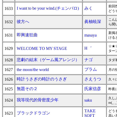
前回
I want to be your wind.(チェンバロ)
みく
1633
どうぞ
こん
彼方へ
眞柚暁深
1632
ら聞
新掲
即興速狂曲
1631
masaya
ける
☆★
H゛
1629
WELCOME TO MY STAGE
ター
悲劇の結末（ゲーム風アレンジ）
ナゴ
1628
タダ
プラム
1627
the moon/the world
月の
時計うさぎの時計のうさぎ
さえうつ
1626
久々
無題その２
氏家信彦
1625
昨夜
久し
我等現代的骨密度少年
1624
saku
m(_ _
TAKE
どう
ブラックドラゴン
1623
SOFT
高い