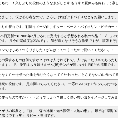
にちわ！！久しぶりの投稿のようなきがします もうすぐ夏休みも終わって寂
めまして。僕は初心者なので、よろしければアドバイスなどをお願いします。
ぶりの新曲です。戦闘イメージ曲、ギター・ベース・バイオリン・ピチカート
月26日更新!!★ 2006年2月ごろにに完成すると予想される私の作品「 √ 
す。 只今の完成度は23%です。 気が遠くなりそうな作業ですが、頑張るぞ(｀･ω･
コンではじめてつくりました！がんばってつくったので聴いてください。！
たの愛するものは何ですか？それは人それぞれで、人であったり車であったりし
います。 で、後半はもう知りません(爆)テンポが速いだけで前半の流用です。
となくｷﾞﾀｰを使った曲を作りたくなってｷﾞﾀｰ触ったことさえないのに作って投
連続の投稿です。 是非聞いてみてください。 一応BGMっぽく作ってみたつ
ます。
て作ったのですが・・・どうでしょう？優しく儚い思い出をイメージしてみま
上がりの印象としては、「森の神秘・光の階段・大地の恵」。 最初は“深海”
て感じです（笑） リピート専用です。