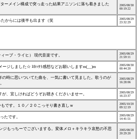
 ギターメイン構成で突っ走った結果アニソンに落ち着きました
2005/08/30
00:19:22
2005/08/29
ったからには後半も出ます（笑
23:32:29
2005/08/29
ィーブ・ライヒ） 現代音楽です。
21:59:11
2005/08/30
イメージしました☆ ﾖｶｯﾀﾗ感想などお願いしますm(__)m
00:44:20
年の時に思いついてた曲を、一気に書いて見ました。歌うのが
2005/08/29
16:28:06
。
2005/08/29
すが、宜しければどうぞお聴きくださいませー。
16:23:37
2005/10/20
かもです。１０／２０こっそり書き直しｗ
09:12:19
2005/08/29
ったです。
14:41:51
el→アレンジもっちーでございまする。変体メロ＋キラキラ哀愁の不思
2005/08/28
20:29:20