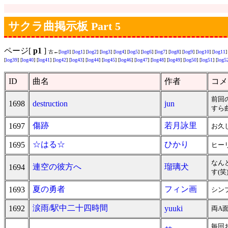
サクラ曲掲示板 Part 5
ページ[
p1
]
古←[
log0
] [
log1
] [
log2
] [
log3
] [
log4
] [
log5
] [
log6
] [
log7
] [
log8
] [
log9
] [
log10
] [
log11
]
[
log39
] [
log40
] [
log41
] [
log42
] [
log43
] [
log44
] [
log45
] [
log46
] [
log47
] [
log48
] [
log49
] [
log50
] [
log51
] [
log5
ID
曲名
作者
コメ
前回
1698
destruction
jun
すら
傷跡
若月詠里
1697
お久
☆はる☆
ひかり
1695
ヒー
なん
連空の彼方へ
瑠璃犬
1694
す(笑
夏の勇者
フィン画
1693
シン
涙雨/駅中二十四時間
1692
yuuki
両A
毎回