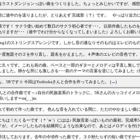
はラストダンジョンっぽい曲をつくりました。ちょっとみじかいですが、感
前に途中のを送りましたが、とりあえず 完成形（？）です。 やっぱり迫力
稿です！ サクラ使い始めて数日のサクラ初心者です･･･。 以前作曲したも
ありますが･･･（途中でわけ分からなくなってしまいました）よろしくお願い
Song1のストリングスアレンジです。しかし音の連なりそのものはエレピの
一度無題その２を作り直し、題名をかえました。４声体のエレピの音色です。
に久々です。これも前の曲。ベースと一部のギターとメロディは手直し無しで
しました。静かな所にも激しさを･･･前のテーマの言葉を逆にしてみました（
、5Rです☆ 今回はYoshiokaさんと合作を作ってみました。 (
→
)
さんとの合作曲です～♪自分の民族楽系のトラックに、5Rさんのカッコイイメ
いしますーm(_ _)m
れて初めて作った曲です。 色んな音を入れている間に、ただのやかましい曲
にちは！たくるーです（＊´ｗ`）にはは♪ 民族音楽っぽいものの最初。完成
すが。イメージしたものを結構同じような出来なので、あとはメロディを付け
沙汰しております。去年の今頃作った曲です。３０秒たらずの短い曲ですが一