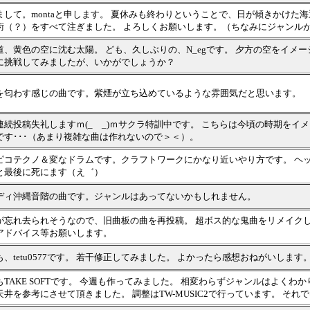
まして。montaと申します。 夏休みも終わりということで、日が傾きかけた
術（？）をすべて注ぎました。 よろしくお願いします。（ちなみにジャンルがわかり
道、黄色の空に沈む太陽。 ども、久しぶりの、N_egです。 夕方の空をイメ
に挑戦してみましたが、いかがでしょうか？
を匂わす感じの曲です。紫煙が立ち込めているような雰囲気だと思います。
連続投稿失礼しますｍ(_ _)ｍサクラ特訓中です。 こちらは今頃の時期をイ
です･･･（あまり複雑な曲は作れないので＞＜）。
ピコテクノ＆変なドラムです。クラフトワークにかなり近いやり方です。 ヘ
と最後に死にます（え゛）
ディ沖縄音階の曲です。ジャンルはあってないかもしれません。
が忘れ去られそうなので、旧曲板の曲を再投稿。 超ボス的な鬼曲をリメイク
アドバイス等お願いします。
も、tetu0577です。 若干修正してみました。 よかったら感想おねがいします
もTAKE SOFTです。 今週も作ってみました。 相変わらずジャンルはよく
天井を参考にさせて頂きました。 調整はTW-MUSIC2で行っています。 それ