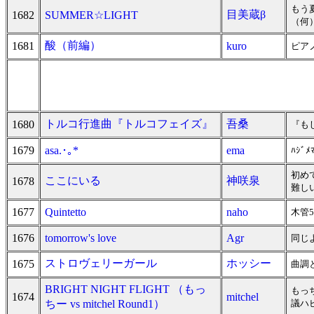
もう
目美蔵β
1682
SUMMER☆LIGHT
（何
酸（前編）
1681
kuro
ピア
トルコ行進曲『トルコフェイズ』
吾桑
1680
『も
1679
asa.･｡*
ema
ﾊｼﾞ
初め
ここにいる
神咲泉
1678
難し
1677
Quintetto
naho
木管
1676
tomorrow's love
Agr
同じ
ストロヴェリーガール
ホッシー
1675
曲調
BRIGHT NIGHT FLIGHT （もっ
もっ
1674
mitchel
ちー vs mitchel Round1）
議ハ