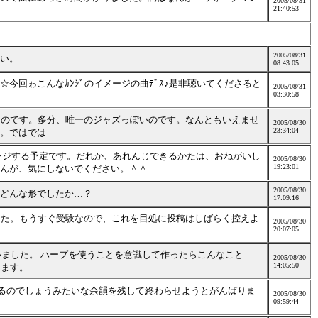
2005/08/31
21:40:53
2005/08/31
い。
08:43:05
☆☆今回ゎこんなｶﾝｼﾞのイメージの曲ﾃﾞｽ♪是非聴いてくださると
2005/08/31
03:30:58
いのです。多分、唯一のジャズっぽいのです。なんともいえませ
2005/08/30
23:34:04
。ではでは
ンジする予定です。だれか、あれんじできるかたは、おねがいし
2005/08/30
19:23:01
んが、気にしないでください。＾＾
2005/08/30
どんな形でしたか…？
17:09:16
した。もうすぐ受験なので、これを目処に投稿はしばらく控えよ
2005/08/30
20:07:05
いました。 ハープを使うことを意識して作ったらこんなこと
2005/08/30
14:05:50
します。
れるのでしょうみたいな余韻を残して終わらせようとがんばりま
2005/08/30
09:59:44