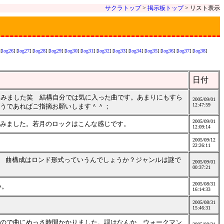
サクラトップ
>
掲示板トップ
> リスト表示
 [
log26
] [
log27
] [
log28
] [
log29
] [
log30
] [
log31
] [
log32
] [
log33
] [
log34
] [
log35
] [
log36
] [
log37
] [
log38
]
日付
を作ってみました笑 結構自分では気に入った曲です。あまりにもすら
2005/09/01
12:47:59
うであればご指摘お願いします＾＾；
2005/09/01
みました。若月のロックはこんな感じです。
12:09:14
2005/09/12
22:26:11
;) 曲構成はロンド形式っていうんでしょうか？ジャンルは謎で
2005/09/01
00:37:21
2005/08/31
い。
16:14:33
2005/08/31
15:46:31
ので曲にめっさ時間かかりました。詞はなんか ウォークマン