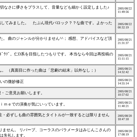
！ 切なさに儚さをプラスして、音量なども細かく設定しました♪
2005/08/22
11:49:56
稿してみました。 たぶん現代バロック？？な曲です。よかった
2005/08/22
00:32:19
。 曲のジャンルが分かりません^^； 感想、アドバイスなど頂
2005/08/21
21:31:37
ﾞｳｿﾞ。仁D系を目指したつもりです。 本当なら今回は再投稿の
2005/08/21
15:11:15
2005/08/21
ん。 （真面目に作った曲は「悲劇の結末」以外なし；）
14:32:42
2005/08/21
らいの微妙修正
14:55:14
2005/08/21
想・ご意見お願いします。
10:57:02
2005/08/21
ｉｍｅでの演奏が気にいっています。
11:40:21
注・必ずしも曲の雰囲気とタイトルが一致するとは限りません
2005/08/20
18:47:18
わかりません。 リバーブ、コーラスのパラメータはみじんこさんの
2005/08/20
17:08:19
では失礼します。