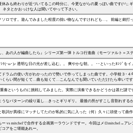
夏休みも終わりが近づいてるこの時分に、今更ながらの夏っぽい曲です(^^;;
） ネタとかおっけな人は聞いてやって下さい。
ノソロです。遊んでみました程度の拙い物なんですけれども…。 前編と銘打
し、あの人が編曲したら』シリーズ第一弾 トルコ行進曲（モーツァルト＝ステ
ﾒﾏｼﾃ(･ω･)♪ 透明な日の光が差し込む。。 爽やかな朝。。 ･･といったｶﾝｼﾞを
てドラムの使い方がわかったので勢いで作ってしまった曲です。小学校３･４
いくらい間が短くて…曲も短くて…こんなんでも聞いていただけたら幸いです
5重奏というものに挑戦してみました。実際に演奏できるかどうかは甚だ謎で
ようなパターンの繰り返し…きっとギリギリ。 最後の所がすこし音割れする
と歌詞が異様にマッチしてたのが私的に気に入った（何）久々に頭使って曲作
ちー vs mitchelで合作する企画第一ラウンドですー。今回はメロmitch
ピコアをご堪能あれー。