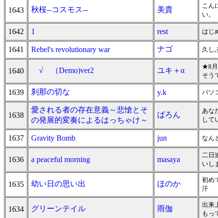
こん
秋桜--コスモス--
美貴
1643
い。
1642
1
rest
はじ
ナゴ
1641
Rebel's revolutionary war
久し
★8
√ （Demo)ver2
ユキ＋α
1640
そうで
刹那の切な
1639
y.k
パソ
愛される者の存在意義～悲愴とそ
あな
ばろん
1638
の発展的変奏によるはっちゃけ～
して
1637
Gravity Bomb
jun
なん
二日
1636
a peaceful morning
masaya
いし
初め
幼い日の思い出
ほのか
1635
汗
出来
グリーンテイル
雨伽
1634
もっ