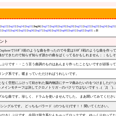
 [
log12
] [
log13
] [
log14
] [
log15
] [
log16
] [
log17
] [
log18
] [
log19
] [
log20
] [
log21
] [
log22
] [
log23
] [
log24
] [
log25
]
2
] [
log53
] [
log54
] [
log55
] [
log56
] [
log57
] [
log58
] [
log59
] [
log60
] [
log61
] [
log62
] [
log63
] →新
ント
のsphereでﾗｽﾎﾞｽ前のような曲を作ったので今度はﾗｽﾎﾞｽ戦のような曲
曲ができたので知らず知らず誰かの曲をぱくってるかもしれません；；もしそ
しぶりです・・こう言う曲調のものはあんまり作ったことないですが頑張って
リング系です。暖まっていただければうれしいです。
となく空想にふけって紡がれた脳内物語にテーマ曲みたいのをつけました(^^
) メインモチーフは決してクロノトリガ－のパクリではないですぅ...(゜Д ゜)....
プルな曲です。珍しく、ドラムを使いませんでした。 まあ聞いてみてくださ
面シングルです。 どっちもバラード（のつもり)です！！ 聞いてください。
おひさしぶりです。今回は脱力系なんちゃってロックです。ゆっくりやってた