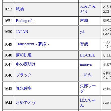
ふみこみ
どう
風焔
1652
どり
楽器
琳瑚
1651
Ending of...
初投
シン
1650
JAPAN
y.k
らい-の
こん
Transparent～夢譚～
智歳
1649
（？
夢幻軌道
1648
LE-CIEL
しょ
冬の夜明け
1647
masaya
今ま
今回
ブラック
1646
∴㌢㍍
うか
矢部ソー
降水確率
1645
たま
ダ
ぼんちゃ
おめでとう
1644
おめ
ん