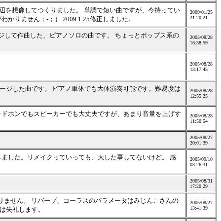
海辺を想像してつくりました。 単調で短い曲ですが、今持ってい
2009/01/25
21:20:21
ません；-；） 2009.1.25修正しました。
ージして作曲した、ピアノソロの曲です。 ちょっとポップス系の
2005/08/28
16:38:59
2005/08/28
13:17:45
メージした曲です。 ピアノ単体でも大体演奏可能です。難易度は
2005/08/28
12:55:25
ッドホンでもスピーカーでも大丈夫ですが、あまり音量を上げす
2005/08/28
11:50:54
2005/08/27
20:01:39
しました。リメイクっていっても、大した事してないけど。 感
2005/09/10
03:26:31
2005/08/31
。
17:20:29
わかりません。 リバーブ、コーラスのパラメータはみじんこさんの
2005/08/27
13:41:39
では失礼します。