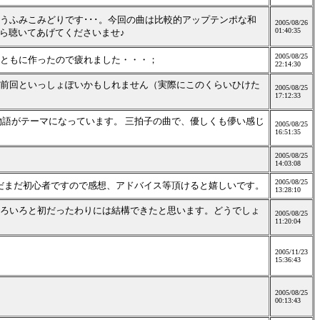
うふみこみどりです･･･。今回の曲は比較的アップテンポな和
2005/08/26
01:40:35
ら聴いてあげてくださいませ♪
2005/08/25
ともに作ったので疲れました・・・；
22:14:30
前回といっしょぽいかもしれません（実際にこのくらいひけた
2005/08/25
17:12:33
物語がテーマになっています。 三拍子の曲で、優しくも儚い感じ
2005/08/25
16:51:35
2005/08/25
14:03:08
2005/08/25
まだまだ初心者ですので感想、アドバイス等頂けると嬉しいです。
13:28:10
ろいろと初だったわりには結構できたと思います。どうでしょ
2005/08/25
11:20:04
2005/11/23
15:36:43
2005/08/25
00:13:43