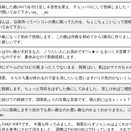
投稿した曲(1617)を付け足し＆音色を変え、チェンバロにして投稿しました
聞いてみて下さいm(_ _)m
ばんは。 以前作ってパソコンの奥に眠ってたのを、ちょこちょこいじって投
いてみて下さい。
示板になって初めて投稿します。 この曲は作曲を初めてから2曲目に作りました
と嬉しいです。
☆はやい曲が大好きな人、ノリたい人にお奨めです!!☆★☆ なるべく大音量でﾄ
ンなのですが、夏休みなので新曲投稿します。
単にゲームのピロピロ感 まったくでないまま 投稿 はい、私はおヴァカちゃ
情景。 そろそろ夏が終わるので姿を消したいと思います(^^) ※気付かないく
に投稿します。ちょっと羽目をはずした曲にしてみました。 宜しければご感
に続けての投稿です。讃美歌ふうの古風な音楽です。個人的にはＱｕｉｃｋＴ
ぶりに投稿します☆自分でも良い曲なのか悪い曲なのかよくわかりません↓（
)m
もTAKE SOFTです。 今週も作ってみました。 相変わらずジャンルはよく
天井を参考にさせて頂きました。 調整はTW-MUSIC2で行っています。 それ