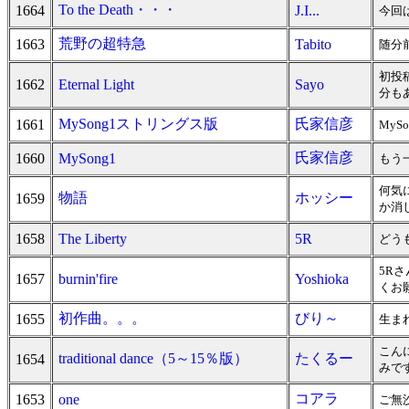
To the Death・・・
1664
J.I...
今回
荒野の超特急
1663
Tabito
随分
初投
1662
Eternal Light
Sayo
分も
MySong1ストリングス版
氏家信彦
1661
My
氏家信彦
1660
MySong1
もう
何気
物語
ホッシー
1659
か消
1658
The Liberty
5R
どうも
5R
1657
burnin'fire
Yoshioka
くお願
初作曲。。。
びり～
1655
生ま
こん
traditional dance（5～15％版）
たくるー
1654
みで
コアラ
1653
one
ご無