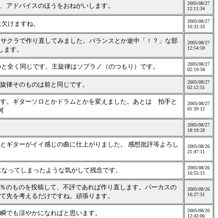
2005/08/27
想、アドバイスのほうをおねがいします。
12:11:34
2005/08/27
に欠けますね。
10:32:33
のをサクラで作り直してみました。バランスとか途中「！？」な部
2005/08/27
12:54:59
します。
2005/08/27
ものと全く同じです。主旋律はソプラノ（のつもり）です。
02:19:58
2005/08/27
旋律そのものは前と同じです。
02:12:51
す。ギターソロとかドラムとかを変えました。あとは 拍手と
2005/08/27
01:39:12
何
2005/08/27
18:19:28
ロとギターがイイ感じの曲に仕上がりました。 感想批評等よろし
2005/08/26
21:47:11
2005/08/26
になってしまったような気がして残念です。
16:55:15
率5％のものを投稿して、不評であれば作り直します。パーカスの
2005/08/26
16:27:51
て先を考えるだけですね。頑張ります。
2005/08/26
瞬でも涼やかになればと思います。
12:43:06