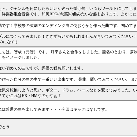
も～。ジャンルを何にしたらいいか迷った挙げ句、いつもワールドにしてしま
・洋楽器混合音楽です。和風RPGの戦闘の曲みたいな趣もあります。よかった
稿です！学校祭の演劇のエンディング曲に使おうかと作った曲です。初めてま
プルにつくってみました！ききずらいかもしれませんがきいてみてください！
にな-(--)
にちは。智歳（元智）です。 月雫さんと合作をしました。題名のとおり、夢
）をイメージしました。
ぼい初めての曲ですが、評価の程お願いします。
で作った自分の曲の中で一番いい出来です。 是非、聞いてみてください。 
は気分転換しようと思い、ギター、ドラム、ベースなどを変えてみました。い
？てかこれはHR・HMなのかなぁ？
には普通の曲を出してみます・・・今回はギャグはなしです。
でとう