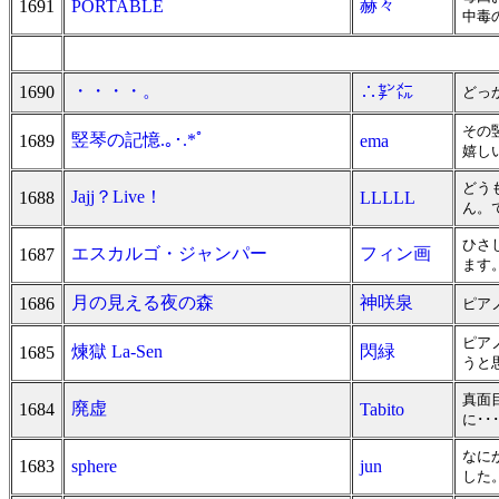
赫々
1691
PORTABLE
中毒
・・・・。
1690
∴㌢㍍
どっ
その
竪琴の記憶.｡･.*ﾟ
1689
ema
嬉し
どう
Jajj？Live！
1688
LLLLL
ん。
ひさ
エスカルゴ・ジャンパー
フィン画
1687
ます
月の見える夜の森
神咲泉
1686
ピア
ピア
煉獄 La-Sen
閃緑
1685
うと
真面
廃虚
1684
Tabito
に･
なに
1683
sphere
jun
した