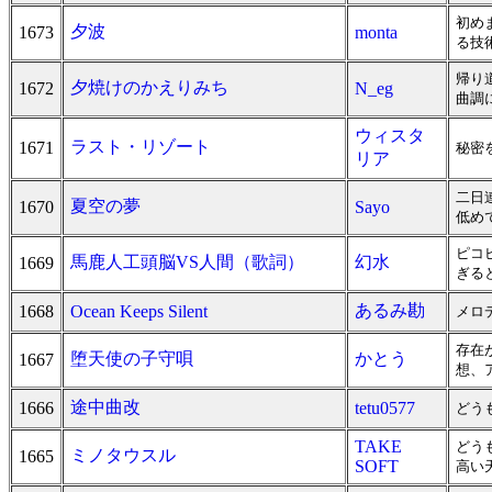
初め
夕波
1673
monta
る技
帰り
夕焼けのかえりみち
1672
N_eg
曲調
ウィスタ
ラスト・リゾート
1671
秘密
リア
二日
夏空の夢
1670
Sayo
低め
ピコ
馬鹿人工頭脳VS人間（歌詞）
幻水
1669
ぎる
あるみ勘
1668
Ocean Keeps Silent
メロ
存在
堕天使の子守唄
かとう
1667
想、
途中曲改
1666
tetu0577
どう
TAKE
どう
ミノタウスル
1665
SOFT
高い