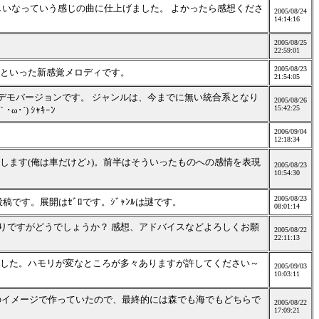
しいなっていう感じの曲に仕上げました。 よかったら感想くださ
2005/08/24
14:14:16
2005/08/25
22:59:01
2005/08/23
といった新感覚メロディです。
21:54:05
」のデモバージョンです。 ジャンルは、今までに無い統合系となり
2005/08/26
15:42:25
´) ｼｬｷｰﾝ
2006/09/04
12:18:34
ます(俺は車だけど♪)。前半はそういったものへの感情を表現
2005/08/23
10:54:30
2005/08/23
稿です。展開はｾﾞﾛです。ｼﾞｬﾝﾙは謎です。
08:01:14
もりですがどうでしょうか？ 感想、アドバイスなどよろしくお願
2005/08/22
22:11:13
した。ハモリが変なところが多々ありますが許してください～
2005/09/03
10:03:11
のイメージで作っていたので、最終的には森でも海でもどちらで
2005/08/22
17:09:21