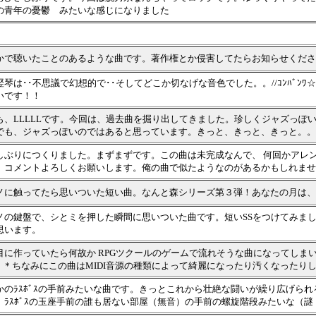
の青年の憂鬱 みたいな感じになりました
かで聴いたことのあるような曲です。著作権とか侵害してたらお知らせくださ
竪琴は･･不思議で幻想的で･･そしてどこか切なげな音色でした。。//ｺﾝﾊﾞﾝﾜ
いです！！
も、LLLLLです。今回は、過去曲を掘り出してきました。珍しくジャズっぽ
でも、ジャズっぽいのではあると思っています。きっと、きっと、きっと。。
しぶりにつくりました。まずまずです。この曲は未完成なんで、 何回かアレ
。コメントよろしくお願いします。俺の曲で似たようなのがあるかもしれませ
ノに触ってたら思いついた短い曲。なんと森シリーズ第３弾！あなたの月は、
ノの鍵盤で、シとミを押した瞬間に思いついた曲です。短いSSをつけてみま
思います。
目に作っていたら何故か RPGツクールのゲームで流れそうな曲になってしま
･･ ＊ちなみにこの曲はMIDI音源の種類によって綺麗になったり汚くなったり
かのﾗｽﾎﾞｽの手前みたいな曲です。きっとこれから壮絶な闘いが繰り広げら
。ﾗｽﾎﾞｽの玉座手前の誰も居ない部屋（無音）の手前の螺旋階段みたいな（謎