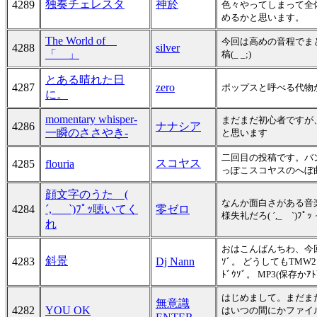
独奏チェレスタ
神於
4289
色々やってしまって全
めるかと思います。
The World of
今回は高めの音程でまと
4288
silver
「 」
稿(_ _;)
とある晴れた日
4287
zero
ポップスと呼べる代物
に。
momentary whisper-
まだまだ初心者ですが
4286
ナナシア
一瞬のささやき-
と思います
二回目の投稿です。バ
スコヤス
4285
flouria
っぽこスコヤスのへぼ
顔文字のうた (
なんか面白さがある音楽
4284
´,_ゝ`)ﾌﾟｯ聴いてく
零ゼロ
様失礼だろ( ´,_ゝ`
れ
おはこんばんちわ、今回は
斜景
4283
Dj Nann
ｿﾞ。 どうしてもTMW
ﾄﾞｳｿﾞ。 MP3(保存かｱﾄ
はじめまして。まだまだ
無意識
4282
YOU OK
はいつの間にかファイル名