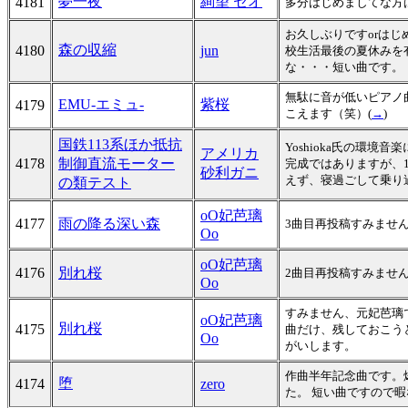
夢一夜
絢望 セオ
4181
多分はじめましてな方
お久しぶりですorは
森の収縮
4180
jun
校生活最後の夏休みを
な・・・短い曲です。
無駄に音が低いピアノ
EMU-エミュ-
紫桜
4179
こえます（笑）(
→
)
国鉄113系ほか抵抗
Yoshioka氏の環
アメリカ
4178
制御直流モーター
完成ではありますが、
砂利ガニ
えず、寝過ごして乗り
の類テスト
oO妃芭璃
4177
雨の降る深い森
3曲目再投稿すみませ
Oo
oO妃芭璃
4176
別れ桜
2曲目再投稿すみませ
Oo
すみません、元妃芭璃
oO妃芭璃
別れ桜
4175
曲だけ、残しておこう
Oo
がいします。
作曲半年記念曲です。
堕
4174
zero
た。 短い曲ですので