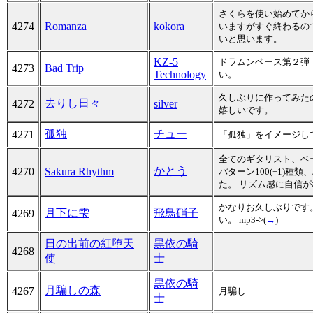
さくらを使い始めてか
4274
Romanza
kokora
いますがすぐ終わるので
いと思います。
KZ-5
ドラムンベース第２弾
4273
Bad Trip
Technology
い。
久しぶりに作ってみた
去りし日々
4272
silver
嬉しいです。
孤独
チュー
4271
「孤独」をイメージし
全てのギタリスト、ベ
かとう
4270
Sakura Rhythm
パターン100(+1)
た。 リズム感に自信
かなりお久しぶりです
月下に雫
飛鳥硝子
4269
い。 mp3->(
→
)
日の出前の紅堕天
黒依の騎
4268
-----------
使
士
黒依の騎
月騙しの森
4267
月騙し
士