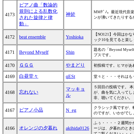
ピアノ曲「数論的
規則による乱数化
MMｹﾞﾉ。最近現代
神於
4173
された旋律と律
ンが沸いてきたりする
動」
【NO121】今回は
4172
beat ensemble
Yoshioka
ック10を見てると楽し
題名の「Beyond M
4171
Beyond Myself
Shin
プスです。
ＧＧＧ
やまどり
4170
初投稿です。ヒマがあ
白昼堂々
4169
qESt
堂々と・・・それはも
５回目の投稿です。 
マッキョ
忘れない
4168
が、曲を気に入ってし
ル
非、聴いてください。
クラシック風ですが、
ピアノ小品
4167
N_eg
のですが、いかがでし
ふぅ・・・・２週間か
オレンジの夕暮れ
4166
akihida0126
ージは、夕暮れのとき
てご覧ください・・・・。