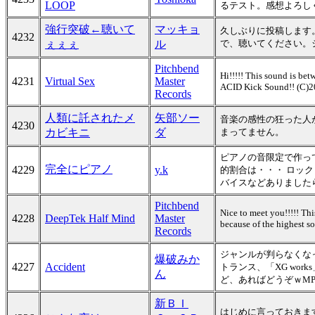
LOOP
るテスト。感想よろし
強行突破←聴いて
マッキョ
久しぶりに投稿します
4232
ぇぇぇ
ル
で、聴いてください。
Pitchbend
Hi!!!!! This sound is be
4231
Virtual Sex
Master
ACID Kick Sound!! (C)
Records
人類に託されたメ
矢部ソー
音楽の感性の狂った人
4230
カビキニ
ダ
まってません。
ピアノの音限定で作っ
完全にピアノ
4229
y.k
的割合は・・・ ロッ
バイスなどありましたらヨ
Pitchbend
Nice to meet you!!!!! Th
4228
DeepTek Half Mind
Master
because of the highest 
Records
ジャンルが判らなくな
爆破みか
4227
Accident
トランス、「XG wo
ん
ど、あればどうぞｗMP
新ＢＩ
はじめに言っておきま