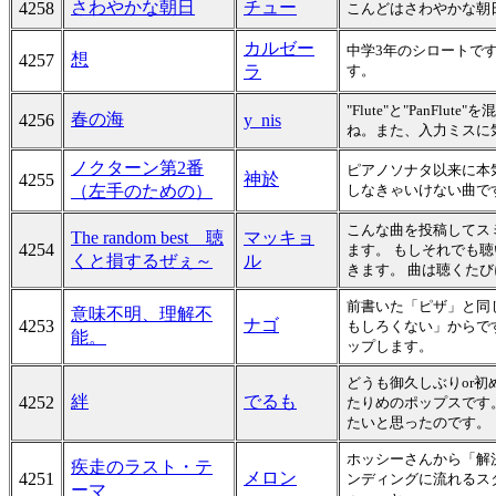
さわやかな朝日
チュー
4258
こんどはさわやかな朝
カルゼー
中学3年のシロートで
想
4257
ラ
す。
"Flute"と"Pan
春の海
4256
y_nis
ね。また、入力ミスに気
ノクターン第2番
ピアノソナタ以来に本
神於
4255
（左手のための）
しなきゃいけない曲で
こんな曲を投稿してス
The random best 聴
マッキョ
4254
ます。 もしそれでも
くと損するぜぇ～
ル
きます。 曲は聴くた
前書いた「ピザ」と同
意味不明、理解不
ナゴ
4253
もしろくない」からで
能。
ップします。
どうも御久しぶりor
絆
でるも
4252
たりめのポップスです
たいと思ったのです。
ホッシーさんから「解
疾走のラスト・テ
メロン
4251
ンディングに流れるス
ーマ