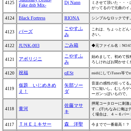
4125
Dj Nann
ミさせて頂いた・・・
Fake dnb Mix-
がってるので元曲のイ
4124
Black Fortress
RIONA
シンプルなロックです
こやすふ
これは、ちょっとどん
バーズ
4123
み
さい。
ごみ箱
4122
JUNK-003
◆元ファイル名：NO.65
こやすふ
始めまして。初めて投
アボリジニ
4121
み
ろしければお聞かせく
祝福
4120
qESt
midiにしてiTunes
音楽の感性の狂ってる
仮題 いじめきめ
矢部ソー
4119
でに短いし。むしろゲ
え！
ダ
ーガンっぽいもので。
押尾コータローに刺激
佐藤マサ
4118
黄河
す…(汗)ちなみに俺は
キ
く場合は、４～６パー
ＴＨＥミキサー
森 洋聖
4117
今までで一番最高！？