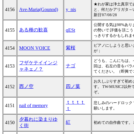
★わが家は浄土真宗であ
4156
Ave-Maria(Gounod)
y_nis
と、何だかアリガタ～
新日'07/08/28
公開する気は98%あり
ある種の歓喜
4155
qESt
の勢いで 評価を頂こ
っきりするかもしれま
ピアノにしようと思い
紫桜
4154
MOON VOICE
が；
どうも、こんにちは、
フザケテイインジ
ナゴ
4153
回は、右左の音をバラ
ャネェノ？
てください。（即興で
お久しぶりすぎて初め
西ノ空
四ノ葉
4152
す。 TW-MUSIC
ぞ。
ｔｔｔｔ
悲しみのハードロック
4151
nail of memory
ｔ
願いします。
夕暮れに染まりゆ
紅
4150
初めての自作曲です。
く街