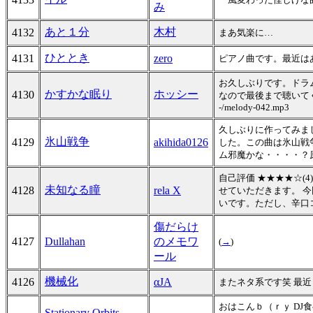
み
あと１分
木村
4132
まあ気楽に…
ひととき
4131
zero
ピアノ曲です。最近は
お久しぶりです。ドラ
かすかな眠り
ホッシー
4130
なので最後まで聴いてくださると嬉
-/melody-042.mp3
久しぶりに作ってみま
氷山戦争
4129
akihida0126
した。この曲は氷山戦
ム邪魔かな・・・・？
自己評価 ★★★★☆(4
未知なる瞳
4128
rela X
せていただきます。 
いです。ただし、辛口
傷だらけ
4127
Dullahan
のメモワ
(
→
)
ール
機械化
4126
αJA
またネタ系です笑 最
おはこんｂ（ｒｙ DJ食べ
Stationary Orbits-