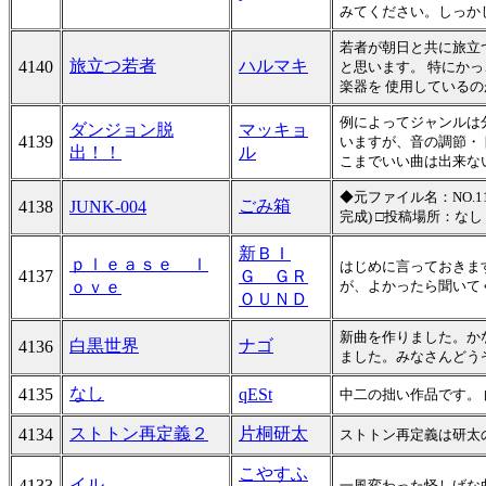
みてください。しっか
若者が朝日と共に旅立
旅立つ若者
ハルマキ
4140
と思います。 特にか
楽器を 使用している
例によってジャンルは
ダンジョン脱
マッキョ
4139
いますが、音の調節・
出！！
ル
こまでいい曲は出来な
◆元ファイル名：NO.11
ごみ箱
4138
JUNK-004
完成) □投稿場所：なし
新ＢＩ
ｐｌｅａｓｅ ｌ
はじめに言っておきま
4137
Ｇ ＧＲ
ｏｖｅ
が、よかったら聞いて
ＯＵＮＤ
新曲を作りました。か
白黒世界
ナゴ
4136
ました。みなさんどう
なし
4135
qESt
中二の拙い作品です。
ストトン再定義２
片桐研太
4134
ストトン再定義は研太
こやすふ
イル
4133
一風変わった怪しげな