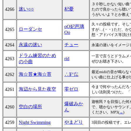
３０秒しかない短い曲
迷い○○
杞憂
4266
たので良かったら聴い
うがいいよ？とか教え
久々の投稿です。そして
oO妃芭璃
ローダンセ
4265
すが…(・・) ただ、か
Oo
想・アドバイス等頂け
永遠の迷い
チュー
4264
永遠の迷いをイメージ
ドラム練習のため
一言で言うとドラムメ
4263
rid
の小曲
ぜひお聴き下さい。
最近midiの音が鳴
海☆苔★海☆苔
4262
∴㌢㍍
いい曲に仕上げる事が
今まで何やったんだろ
海辺から見た夜空
零ゼロ
4261
しい法則見つけた。 
遊牧民？を目指した何
爆破みか
空白の場所
4260
で、聴かないサウンド
ん
ください。MP3(
→
)
やまどり
4259
Night Swimming
3回目の投稿です。エ