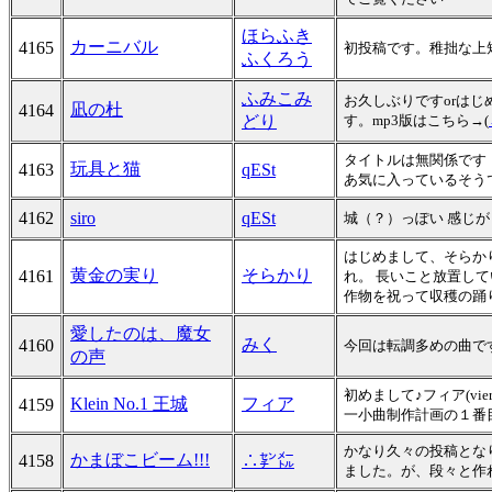
ほらふき
カーニバル
4165
初投稿です。稚拙な上
ふくろう
ふみこみ
お久しぶりですorは
凪の杜
4164
どり
す。mp3版はこちら→(
タイトルは無関係です
玩具と猫
4163
qESt
あ気に入っているそうで 
4162
siro
qESt
城（？）っぽい 感じ
はじめまして、そらか
黄金の実り
そらかり
4161
れ。 長いこと放置し
作物を祝って収穫の踊
愛したのは、魔女
みく
4160
今回は転調多めの曲で
の声
初めまして♪フィア(vi
Klein No.1 王城
フィア
4159
一小曲制作計画の１番
かなり久々の投稿とな
かまぼこビーム!!!
4158
∴㌢㍍
ました。が、段々と作