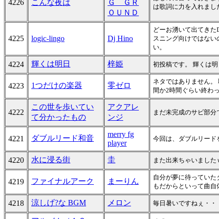
4226
こんな夜は
Ｇ ＧＲ
は歌詞に力を入れまし
ＯＵＮＤ
どーお湧いて出てきたD
4225
logic-lingo
Dj Hino
スニング向けではない
い。
輝くは明日
梓姫
4224
初投稿です。 輝くは明
ネタではありません。
1つだけの楽器
零ゼロ
4223
間か2時間ぐらい終わ
この世を歩いてい
アクアレ
4222
まだ未完成のサビ部分
て分かったもの
ンジ
merry fg
ダブルリード和音
4221
今回は、ダブルリード
player
水に浸る街
圭
4220
また出来ちゃいました
自分が夢に待っていた
ファイナルアーク
まーりん
4219
もだからといって曲自体が
涼しげ?な BGM
メロン
4218
毎日暑いですねぇ・・・