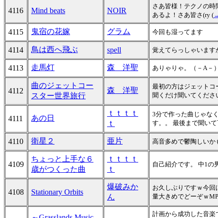
さあ皆様！テクノの時間で
4116
Mind beats
NOIR
あるよ！さあ皆さ(ry (
鬼宿の花嫁
グラム
4115
今回も湿ってます
鳥は西へ飛ぶ
4114
spell
覚えてらっしゃいます
走馬灯
森 洋聖
4113
ありゃりゃ。（－A－
曲のジェットコー
最初の方はジェットコ
森 洋聖
4112
スター世界旅行
聞くだけ聞いてくださ
ｔｔｔｔ
3分で作った曲じゃな
あの日
4111
ｔ
す。。 最後まで聞い
衛星２
亜片
4110
高音多めで鬱陶しいか
ちょっと上手な６
ｔｔｔｔ
4109
自己紹介です。 中1の
歳がつくった曲
ｔ
爆破みか
お久しぶりですｗ今回
4108
Stationary Orbits
ん
量大きめでどーぞｗMP
計画から成功した音楽
～Grasslands Music