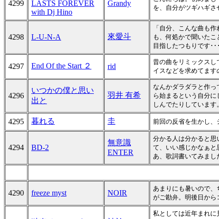
4299
LASTS FOREVER
Grandy
を、自分がツギハギさ
with Dj Hino
「自分、こんな曲も作
來愛斗
4298
L-U-N-A
も、何処かで聞いたこ
目指したつもりです･･
昔の曲をリミックスし
End Of the Start ２
4297
rid
イスなどを求めてます
なんかダラダラと作っ
いつかの僕と思い
羽井 有希
4296
ら始まるという自分に
出と
しんでたりしています
暮れる
圭
4295
前回の反省を生かし、
分かる人は分かると思い
無意識
4294
BD-2
て、いい感じかなぁと
ENTER
あ、歌詞書いてみまし
あまりにも暑いので、
4290
freeze myst
NOIR
がご勘弁。明後日からコ
私としては近年まれに