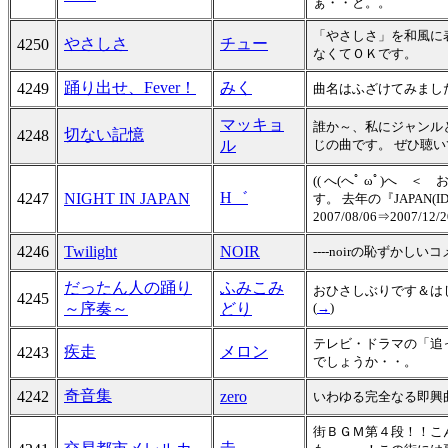
ぁ・・と。。
「やさしさ」を和風に表
やさしさ
チュー
4250
なくてＯＫです。
踊り出せ、Fever！
みく
4249
曲名はふざけてみまし
マッキョ
誰か～、私にジャンル
切ない記憶
4248
ル
じの曲です。 ぜひ聴
(( へ(へﾟ ωﾟ)へ
H゛
4247
NIGHT IN JAPAN
す。 去年の『JAPAN
2007/08/06⇒2007/12
4246
Twilight
NOIR
----noirの恥ずかしい
だったん人の踊り
ふみこみ
おひさしぶりです＆は
4245
～序奏～
どり
(
→
)
テレビ・ドラマの「追
疾走
メロン
4243
でしょうか・・。
奇音集
4242
zero
いわゆる完全なる即興
街ＢＧＭ第４段！！こ