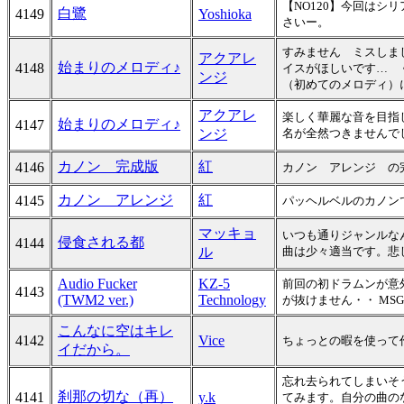
【NO120】今回は
白鷺
4149
Yoshioka
さいー。
すみません ミスしま
アクアレ
始まりのメロディ♪
4148
イスがほしいです… 
ンジ
（初めてのメロディ）
アクアレ
楽しく華麗な音を目指
始まりのメロディ♪
4147
ンジ
名が全然つきませんで
カノン 完成版
紅
4146
カノン アレンジ の
カノン アレンジ
紅
4145
パッヘルベルのカノン
マッキョ
いつも通りジャンルな
侵食される都
4144
ル
曲は少々適当です。悲
Audio Fucker
KZ-5
前回の初ドラムンが意
4143
(TWM2 ver.)
Technology
が抜けません・・ MS
こんなに空はキレ
4142
Vice
ちょっとの暇を使って
イだから。
忘れ去られてしまいそ
刹那の切な（再）
4141
y.k
てみます。自分の曲の