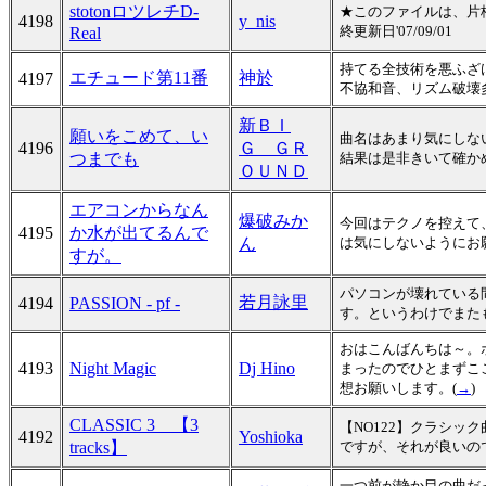
stotonロツレチD-
★このファイルは、片桐
4198
y_nis
終更新日'07/09/01
Real
持てる全技術を悪ふざ
エチュード第11番
神於
4197
不協和音、リズム破壊
新ＢＩ
願いをこめて、い
曲名はあまり気にしな
4196
Ｇ ＧＲ
つまでも
結果は是非きいて確か
ＯＵＮＤ
エアコンからなん
爆破みか
今回はテクノを控えて
4195
か水が出てるんで
ん
は気にしないようにお願
すが。
パソコンが壊れている
若月詠里
4194
PASSION - pf -
す。というわけでまた
おはこんばんちは～。
4193
Night Magic
Dj Hino
まったのでひとまずこ
想お願いします。(
→
)
CLASSIC 3 【3
【NO122】クラシ
4192
Yoshioka
tracks】
ですが、それが良いの
一つ前が静か目の曲だ