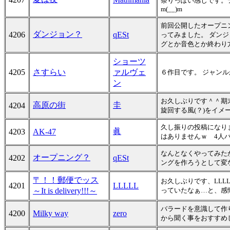
祭りっぽい感じです。
m(__)m
前回公開したオープニ
ダンジョン？
4206
qESt
ってみました。 ダンジ
グとか音色とか終わり
ショーツ
4205
さすらい
ァルヴェ
６作目です。 ジャン
ン
お久しぶりです＾＾期
高原の街
圭
4204
旋回する風(？)をイ
久し振りの投稿になり
眞
4203
AK-47
はありませんｗ 4人
なんとなくやってみた
オープニング？
4202
qESt
ングを作ろうとして変
〒！！郵便でッス
お久しぶりです、LL
4201
LLLLL
～It is delivery!!!～
っていたなぁ…と、感
バラードを意識して作
4200
Milky way
zero
から聞く事をおすすめ