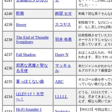
交易都市メレルカ
圭
4241
も・・・！この街には
でした・・・
即興
絢望 セオ
4240
和風？切な系？そんな
初投稿です。なのにい
スコヤス
4239
flower
が、もし宜しければ聴
以前投稿させていただ
The End of Thought
羽井 有希
4238
オーケストラじゃない
Symphony
と思っています。よろし
おはこんばんちわ、今回
4237
Fall Shadow
Dusty N
われます。 割とそれ
邪悪な悪魔と聖な
マッキョ
未だジャンルがわからな
4236
る天使
ル
＆グロテスク？最後辺
オルゴール曲を作って
夏っぽくない曲
4235
ABC
っていない曲だなと思
どうも、LLLLLで
はばたけ！大空
4234
LLLLL
タは、尽きてきました
へ！
えず、暇なら聞いてみ
Hi-Fi Sounder 1
【NO123】今回は
4233
Yoshioka