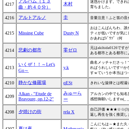
アルバム（１３
迷惑かけます。できれ
木村
4217
曲・約４０分）
育ちました。
アルトアルノ
圭
4216
音量注意！ふと笛の音
おはこんばんちわ、誰
4215
Missing Cube
Dusty N
ティが低いですが気に
かあればﾄﾞｳｿﾞ（何
元はakihida01
悲劇の都市
零ゼロ
4214
ある都市とある都市に
曲名メッチャださっ！
いくぜ！！～Let’s
4213
y.k
ればうれしいです^^
Go～
すｗていうか本当はつ
静かな修羅場
4210
qESt
きれいな旋律とは程遠
みゅーら
Alkan - "Etude de
アルカンの中でも知名
4209
Bravoure, op.12-2"
ー
感想御願いしますm(_ _
自己評価 ★★★☆☆(
夕焼けの街
4208
rela X
返し再生を強く推奨し
こんにちは～★また久
夏は夜
4207
Mathmania