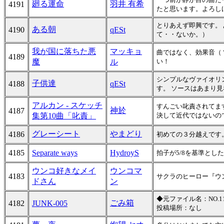
廻る運命
羽井 有希
4191
たと思います。よろしけ
とりあえず即興です。 
ある朝
4190
qESt
て・・ないか。）
我が国に落ちた悪
マッキョ
曲ではなく、効果音（
4189
魔
ル
い！
シンプルなヴァイオリ
子供達
4188
qESt
す。 ソースはあまり
アルカン - スケッチ
すんごい叱責されてま
神於
4187
集第10曲「叱責」
決して近代ではないの
グレーシート
やまどり
4186
初めての３分越えです
4185
Separate ways
HydroyS
拍子が5/8を基準とし
ウンコ好きなメイ
ウンコマ
4183
サクラのヒーロー『ウンコ
ドさん
ン
◆元ファイル名：NO.11
ごみ箱
4182
JUNK-005
投稿場所：なし