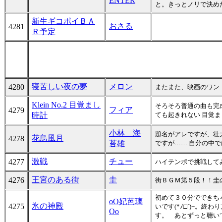
ENTER
と。きっとノリで決め
新生ギコポイＢＡ
おさる
4281
Ｒ予定
寝苦しい夜の夢
メロン
4280
またまた、映画のワン
Klein No.2 目覚まし
そろそろ普通の曲も完
フィア
4279
時計
ても起きれない 目覚
小林 海
題名がアレですが、壮
花鳥風月
4278
苔雄
ですが…… 自分の中
激戦
チュー
4277
ハイテンポで挑戦して
王宮のある街
圭
4276
街ＢＧＭ第５段！！圭の
初めて３０分でできち
oO妃芭璃
氷の神殿
4275
いです(*ﾉ□`)+。
Oo
す。 あとずっと聴い