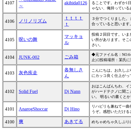
4107
akihida0126
ることです。わずか1日で
～
ゃない、俺持っている
ｔｔｔｔ
３分でつくりました。
ノリノリズム
4106
ｔ
合っていると思います
投稿２回目です。いま
マッキョ
呪いの舞
4105
い所があります。そこ
ル
さい。
◆元ファイル名：NO.64
ごみ箱
4104
JUNK-002
止) □投稿場所：某氏
各無しさ
こんにちは。お久しぶ
灰色疾走
4103
ん
にカッコ良く仕上がって
おはこんばんちわ、イ
4102
Solid Fuel
Dj Nann
がハードテクノに聞こえ
い。 明るいの書くと
リハビリも兼ねて一曲
4101
AnarogShoccar
Dj Hino
うぞ。感想いただける
爽
あきてる
4100
めちゃめちゃ久しぶり