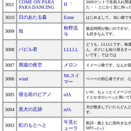
COME ON PARA
3000ゲットで名前入れ
H゛
3011
PARA DANCING
た・・ とにかく音に拘っ
日のあたる森
3010
Esme
はじめまして。 短い曲で
秋野流
最近時間が無いのですが
短
3009
斗
も好きなんです。
どうも、LLLLLです。
パピル君
3008
LLLLL
ん、ボクにも知り得るす
いです。ではでは
廃墟の夜空
メロン
3007
イメージ曲です。なんか
Mr.スイ
3006
wind
ペペーの初心者ですが、心
マー
いや、ちょっとイメージ小
寝る前のピアノ
3005
αJA
ドとかポロンｯっと弾い
犬が散歩していたらどんど
黒犬の足跡
3004
αJA
す。
午見ヒ
歌詞・曲ともに前向きなポ
虹のもとへと
3003
ューラ
MP3→(
→
)