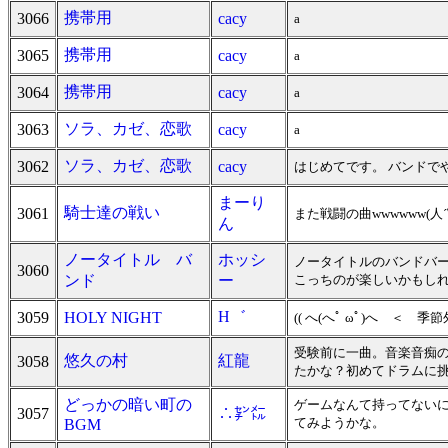
携帯用
3066
cacy
a
携帯用
3065
cacy
a
携帯用
3064
cacy
a
ソラ、カゼ、恋歌
3063
cacy
a
ソラ、カゼ、恋歌
3062
cacy
はじめてです。 バンドで
まーり
騎士達の戦い
3061
また戦闘の曲wwwwww(
ん
ノータイトル バ
ホッシ
ノータイトルのバンドバ
3060
ンド
ー
こっちのが楽しいかもしれないですね。 m
H゛
3059
HOLY NIGHT
(( へ(へﾟ ωﾟ)へ 
受験前に一曲。音楽音痴
悠久の村
紅龍
3058
たかな？初めてドラムに
どっかの暗い町の
ゲームなんて持ってない
3057
∴㌢㍍
てみようかな。
BGM