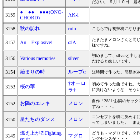
ださい。 ９月１０日 題
● ●● ●●●(ONO-
3159
AK-i
.........
CHORD)
秋の訪れ
3158
ruin
こちらでは初投稿になりま
たまたまメロンさんと同
3157
An Explosive!
αJA
様ですね。
初めまして、silver
3156
Various memories
silver
だけると嬉しいです。
始まりの時
ループα
3154
短時間で作った、簡易BG
†オーロ
初めて作った曲ですね。 
桜の華
3153
ラ†
に負けないような そうい
自作「2881:お隣のサ
お隣のエレキ
メロン
3152
すね・・・。
コンセプトを特に決めず
星たちのダンス
メロン
3150
ってしまいました。 ま
燃え上がるFighting
どうも～マグロです。２
3149
マグロ
ングセンスが・・・
spirit