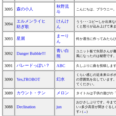
秋野流
森の小人
3095
こんにちは、ブラウニー。と
斗
エルメンライヒ
けんけ
うう･･･コピーしか出来
3094
紡ぎ歌
ん
くと怒りが込み上げて来
まーり
星屑
3093
何か適当に作ってみたらひう
ん
青い白
ユニット板で矢部さんが書
3092
Danger Bubble!!!
熊
風になったのは秘密です
パレードっぽい？
3091
ABC
久しぶりに曲を投稿します
くらい感じの近未来ロボポ
幻水
3090
Yes,I'ROBOT
の雰囲気を出しています。
てください。
カウント・テン
メロン
3089
タイトルは子供の遊びの
おひさしぶりです。今まで
3088
Declination
jun
い♪多少高音が聞きぐるし
す♪ (
→
)