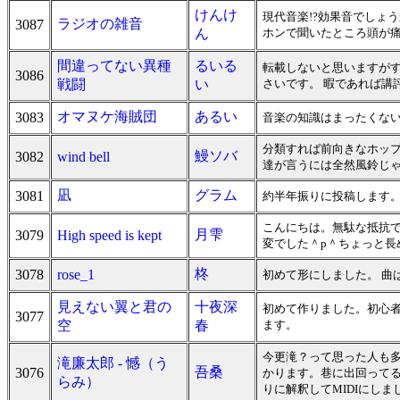
けんけ
現代音楽!?効果音でしょ
ラジオの雑音
3087
ん
ホンで聞いたところ頭が
間違ってない異種
るいる
転載しないと思いますがす
3086
戦闘
い
さいです。 暇であれば講
オマヌケ海賊団
あるい
3083
音楽の知識はまったくな
分類すれば前向きなホップス
鰻ソバ
3082
wind bell
達が言うには全然風鈴じ
凪
グラム
3081
約半年振りに投稿します
こんにちは。無駄な抵抗で
月雫
3079
High speed is kept
変でした＾p＾ちょっと長
柊
3078
rose_1
初めて形にしました。 曲
見えない翼と君の
十夜深
初めて作りました。初心
3077
空
春
ます。
今更滝？って思った人も
滝廉太郎 - 憾（う
吾桑
3076
かります。巷に出回ってる
らみ）
りに解釈してMIDIにしま