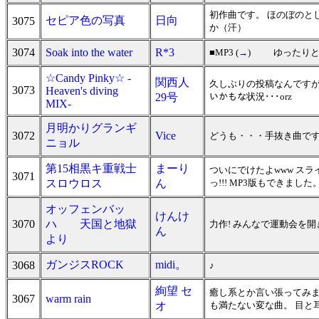
初作曲です。 ほのぼのと
セピア色の写真
日向
3075
か（汗）
3074
Soak into the water
R*3
■MP3 (
→
) ゆったりとし
☆Candy Pinky☆ -
関西人
久しぶりの投稿なんですが、
3073
Heaven's diving
29号
いかもな状況･･･orz
MIX-
月明かりグランギ
3072
Vice
どうも・・・手抜き曲です
ニョル
第15相黒キ重戦士
まーり
ついにでけたよwww ス
3071
スロウロス
ん
っ!!! MP3版もできま
オッフェンバッ
けんけ
3070
ハ 天国と地獄
力作! みんなで運動会を
ん
より
ガンジスROCK
midi。
3068
♪
絢望 セ
癒し系とか言い張ってみ
3067
warm rain
オ
も満たない変な曲。 目と