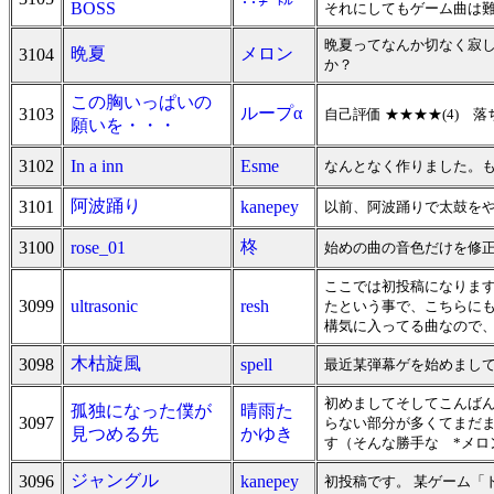
BOSS
それにしてもゲーム曲は
晩夏ってなんか切なく寂
晩夏
メロン
3104
か？
この胸いっぱいの
ループα
3103
自己評価 ★★★★(4)
願いを・・・
3102
In a inn
Esme
なんとなく作りました。
阿波踊り
3101
kanepey
以前、阿波踊りで太鼓をや
柊
3100
rose_01
始めの曲の音色だけを修
ここでは初投稿になります
3099
ultrasonic
resh
たという事で、こちらにも
構気に入ってる曲なので
木枯旋風
3098
spell
最近某弾幕ゲを始めまし
初めましてそしてこんば
孤独になった僕が
晴雨た
3097
らない部分が多くてまだ
見つめる先
かゆき
す（そんな勝手な *メロ
ジャングル
3096
kanepey
初投稿です。 某ゲーム「