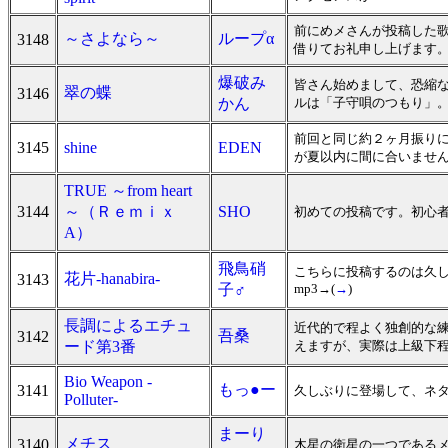
前にめメさんが投稿した
～さよなら～
ループα
3148
借りてお礼申し上げます
爆破み
皆さん始めまして、恐縮な
翠の蝶
3146
かん
ルは「子守唄のつもり」。
前回と同じ約２ヶ月振り
3145
shine
EDEN
が夏以内に間に合いません
TRUE ～from heart
3144
～（Ｒｅｍｉｘ
SHO
初めての投稿です。初心
A）
飛鳥硝
こちらに投稿するのは久
花片-hanabira-
3143
子♂
mp3→(
→
)
長調によるエチュ
近代的で程よく独創的な
吾桑
3142
ード第3番
えますが、実際は上級下
Bio Weapon -
もっ●ー
3141
久しぶりに登場して、ネタ
Polluter-
まーり
メチス
3140
木星の衛星の一つであるメ