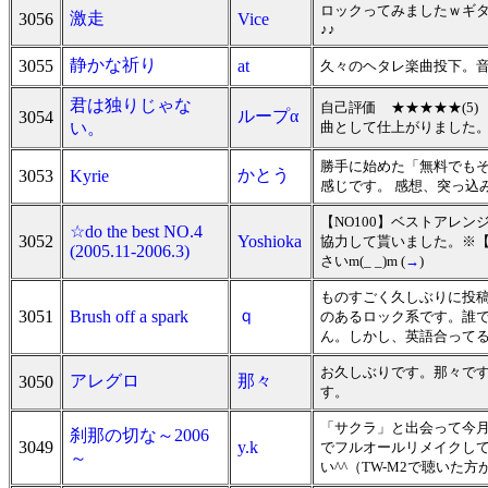
ロックってみましたｗギタ
激走
3056
Vice
♪♪
静かな祈り
3055
at
久々のヘタレ楽曲投下。音
君は独りじゃな
自己評価 ★★★★★(5
ループα
3054
い。
曲として仕上がりました
勝手に始めた「無料でもそ
かとう
3053
Kyrie
感じです。 感想、突っ込み
【NO100】ベストアレ
☆do the best NO.4
3052
Yoshioka
協力して貰いました。※【
(2005.11-2006.3)
さいm(_ _)m (
→
)
ものすごく久しぶりに投
ｑ
3051
Brush off a spark
のあるロック系です。誰
ん。しかし、英語合って
お久しぶりです。那々で
アレグロ
那々
3050
す。
「サクラ」と出会って今
刹那の切な～2006
3049
y.k
でフルオールリメイクして
～
い^^（TW-M2で聴いた