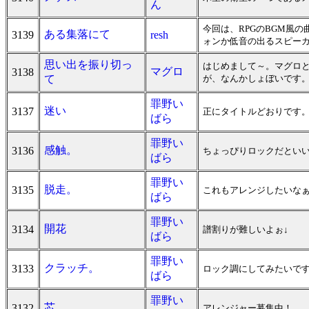
ん
今回は、RPGのBGM風
ある集落にて
3139
resh
ォンか低音の出るスピー
思い出を振り切っ
はじめまして～。マグロ
マグロ
3138
て
が、なんかしょぼいです
罪野い
迷い
3137
正にタイトルどおりです。
ばら
罪野い
感触。
3136
ちょっぴりロックだとい
ばら
罪野い
脱走。
3135
これもアレンジしたいなぁ
ばら
罪野い
開花
3134
譜割りが難しいよぉ↓
ばら
罪野い
クラッチ。
3133
ロック調にしてみたいで
ばら
罪野い
芯
3132
アレンジャー募集中！