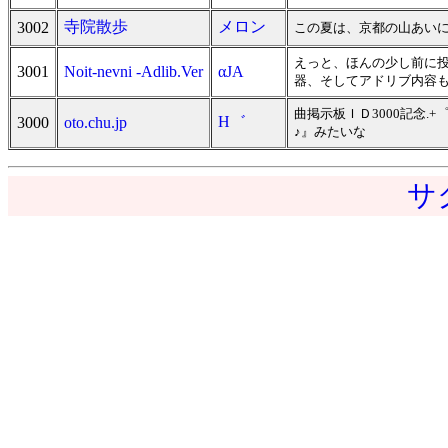
寺院散歩
メロン
3002
この夏は、京都の山あい
えっと、ほんの少し前に投稿
3001
Noit-nevni -Adlib.Ver
αJA
器、そしてアドリブ内容
曲掲示板ＩＤ3000記念.+
H゛
3000
oto.chu.jp
♪』みたいな
サ