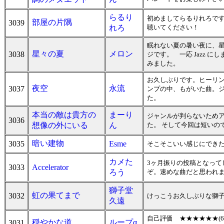
らるり
初めましてらるりれろです
部屋の片隅
3039
れろ
聴いてください！
眠れない夏の暑い夜に、
星々の夏
メロン
3038
ジです。 一応 Jazz
みました。
お久しぶりです。ヒーリ
夜空
永流
3037
ンプの中、もがいた曲。ジ
た。
本当の敵は貴方の
まーり
ジャンルが判らないためアニメ
3036
想像の外にいる
ん
た。 そして今回は短いので
暗い建物
3035
Esme
そこそこいい感じにできた
カメた
3ヶ月振りの投稿となっ
3033
Accelerator
ろう
ぞ。速めな曲だと思われ
獅子堂
虹の果てまで
3032
けっこうお久しぶりな獅
久遠
自己評価 ★★★★★★(6
穏やかな道
ループα
3031