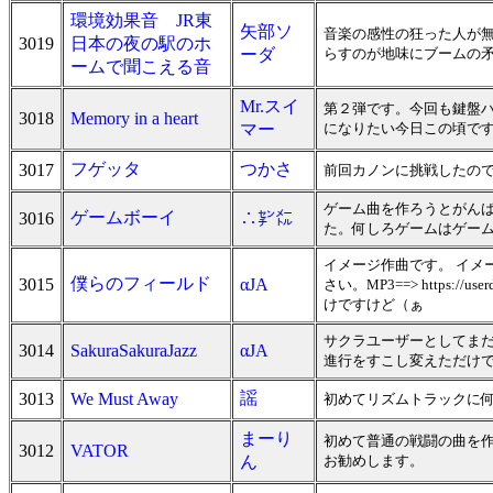
環境効果音 JR東
矢部ソ
音楽の感性の狂った人が無
3019
日本の夜の駅のホ
ーダ
らすのが地味にブームの矛
ームで聞こえる音
Mr.スイ
第２弾です。今回も鍵盤ハ
3018
Memory in a heart
マー
になりたい今日この頃です
フゲッタ
つかさ
3017
前回カノンに挑戦したので
ゲーム曲を作ろうとがん
ゲームボーイ
3016
∴㌢㍍
た。何しろゲームはゲー
イメージ作曲です。 イメ
僕らのフィールド
3015
αJA
さい。MP3==> https://userd
けですけど（ぁ
サクラユーザーとしてまだ
3014
SakuraSakuraJazz
αJA
進行をすこし変えただけ
謡
3013
We Must Away
初めてリズムトラックに
まーり
初めて普通の戦闘の曲を作り
3012
VATOR
ん
お勧めします。