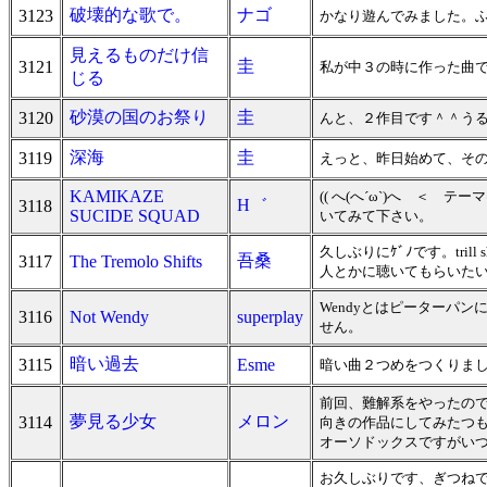
破壊的な歌で。
ナゴ
3123
かなり遊んでみました。ふ
見えるものだけ信
圭
3121
私が中３の時に作った曲
じる
砂漠の国のお祭り
圭
3120
んと、２作目です＾＾う
深海
圭
3119
えっと、昨日始めて、そ
KAMIKAZE
(( へ(へ´ω`)へ ＜
H゛
3118
SUCIDE SQUAD
いてみて下さい。
久しぶりにｹﾞﾉです。tri
吾桑
3117
The Tremolo Shifts
人とかに聴いてもらいた
Wendyとはピーターパン
3116
Not Wendy
superplay
せん。
暗い過去
3115
Esme
暗い曲２つめをつくりまし
前回、難解系をやったの
夢見る少女
メロン
3114
向きの作品にしてみたつ
オーソドックスですがい
お久しぶりです、ぎつねで