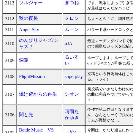
ソルジャー
ぎつね
3113
です。戦争によって引き裂
が最後はなんだかハッピ
秋の夜長
メロン
3112
ちょっと久々に、調性感
ムーン
3111
Angel Sky
バラード系ハードロックと
のんびりジャズ/ジ
最近マーチングバンドで忙
3110
αJA
ャズ？
ので簡単なジャズを投稿し
るいる
ループします。ループし
洞窟
3109
い
orz ドラ○エ５が印象に残
投稿という行為自体はじめ
3108
FlightMission
superplay
る。（ヲイ）
初投稿でいきなりわけのわ
焼け跡からの再生
シオン
3107
の曲に和音をつけてやっ
＜；
今作で第二作目となりま
晴雨た
闇と光
3106
ん。なんとなーくで決め
かゆき
ラムが微妙かな…。
Battle Music VS
今回は、かなり過去に作
3105
∴㌢㍍