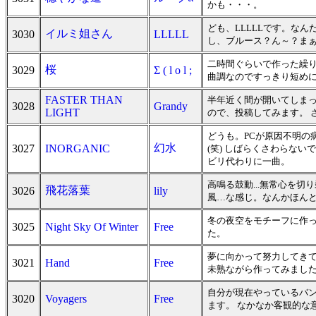
かも・・・。
ども、LLLLLです。な
イルミ姐さん
3030
LLLLL
し、ブルース？ん～？ま
二時間ぐらいで作った繰り
桜
3029
Σ ( l o l ;
曲調なのですっきり短め
FASTER THAN
半年近く間が開いてしまっ
3028
Grandy
LIGHT
ので、投稿してみます。 
どうも。PCが原因不明の
幻水
3027
INORGANIC
(笑) しばらくさわらな
ビリ代わりに一曲。
高鳴る鼓動...無常心を切り
飛花落葉
3026
lily
風…な感じ。なんかほん
冬の夜空をモチーフに作っ
3025
Night Sky Of Winter
Free
た。
夢に向かって努力してき
3021
Hand
Free
未熟ながら作ってみました
自分が現在やっているバ
3020
Voyagers
Free
ます。 なかなか客観的な