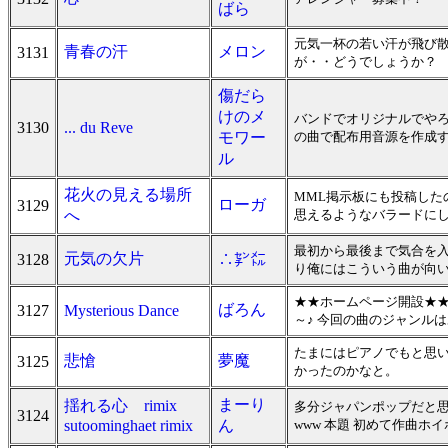
ばら
元気一杯の若い汗が飛び
青春の汗
メロン
3131
が・・どうでしょうか？
傷だら
けのメ
バンドでオリジナルでやろ
3130
... du Reve
モワー
の曲で配布用音源を作成
ル
花火の見える場所
MML掲示板にも投稿し
ローガ
3129
へ
思えるようなバラードに
最初から最後まで気合を
元気の欠片
3128
∴㌢㍍
り俺にはこういう曲が向
★★ホームページ開設★★
ばろん
3127
Mysterious Dance
～♪ 今回の曲のジャンル
たまにはピアノでもと思
悲愴
夢魔
3125
かったのかなと。
まーり
揺れる心 rimix
多分ジャパンポップだと思
3124
sutoominghaet rimix
ん
www 本題 初めて作曲ホ