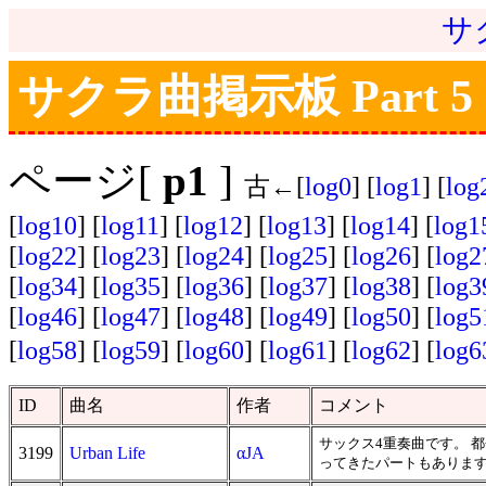
サ
サクラ曲掲示板 Part 5
ページ[
p1
]
古←[
log0
] [
log1
] [
log
[
log10
] [
log11
] [
log12
] [
log13
] [
log14
] [
log1
[
log22
] [
log23
] [
log24
] [
log25
] [
log26
] [
log2
[
log34
] [
log35
] [
log36
] [
log37
] [
log38
] [
log3
[
log46
] [
log47
] [
log48
] [
log49
] [
log50
] [
log5
[
log58
] [
log59
] [
log60
] [
log61
] [
log62
] [
log6
ID
曲名
作者
コメント
サックス4重奏曲です。 
3199
Urban Life
αJA
ってきたパートもありま