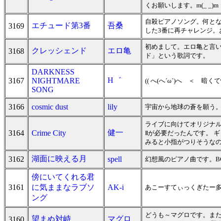
くお願いします。m(_ _)m
自殺ピアノソング。何とな
エチュード第3番
吾桑
3169
した3番に再チャレンジ
初めまして。エロ亀と言い
クレッシェンド
エロ亀
3168
ド」という歌詞です。
DARKNESS
H゛
3167
NIGHTMARE
(( へ(へ´ω`)へ ＜
SONG
3166
cosmic dust
lily
宇宙から地球の蒼を願う。
ライブに向けてオリジナル
健一
3164
Crime City
Ⅱが必要だったんです。 
みると小指がつりそうなの
湖面に映える月
3162
spell
幻想風のピアノ曲です。B
傍にいてくれる君
3161
に気ままなラブソ
AK-i
あこーすてぃっくぎたー
ング
どうも～マグロです。また
望まぬ対峙
マグロ
3160