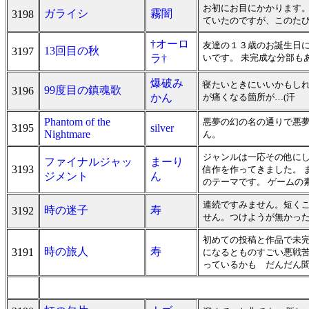
お初にお目にかかります。
ガライシ
霧闇
3198
ていたのですが、このたび
†オーロ
友達の１３歳のお誕生日に
13回目の秋
3197
ラ†
いです。 未完成な分部も
爆破み
寝たいときにいいかもしれ
99度目の鎮魂歌
3196
かん
が痛くなる箇所が…(汗
Phantom of the
悪夢の幻の名の通りで悪
3195
silver
Nightmare
ん。
ジャンルは一応その他にし
ファイナルジャッ
まーり
3193
信作を作ってきました。 
ジメント
ん
のテーマです。 ゲームの素
連続ですみません。短く
時の迷子
寿
3192
せん。つけようが無かっ
初めての投稿と作品で未
時の旅人
寿
3191
になるとものすごい悪戦
っているかも だんだん