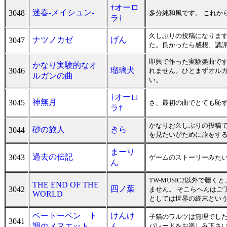
†オーロ
迷春-メイシュン-
3048
多分純和風です。 これか
ラ†
久しぶりの投稿になりま
ナツノカゼ
げん
3047
た。良かったら感想、講
即興で作った実験楽曲です
かなり実験的なオ
瑠璃犬
3046
れません。ひとまずオル
ルガンの曲
い。
†オーロ
神無月
3045
さ、最初の曲でとても恥ず
ラ†
かなりお久しぶりの投稿
砂の旅人
きら
3044
を見たいがために旅をする.
まーり
過去の伝記
3043
ゲームのストーリーみたいな
ん
TW-MUSIC2以外で聴
THE END OF THE
四ノ葉
3042
ません。 そこらへんはご
WORLD
としては世界の終末とい
ベートーベン ト
けんけ
子猫のワルツは無理でした
3041
調のメヌエット
ん
パレードをお楽しみ下さ