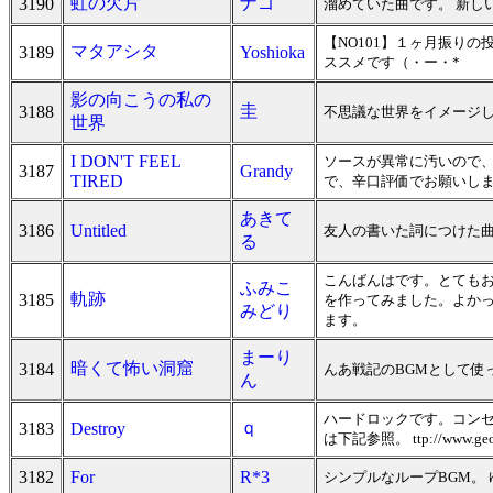
虹の欠片
ナゴ
3190
溜めていた曲です。 新し
【NO101】１ヶ月振り
マタアシタ
3189
Yoshioka
ススメです（・ー・*
影の向こうの私の
圭
3188
不思議な世界をイメージ
世界
I DON'T FEEL
ソースが異常に汚いので、
3187
Grandy
TIRED
で、辛口評価でお願いしま
あきて
3186
Untitled
友人の書いた詞につけた曲
る
こんばんはです。とても
ふみこ
軌跡
3185
を作ってみました。よか
みどり
ます。
まーり
暗くて怖い洞窟
3184
んあ戦記のBGMとして使
ん
ハードロックです。コンセ
ｑ
3183
Destroy
は下記参照。 ttp://www.geociti
3182
For
R*3
シンプルなループBGM。