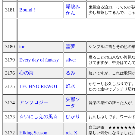
爆破み
鬼気迫る迫力、ってのが
3181
Bound !
かん
少し無茶してるんで、ちゃ
霊夢
3180
tori
シンプルに笛とその他の
戻ることの出来ない何気
3179
Every day of fantasy
silver
けてますが、中身はてん
心の海
るみ
3176
短いですが、これは歌詞が
かなーりお久しぶりです
幻水
3175
TECHNO REWOT
たので途中でブッチリ切
矢部ソ
アンソロジー
3174
音楽の感性の狂った人が
ーダ
☆いにしえの風☆
ひかり
3173
お久しぶりです。ワール
自己評価 ★★★★★★★
3172
Hiking Season
rela X
楽しい気分になりました。(^