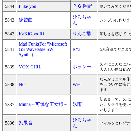
ＰＧ 岡野
5844
I like you
聴いてみてくださ
ひろちゃ
練習曲
5843
シンプルに作りま
ん
りんご酢
5842
KaKiGoooRi
涼しさを感じてい
Mad Funk(For "Microsoft
5841
GS Wavetable SW
R*3
GM音源でどこま
Synth")
久々にこんなにハ
ホッシー
5839
VOX GIRL
大人しい曲は初め
なんかミニマル作
5838
No
West
を→ついでに疾
ます
初めまして、又は
Minna～可憐な王女様～
氷雨
5837
た。サクラを使い
いします！
ひろちゃ
効果音
5836
フィルタとレゾナ
ん