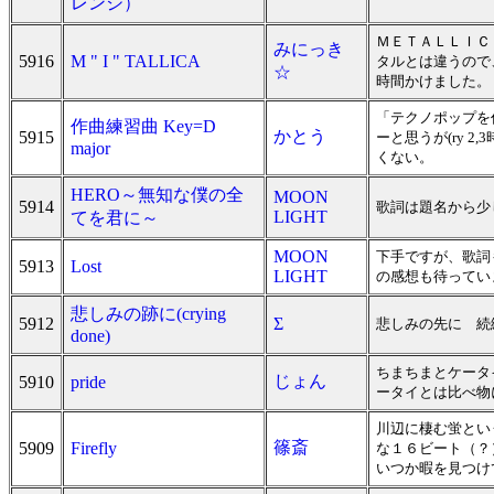
レンジ）
ＭＥＴＡＬＬＩＣ
みにっき
5916
M " I " TALLICA
タルとは違うので
☆
時間かけました。
「テクノポップを
作曲練習曲 Key=D
かとう
5915
ーと思うが(ry 
major
くない。
HERO～無知な僕の全
MOON
5914
歌詞は題名から少
LIGHT
てを君に～
MOON
下手ですが、歌詞
5913
Lost
LIGHT
の感想も待っていま
悲しみの跡に(crying
5912
Σ
悲しみの先に 続
done)
ちまちまとケータ
じょん
5910
pride
ータイとは比べ物
川辺に棲む蛍とい
篠斎
5909
Firefly
な１６ビート（？
いつか暇を見つけ