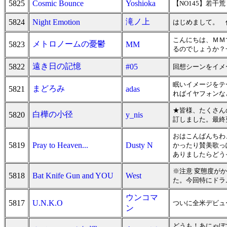
5825
Cosmic Bounce
Yoshioka
【NO145】若干
滝ノ上
5824
Night Emotion
はじめまして。 
こんにちは、ＭＭで
メトロノームの憂鬱
5823
MM
るのでしょうか？
遠き日の記憶
5822
#05
回想シーンをイメ
眠いイメージをテ
まどろみ
5821
adas
ればイヤフォンな
★皆様、たくさん
白樺の小径
5820
y_nis
訂しました。最終更新
おはこんばんちわ
5819
Pray to Heaven...
Dusty N
かったり賛美歌っ
ありましたらどう
※注意 変態度が
5818
Bat Knife Gun and YOU
West
た。今回特にドラ
ウンコマ
5817
U.N.K.O
ついに全米デビュ
ン
どうも！あにゃぽ