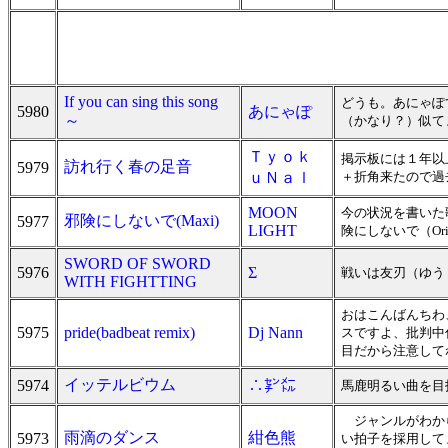
If you can sing this song
どうも。あにゃぽ
5980
あにゃぽ
～
（かなり？）似て
Ｔｙｏｋ
掲示板には１年以
訪れ行く春の足音
5979
ｕＮａｌ
＋折角来たので過
MOON
今の状況を書いた歌
邪険にしないで(Maxi)
5977
LIGHT
険にしないで（Origin
SWORD OF SWORD
5976
Σ
戦いは友刃（ゆう
WITH FIGHTTING
おはこんばんちわ、
5975
pride(badbeat remix)
Dj Nann
スですよ、批判中
目だから注意して
イッテルビウム
5974
∴㌢㍍
馬鹿明るい曲を目
ジャンルがわから
雨滴のダンス
紺色熊
5973
い拍子を採用して