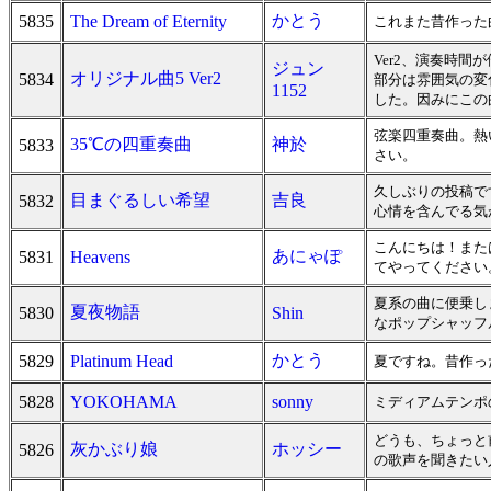
かとう
5835
The Dream of Eternity
これまた昔作った
Ver2、演奏時
ジュン
オリジナル曲5 Ver2
5834
部分は雰囲気の変
1152
した。因みにこの
弦楽四重奏曲。熱
35℃の四重奏曲
神於
5833
さい。
久しぶりの投稿で
目まぐるしい希望
吉良
5832
心情を含んでる気
こんにちは！また
あにゃぽ
5831
Heavens
てやってください
夏系の曲に便乗し
夏夜物語
5830
Shin
なポップシャッフ
かとう
5829
Platinum Head
夏ですね。昔作っ
5828
YOKOHAMA
sonny
ミディアムテンポ
どうも、ちょっと
灰かぶり娘
ホッシー
5826
の歌声を聞きたい