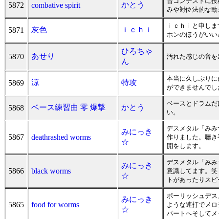
昔コンテストに投
かとう
5872
combative spirit
みや対位法的な動
ｉｃｈｉと申しま
灰色
ｉｃｈｉ
5871
ホンのほうがいいか
ひろちゃ
あせり
5870
汚れた感じの音を
ん
本当に久しぶりに
涼
特攻
5869
ができませんでし
ベースとドラムだ
ベース練習曲 零 爆撃
かとう
5868
い。
デスメタル「みみず
みにっき
5867
deathrashed worms
作りました。聴き
☆
開をします。
デスメタル「みみ
みにっき
5866
black worms
意識してます。笑 
☆
トがあったりスピ
ポーリッシュデス
みにっき
5865
food for worms
ような連打でメロ
☆
パートへそしてメイ