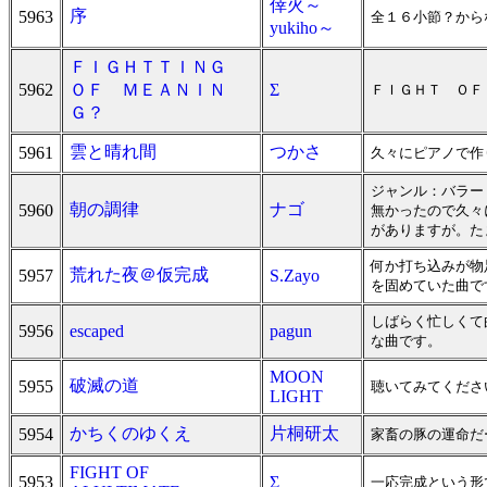
倖火～
序
5963
全１６小節？から
yukiho～
ＦＩＧＨＴＴＩＮＧ
5962
ＯＦ ＭＥＡＮＩＮ
Σ
ＦＩＧＨＴ ＯＦ
Ｇ？
雲と晴れ間
つかさ
5961
久々にピアノで作
ジャンル：バラー
朝の調律
ナゴ
5960
無かったので久々
がありますが。た
何か打ち込みが物
荒れた夜＠仮完成
5957
S.Zayo
を固めていた曲で
しばらく忙しくて
5956
escaped
pagun
な曲です。
MOON
破滅の道
5955
聴いてみてくださ
LIGHT
かちくのゆくえ
片桐研太
5954
家畜の豚の運命だ
FIGHT OF
5953
Σ
一応完成という形