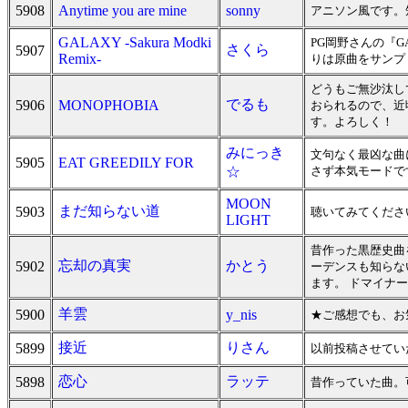
5908
Anytime you are mine
sonny
アニソン風です。
GALAXY -Sakura Modki
PG岡野さんの『G
さくら
5907
Remix-
りは原曲をサンプ
どうもご無沙汰し
でるも
5906
MONOPHOBIA
おられるので、近
す。よろしく！
みにっき
文句なく最凶な曲
5905
EAT GREEDILY FOR
☆
さず本気モードで
MOON
まだ知らない道
5903
聴いてみてくださ
LIGHT
昔作った黒歴史曲
忘却の真実
かとう
5902
ーデンスも知らな
ます。 ドマイナ
羊雲
5900
y_nis
★ご感想でも、お
接近
りさん
5899
以前投稿させてい
恋心
ラッテ
5898
昔作っていた曲。