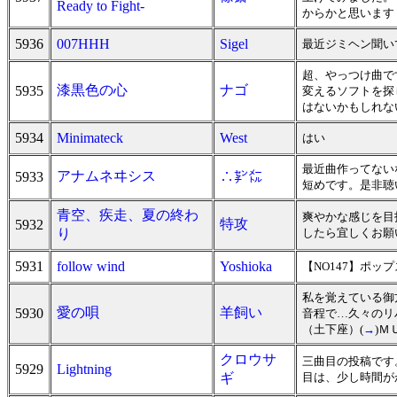
Ready to Fight-
からかと思います
5936
007HHH
Sigel
最近ジミヘン聞い
超、やっつけ曲です
漆黒色の心
ナゴ
5935
変えるソフトを探
はないかもしれな
5934
Minimateck
West
はい
最近曲作ってない
アナムネヰシス
5933
∴㌢㍍
短めです。是非聴
青空、疾走、夏の終わ
爽やかな感じを目
特攻
5932
り
したら宜しくお願
5931
follow wind
Yoshioka
【NO147】ポッ
私を覚えている御
愛の唄
羊飼い
5930
音程で…久々のリ
（土下座）(
→
)Ｍ
クロウサ
三曲目の投稿です
5929
Lightning
ギ
目は、少し時間が