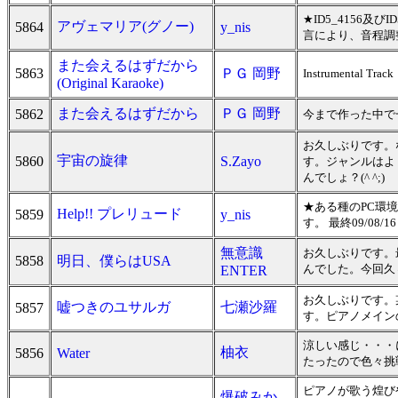
★ID5_4156及
アヴェマリア(グノー)
5864
y_nis
言により、音程調整等
また会えるはずだから
5863
ＰＧ 岡野
Instrumental Track
(Original Karaoke)
また会えるはずだから
ＰＧ 岡野
5862
今まで作った中で
お久しぶりです。
宇宙の旋律
5860
S.Zayo
す。ジャンルはよ
んでしょ？(^ ^;)
★ある種のPC環境
Help!! プレリュード
5859
y_nis
す。 最終09/08/16
無意識
お久しぶりです。
5858
明日、僕らはUSA
んでした。今回久
ENTER
お久しぶりです。
嘘つきのユサルガ
七瀬沙羅
5857
す。ピアノメイン
涼しい感じ・・・
柚衣
5856
Water
たったので色々挑
ピアノが歌う煌び
爆破みか