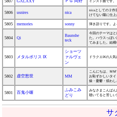
ＰＧ 岡野
5807
GALAXY
インスト曲です。
nicaとしての
5806
usnires
nica
けてない陽に仕上
5805
memories
sonny
弾き語りです。よ
今回のテーマはと
Baunshe
5804
Qi
た。ハウスっぽい
teck
てみました。結構
ショーツ
5803
メタルポリス Ⅸ
ァルヴェ
ドラクエⅨの人気
ン
こんにちは、ＭＭで
虚空愁世
5802
MM
お恥ずかしいタイ
燥・憂鬱・煩わしさ
ふみこみ
みなさまこんばん
百鬼小噺
5801
どり
聴いてると苦しい気
サ