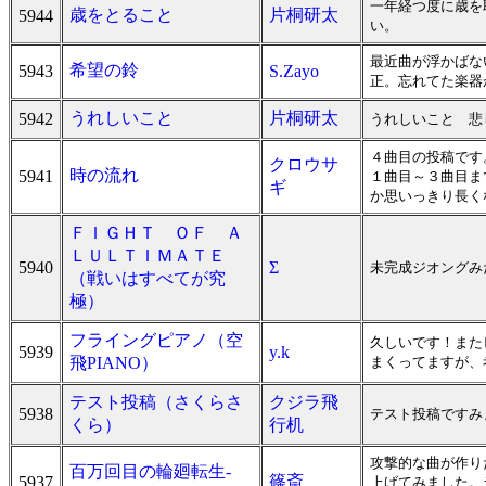
一年経つ度に歳を
歳をとること
片桐研太
5944
い。
最近曲が浮かばな
希望の鈴
5943
S.Zayo
正。忘れてた楽器
うれしいこと
片桐研太
5942
うれしいこと 悲
４曲目の投稿です
クロウサ
時の流れ
5941
１曲目～３曲目ま
ギ
か思いっきり長く
ＦＩＧＨＴ ＯＦ Ａ
ＬＵＬＴＩＭＡＴＥ
5940
Σ
未完成ジオングみ
（戦いはすべてが究
極）
フライングピアノ（空
久しいです！また
5939
y.k
飛PIANO）
まくってますが、
テスト投稿（さくらさ
クジラ飛
5938
テスト投稿ですみ
くら）
行机
攻撃的な曲が作り
百万回目の輪廻転生-
篠斎
5937
上げてみました。