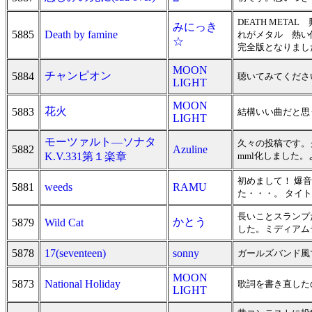
DEATH MET
みにっき
5885
Death by famine
れがメタル 熱い
☆
完全版となりまし
MOON
チャンピオン
5884
聴いてみてくださ
LIGHT
MOON
花火
5883
結構いい曲だと思
LIGHT
モーツァルト―ソナタ
久々の投稿です。
5882
Azuline
K.V.331第１楽章
mml化しました
初めまして！ 爆
5881
weeds
RAMU
た・・・。 タイ
長いことスランプ
かとう
5879
Wild Cat
した。ミディアム
5878
17(seventeen)
sonny
ガールズバンド風
MOON
5873
National Holiday
歌詞を書き直した
LIGHT