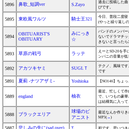
過去に投稿した曲「
鼻歌_短調ver
5896
S.Zayo
びです。
今日、普段二度寝
東欧風ワルツ
騎士王321
5895
(やっと繰り返しの問
バンドのメンバー
みにっき
OBITUARIST'S
5894
ないでドラマチッ
OBITUARY
☆
きないと言ったら
えーとSD-20
草原の戦弓
ラッテ
5893
ンパニの音量が低
テクノ、風味です
アカツキヤミ
SUGI.Ｔ
5892
です
夏薊 -ナツアザミ-
5891
Yoshioka
【NO146】ちょ
最近、忙しくて作
柚衣
5889
england
で、いつもの豪華
は結構気に入ってま
球場のピ
最近なんか作りき
ブラックエリア
5888
アニスト
MP3(
→
)
悲しみの先に(sad over)
5887
Σ
初です。思いつき