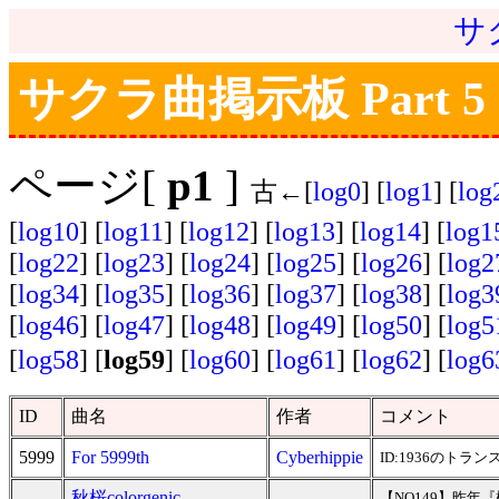
サ
サクラ曲掲示板 Part 5
ページ[
p1
]
古←[
log0
] [
log1
] [
log
[
log10
] [
log11
] [
log12
] [
log13
] [
log14
] [
log1
[
log22
] [
log23
] [
log24
] [
log25
] [
log26
] [
log2
[
log34
] [
log35
] [
log36
] [
log37
] [
log38
] [
log3
[
log46
] [
log47
] [
log48
] [
log49
] [
log50
] [
log5
[
log58
] [
log59
] [
log60
] [
log61
] [
log62
] [
log6
ID
曲名
作者
コメント
5999
For 5999th
Cyberhippie
ID:1936のト
秋桜colorgenic
【NO149】昨年