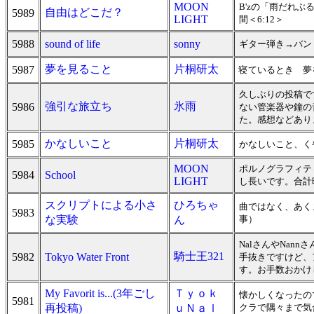
MOON
B'zの「雨だれ
自由はどこだ？
5989
LIGHT
間＜6:12＞
5988
sound of life
sonny
ギター弾き→バン
夢を見ること
片桐研太
5987
寝ているとき 夢
久しぶりの投稿で
強引な旅立ち
氷雨
5986
ない管楽器や鐘の
た。感想などあり
かなしいこと
片桐研太
5985
かなしいこと、く
MOON
ポルノグラフィティ
5984
School
LIGHT
し長いです。合計時
スクリプトによる小さ
ひろちゃ
曲ではなく、あく
5983
な実験
ん
事）
NalさんやNan
騎士王321
5982
Tokyo Water Front
手抜きですけど、
す。お手数おかけします
My Favorit is...(3年ごし
Ｔｙｏｋ
懐かしくなったの
5981
再投稿)
ｕＮａｌ
クラで隅々まで気