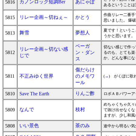
カノンロック短調Ber
あにゃぽ
5816
あるということは
作曲リレー二番手
リレー企画～切ねぇ～
かとう
5815
思いました。 爆
夏です！というこ
舞雪
夢想人
5813
うかと思います。 
ペーガ
切ない感じで作っ
リレー企画～切ない感
5812
ン・ダン
るのも、とても楽
じで
か、どんな事にな
ス
傷だらけ
5811
不正みゆく世界
のメモワ
(
→
) がくぽに歌
ール
りんご酢
5810
Save The Earth
ロボＡＢパワーア
めちゃくちゃ久々
なんで
枝村
5809
て抜け出せなくな
ますが、少し和風
いい景色
茶のみ
5808
途中から明るい気