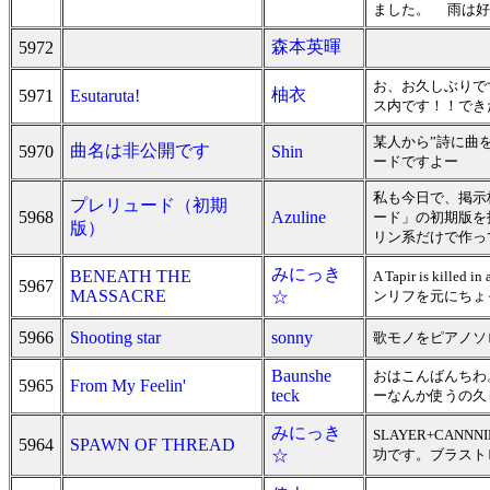
ました。 雨は好
森本英暉
5972
お、お久しぶりで
柚衣
5971
Esutaruta!
ス内です！！でき
某人から”詩に曲
曲名は非公開です
5970
Shin
ードですよー
私も今日で、掲示板
プレリュード（初期
5968
Azuline
ード」の初期版を
版）
リン系だけで作っ
みにっき
BENEATH THE
A Tapir is k
5967
MASSACRE
☆
ンリフを元にちょ
5966
Shooting star
sonny
歌モノをピアノソ
Baunshe
おはこんばんちわ
5965
From My Feelin'
teck
ーなんか使うの久
みにっき
SLAYER+CAN
5964
SPAWN OF THREAD
☆
功です。ブラスト