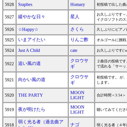
5928
Sraphes
Homary
初投稿で出した曲
お久しぶりです～
緩やかな日々
星人
5927
イクロソフトのス
さくら
5926
☆Happy☆
久しぶりにピアノ
いまアイたい
りんご酢
5925
オルゴールに挑戦
5924
Just A Child
cate
お久しぶりです(´ω
クロウサ
２曲目の投稿です
追い風の道
5922
ギ
で流れる「サーッ
クロウサ
初投稿です。 が
向かい風の道
5921
ギ
します。
MOON
5920
THE PARTY
合計時間＜3:54＞
LIGHT
MOON
夜が明けたら
5919
聴いてみてください
LIGHT
弱く光る者（過去曲ア
ナゴ
5918
弱く光る者（４年