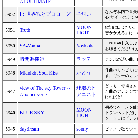
ALULTIMATE
なんぞ私内で音楽
Ⅰ：世界観とプロローグ
羊飼い
5952
心)サイトの方で
MOON
歌詞は伝えたいこ
5951
Truth
LIGHT
想かかえる」は、
【NO148】久
5950
SA-Vanna
Yoshioka
お聴きください(ぇ <
時間調律師
ラッテ
5949
テンポの遅い曲。
作曲のリハビリに
かとう
5948
Midnight Soul Kiss
す。ギターのカッ
ど～も、球場さんで
view of The sky Tower ～
球場のピ
5947
た曲のアレンジで
Another ver ～
アニスト
ければと!!
初めてベースを使
MOON
5946
BLUE SKY
トランペットだけ
LIGHT
ターソロはピアノ
5945
daydream
sonny
ピアノで歌うシャ