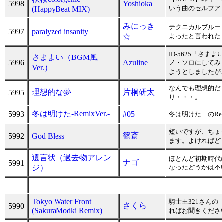
5998
Yoshioka
いう曲のセルフア
(HappyBeat MIX)
みにっき
テクニカルブルー
5997
paralyzed insanity
☆
よったと言われた
ID-5625「さ
さまよい（BGM風
5996
Azuline
ノ・ソロにしてみ
Ver.）
ようとしましたが
なんでも理想的だ
理想的な夢
片桐研太
5995
り・・・。
冬は明けた-RemixVer.-
5993
#05
冬は明けた のRem
短いですが、ちょ
篠斎
5992
God Bless
ます。よければど
遺言状（過去物アレン
ほとんど初期時代
ナゴ
5991
ジ）
なったどうかは不
Tokyo Water Front
騎士王321さんの『T
さくら
5990
(SakuraModki Remix)
ればお聞きくださ