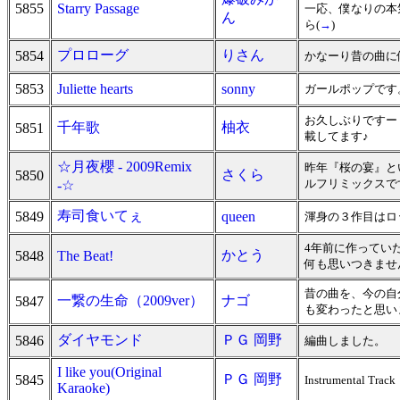
5855
Starry Passage
一応、僕なりの本
ん
ら(
→
)
プロローグ
りさん
5854
かなーり昔の曲に
5853
Juliette hearts
sonny
ガールポップです
お久しぶりですー
千年歌
柚衣
5851
載してます♪
☆月夜櫻 - 2009Remix
昨年『桜の宴』と
さくら
5850
ルフリミックスで
-☆
寿司食いてぇ
5849
queen
渾身の３作目はロ
4年前に作ってい
かとう
5848
The Beat!
何も思いつきませ
昔の曲を、今の自
一繋の生命（2009ver）
ナゴ
5847
も変わったと思い
ダイヤモンド
ＰＧ 岡野
5846
編曲しました。
I like you(Original
ＰＧ 岡野
5845
Instrumental Track
Karaoke)