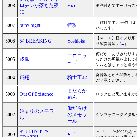
5008
ロチンが落ちた夜
Vice
歌詞付きですｗけっこ
に。
二作目です。 一作目
特攻
5007
rainy night
いします。
【NO130】軽くノリ
5006
54 BREAKING
Yoshioka
り演奏音源：(
→
)
何だか…ありきたりす
ゴロニャ
汐風
5005
ったけの勇気を出して
～ゴ
ンルとはちょっと違う
発音数とかの関係か、
飛翔
騎士王321
5004
ご了承ください。
まだらか
5003
Out Of Existence
ロックだと思いますが
めん
傷だらけ
始まりのメモワー
5002
のメモワ
シンフォニックメタル
ル
ール
STUPID! IT’S
.+゜*。:゜+5000
●゛
5000