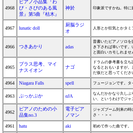
ピアノ小品集『わ
4968
び・さびのある風
神於
印象派ですかね。特に
景』第5曲『枯木』
厨脳ラジ
4967
lunatic doll
人形とか狂気とかタミ
オ
昔書いたピアノソロを
つきあかり
4966
adas
き下されば幸いです。
と面白いカモしれませ
ドラムの参考書を立ち
プラス思考、マイ
ナゴ
4965
なるとおもいますが。
ナスイオン
だ仮だと思ってくださ
4964
Niagara Falls
spell
フュージョンです。タ
なんだかかなり久しぶ
ぷっかぷか
4963
αJA
い、というわけでジャ
ピアノのための小
電子ピア
ジャズブーム到来の時
4962
品集no.3
ノマン
さ・・＞＜
4961
hatu
aki
初めて作った曲です。