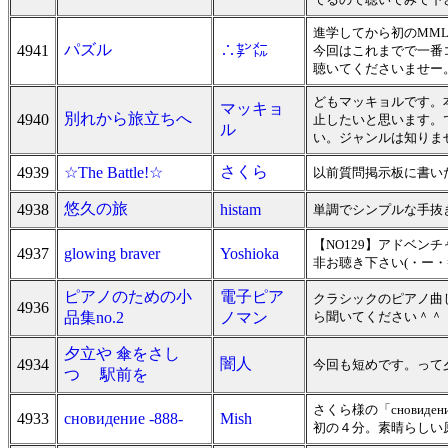
進学してから初のMM
パズル
4941
∴㌢㍍
今回はこれまでで一番
聴いてくださいませー。
どもマッキョルです。
マッキョ
別れから旅立ちへ
4940
止したいと思います。
ル
い。ジャンルは知りま
さくら
4939
☆The Battle!☆
以前質問掲示板に書い
悠久の旅
4938
histam
単調でシンプルな手抜
【NO129】アドベン
4937
glowing braver
Yoshioka
非お聴き下さい(・ー・
ピアノのための小
電子ピア
クラシックのピアノ曲
4936
品集no.2
ノマン
ら聞いてください＾＾
夕立や 傘をさし
闇人
4934
今回も短めです。って夕
つゝ 駅前を
さくら様の「снови
4933
сновидение -888-
Mish
初の４分。素晴らしい原