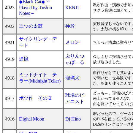
◆Black Cat◆ ～
私が作曲・演奏で参加
4923
Played by Tnsion
KENJI
サクラ音源に加えて，
Notes～
実験音楽じゃないです
三つの太鼓
神於
4922
す。太鼓の横を叩く「
サイクリング・デ
メロン
4921
ちょっと構成に難有り
ート
ぷりんつ
久しぶりに投稿させて
追憶
4919
ぃぱーる
放り込みました。
曲作りがとても荒いよ
ミッドナイト テ
瑠璃犬
4918
で聞いた→世界観です
ラー(Midnight Teller)
た。あまり作りこんでな
ど～も～、球場のピア
球場のピ
ボツ作 その２
4917
来上がってません(泣
アニスト
曲を聴いてやってくだ
暇だったので、ゲーム
4916
Digital Moon
Dj Hino
のDLSを使っているの
DLSのリンクはソース内