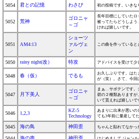
君との記憶
わさび
5054
初の投稿です。いきな
長年目標にしていたロ
ゴロニャ
荒神
5052
被ってたらどうしよう
～ゴ
ければ嬉しいです。
ショーツ
5051
AM4:13
ァルヴェ
この曲を作っていると
ン
rainy night(改）
特攻
5050
アドバイスを受けて少
お久しぶりです。はた
春（仮）
でるも
5048
が（笑）。さて、今回
まぁ…サボテンです。
ゴロニャ
月下美人
5047
碧の２種類ありますが
～ゴ
いて貰えれば嬉しいで
KZ-5
あまりに出来が悪いの
5046
1,2,3
Technology
ても3年前に量産してた
海の鳥
神田歪
5045
ちゃんと貼れてなかっ
海の声
神田歪
5044
はじめまして ジャン