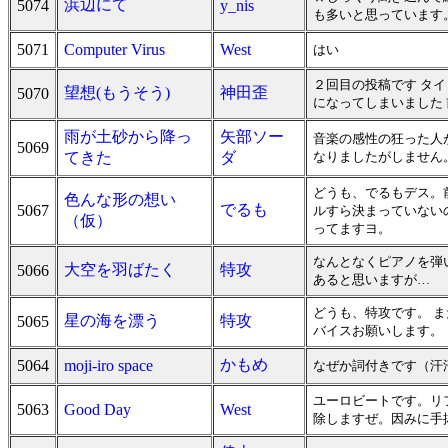
浜辺にて
5074
y_nis
も多いと思っています
5071
Computer Virus
West
はい
２回目の投稿です タ
望想(もうそう)
神田歪
5070
になってしまいました
雨が土砂から降っ
矢部ソー
音楽の感性の狂った人
5069
てきた
ダ
なりましたがしません
どうも、でるもデス。
色んな形の想い
でるも
5067
ルすら決まっていない
（仮）
ってますヨ。
なんとなくピアノを弾
大空を羽ばたく
特攻
5066
あると思いますが…
どうも、特攻です。 
星の海を漂う
特攻
5065
バイスお願いします。
かもめ
5064
moji-iro space
なぜか詞付きです（汗
ユーロビートです。リ
5063
Good Day
West
除しますぜ。因みに手抜きで