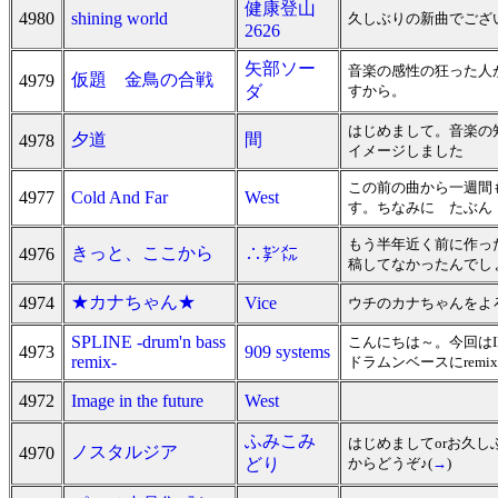
健康登山
4980
shining world
久しぶりの新曲でござ
2626
矢部ソー
音楽の感性の狂った人
仮題 金鳥の合戦
4979
ダ
すから。
はじめまして。音楽の
夕道
間
4978
イメージしました
この前の曲から一週間
4977
Cold And Far
West
す。ちなみに たぶん 
もう半年近く前に作っ
きっと、ここから
4976
∴㌢㍍
稿してなかったんでし
★カナちゃん★
4974
Vice
ウチのカナちゃんをよ
SPLINE -drum'n bass
こんにちは～。今回はI
4973
909 systems
remix-
ドラムンベースにremi
4972
Image in the future
West
ふみこみ
はじめましてorお久し
ノスタルジア
4970
どり
からどうぞ♪(
→
)