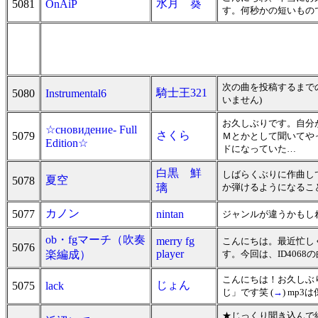
水月 葵
5081
OnAiP
す。何秒かの短いもの
次の曲を投稿するまで
騎士王321
5080
Instrumental6
いません)
お久しぶりです。自分が
☆сновидение- Full
さくら
5079
Ｍとかとして聞いてやっ
Edition☆
ドになっていた…
白黒 鮮
しばらくぶりに作曲し
夏空
5078
璃
か弾けるようになるこ
カノン
5077
nintan
ジャンルが違うかもし
ob・fgマーチ（吹奏
merry fg
こんにちは。最近忙し
5076
player
楽編成）
す。今回は、ID406
こんにちは！お久しぶ
じょん
5075
lack
じ」です笑 (
→
) mp
★じっくり聞き込んで