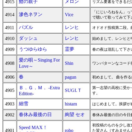
鱧の親子
メロン
4915
リズム要素をできるだ
「にじいろねをん」っ
滲色ネヲン
4914
Vice
で聴いて歌ってみて下
パズル
レンヒ
4911
オドオド投稿第二段。
ダッシュ
レンヒ
4910
始めまして、レンヒと
うつゆらゆら
霊夢
4909
春の夜は混乱して下さ
愛の唄～Singing For
4908
Shin
ワンパターンなコード
Love～
春
4906
pagun
初めまして。 曲を作
Ｂ．Ｇ．Ｍ． -Extra
第一志望の高校に受か
4905
SUGI.Ｔ
す。
Edition-
細雪
4903
histam
はじめまして。挨拶が
春休み最後の日
絢望 セオ
4902
春休み最後の日の今日
初投稿のものを少し改
Speed MAX！
4901
robo
た皆さん（すみません