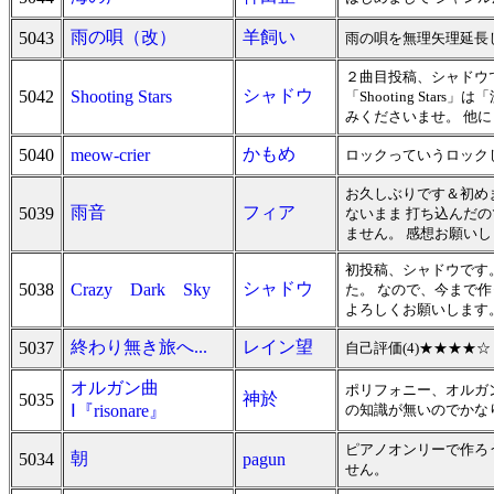
雨の唄（改）
羊飼い
5043
雨の唄を無理矢理延長
２曲目投稿、シャドウです
シャドウ
5042
Shooting Stars
「Shooting St
みくださいませ。 他に「
かもめ
5040
meow-crier
ロックっていうロック
お久しぶりです＆初め
雨音
フィア
5039
ないまま 打ち込んだ
ません。 感想お願い
初投稿、シャドウです
シャドウ
5038
Crazy Dark Sky
た。 なので、今まで作
よろしくお願いします
終わり無き旅へ...
レイン望
5037
自己評価(4)★★★★
オルガン曲
ポリフォニー、オルガ
神於
5035
Ⅰ『risonare』
の知識が無いのでかな
ピアノオンリーで作ろ
朝
5034
pagun
せん。