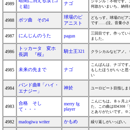
暗闇に消える涙 [ゴ
ジャンル：不明です。
ナゴ
4989
ミ箱]
何故かいまいち、納得
球場のピ
どもっす。球場のピア
ボツ曲 その4
4988
アニスト
です……(泣。音量小
三回目です。作ってい
にんじんのうた
4987
pagun
ました。
トッカータ 変ホ
騎士王321
4986
クラシカルなピアノ。
長調 『桜』
こんばんは、ナゴです
未来の先まで
ナゴ
4985
もしたほうがいいと思
い
バンド曲Ⅲ「ハイ・
神於
4984
ユーロビート目指しま
エナジー」
こんにちは。８ヶ月ぶ
合格 そし
merry fg
4983
た、この曲はID430
player
て・・・
とありがたいです。※
かもめ
4982
madogiwa writer
繰り返しがいっぱい。