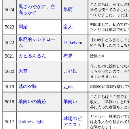
こんにちは、三度目の
風さわやかに、空
氷雨
5024
音色も使ってみました
高らかに
つくりました。 まだ
初めまして、初めて作
開始
蛮人
5023
たわりには単調で短いで
退廃的シンドロー
【k-09】どろどろし
5022
DJ kelvim
ム
MP3も作ったのでこちら
カビるんるん
布果
5021
陰気です
作ったのに投稿してな
大空
5020
∴㌢㍍
っちゃってたので、今
まくいきました。
越の夕映
5019
y_nis
ID5001に臨時投稿
こんにちは＾＾圭です
羊飼いの軌跡
羊飼い
5018
改め、『羊飼い』とH
界に入った者勝ち』と
ど～も～、球場のピア
球場のピ
5017
darkness light
はある人から頼まれて
アニスト
な気がします…。