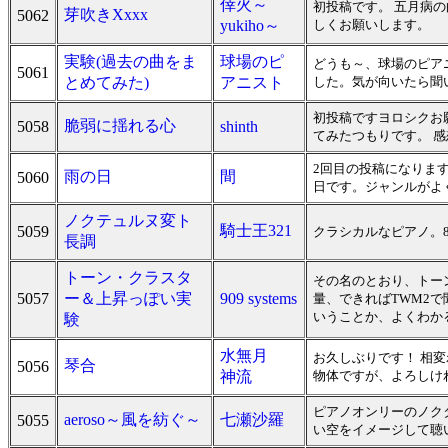
倖火～
初投稿です。 五月病の
芽吹きXxxx
5062
yukiho～
しくお願いします。
実験(過去の曲をま
球場のピ
どうも～、球場のピア
5061
とめてみた)
アニスト
した。気が向いたら聞
初投稿ですヨロシクお願
脆弱に揺れる心
5058
shinth
てみたつもりです。 
2回目の投稿になりま
雨の日
間
5060
日です。ジャンルがよ
ノクテュルヌ変ト
騎士王321
5059
クラシカルなピアノ。8
長調
トーン・クラスタ
その名のとおり、トー
5057
ー＆上昇っぽい実
909 systems
量、できればTWM2
いうことか、よくわか
験
水無月
お久しぶりです！ 相変
琴合
5056
神流
物体ですが、よろしけ
ピアノオンリーのノク
aeroso～風を紡ぐ～
七瀬沙羅
5055
い空をイメージして聴