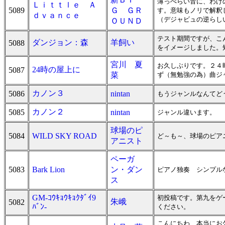
薄っぺらい音に、わけ
Ｌｉｔｔｌｅ Ａ
5089
Ｇ ＧＲ
す。意味もノリで解釈
ｄｖａｎｃｅ
（デジャビュの逆らし
ＯＵＮＤ
テスト期間ですが、こ
ダンジョン：森
羊飼い
5088
をイメージしました。
宮川 夏
お久しぶりです。２４
24時の屋上に
5087
菜
ず（無勉強の為）曲ジ
カノン３
5086
nintan
もうジャンルなんてど
カノン２
5085
nintan
ジャンル違います。
球場のピ
5084
WILD SKY ROAD
ど～も～、球場のピアニ
アニスト
ペーガ
5083
Bark Lion
ン・ダン
ピアノ独奏 シンプル
ス
GM-ｺｳｷｮｳｷｮｸﾀﾞｲ9
初投稿です。第九をゲ
朱峨
5082
ﾊﾞﾝ-
ください。
こんにちわ、本当にお