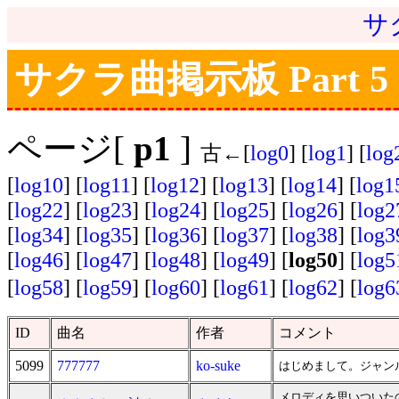
サ
サクラ曲掲示板 Part 5
ページ[
p1
]
古←[
log0
] [
log1
] [
log
[
log10
] [
log11
] [
log12
] [
log13
] [
log14
] [
log1
[
log22
] [
log23
] [
log24
] [
log25
] [
log26
] [
log2
[
log34
] [
log35
] [
log36
] [
log37
] [
log38
] [
log3
[
log46
] [
log47
] [
log48
] [
log49
] [
log50
] [
log5
[
log58
] [
log59
] [
log60
] [
log61
] [
log62
] [
log6
ID
曲名
作者
コメント
5099
777777
ko-suke
はじめまして。ジャン
メロディを思いついた