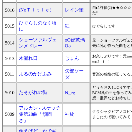
自己評価(2)★★☆
(NoＴｉｔｌｅ)
レイン望
5016
た!!
ひぐらしのなく頃
紅
5015
ひぐらしです
に
ショーツァルヴェ
oO妃芭璃
兄・ショーツァルヴェ
5014
ンメドレー
Oo
去に兄が作った曲をとり
お久しぶりです！元ju
木漏れ日
じょん
5013
mp3→(
→
)
矢部ソー
よるのかげふみ
5011
音楽の感性の狂ってる
ダ
どうもお久しぶりです、
たそがれの街
5010
N_eg
BGM風の曲を作って
想・批評などお待ちし
アルカン - スケッチ
クラシックピアノコピ
5009
集第28曲「頑固
神於
ましたので聴いてみて
さ」
例えばどこかでギ