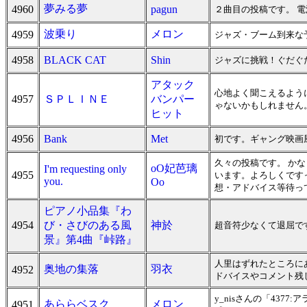
夢みる夢
4960
pagun
２曲目の投稿です。 
波乗り
メロン
4959
ジャズ・ブーム到来な
4958
BLACK CAT
Shin
ジャズに挑戦！ぐだぐ
アタック
心地よく聞こえるよう
4957
ＳＰＬＩＮＥ
バンパー
ゃないかもしれません
ヒット
4956
Bank
Met
初です。ギャング映画
久々の投稿です。 か
oO妃芭璃
I'm requesting only
4955
います。よろしくです
you.
Oo
想・アドバイス等待っ
ピアノ小品集『わ
4954
び・さびのある風
神於
超音符少なくて退屈で
景』第4曲『峠路』
人里はずれたところに
奥地の集落
羽衣
4952
ドバイスやコメント残
y_nisさんの「4377
あららベスク
メロン
4951