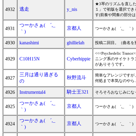
★3琴のリズムを直し
逃走
4932
y_nis
１」で初版を選択でき
す(前奏や間奏の部分は
つーかさぁ( ´,_ゝ
京都人
4931
つーかさぁ( ´,_ゝ｀)
｀)
4930
kanashimi
ghillielah
投稿二回目。（曲名を
<<<Psychedelic
4929
C10H15N
Cyberhippie
ニング系のサイケトラ
がありそうです。
三月は通り過ぎる
簡単なアレンジですが
秋野流斗
4927
の
何処まで本気なのやら..
騎士王321
4926
Instrumental4
そろそろおなじみになって
つーかさぁ( ´,_ゝ
京都人
4925
つーかさぁ( ´,_ゝ｀)
｀)
つーかさぁ( ´,_ゝ
京都人
4924
つーかさぁ( ´,_ゝ｀)
｀)