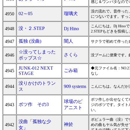
感じ＆ワンパタなので
没の流れで。昔作った
02～05
瑠璃犬
4950
につないでます。すっ
こんにちは。Dj Hin
没・２.STEP
4948
Dj Hino
2.STEPもどきを投稿
孤独 (没曲)
闇人
4947
サクラで初めて作った
☆没ってしまった
さくら
4946
没ブームに便乗です。
ポップス☆
JUNK-012 NEXT
◆元ファイル名：NO.23
ごみ箱
4945
STAGE
なし
没りかけのトラン
4944
909 systems
こんにちは。なんだか没
ス
ボツ作しか出せなくて
球場のピ
ボツ作 その3
4943
ジのボツです。タイト
アニスト
い。
ポピュラー曲（没）で
没曲「孤独な少
神於
4942
めの曲もヤル気が失せ
女」
てるので聴いてみて下