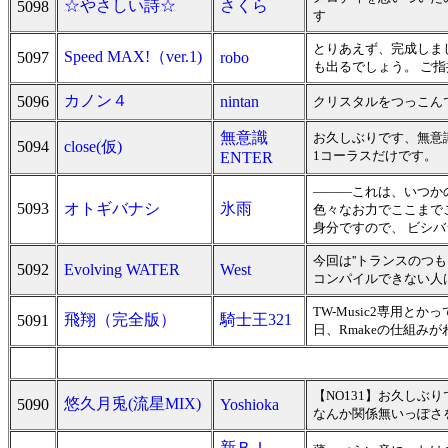
☆やさしい詩☆
さくら
5098
す
とりあえず、完成しま
Speed MAX!（ver.1)
5097
robo
も出るでしょう。 ご
カノン４
5096
nintan
クリスタルをつっこん
無意識
お久しぶりです、無意
5094
close(仮)
1コーラスだけです。
ENTER
―――これは、いつか
5093
オトギバナシ
氷雨
色々なお力でここまで
身分ですので、 ビシ
今回は''トランスのつ
5092
Evolving WATER
West
コンパイルできない人
TW-Music2専用と
飛翔（完全版）
騎士王321
5091
日、Rmakeの仕組み
【NO131】お久しぶ
悠久月兎(流星MIX)
5090
Yoshioka
なんか関係無いっぽさ
新ＢＩ