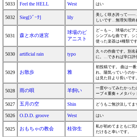
5033
Feel the HELL
West
はい
美しく咲き誇って――…
5032
Sieg[ｼﾞｰｸ]
lily
しいです…無理矢理終わ
ど～も～、球場のピア
球場のピ
森と水の迷宮
5031
シンプルな曲です。シ
アニスト
使った楽器は4種類で
久々の作曲です。別名
5030
artificial rain
typo
に。…できれば辛口評
初投稿です。 曲は一
お散歩
雅
5029
れ、陽気っていうのか
は見た目より長いです
一度やってみたかった
雨の唄
羊飼い
5028
ープ４重奏＋メタパッ
五月の空
5027
Shin
どうもご無沙汰してま
5026
O.D.D. groove
West
はい
私が初めてまともに完
おもちゃの教会
桂弥生
5025
だけると幸いです。