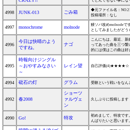
CRAZY!!
でとんでもない事にな
◆元ファイル名：NO.21
ごみ箱
4998
JUNK-013
投稿場所：なし
鰻ソバ改めmolnod
4997
monochrome
molnode
としてみましたがどう
こんにちは、最近、新
今日は快晴のよう
ナゴ
4996
ってあった曲を三つ繋
ですね。
的には僕はこの曲は好
時報向けジングル
4995
～おやすみなさい
レイン望
自己評価(4)★★★★
～
砒石の灯
グラム
4994
受験という戦いをなん
ショーツ
4992
春2008
ァルヴェ
久しぶりに投稿します
ン
初めまして、特攻です
特攻
4990
Go!
んばりたいと思います