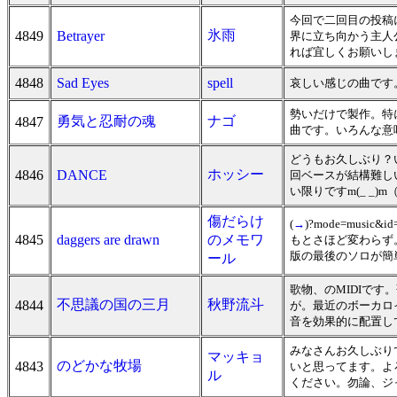
今回で二回目の投稿
氷雨
4849
Betrayer
界に立ち向かう主人
れば宜しくお願いし
4848
Sad Eyes
spell
哀しい感じの曲です
勢いだけで製作。特
勇気と忍耐の魂
ナゴ
4847
曲です。いろんな意
どうもお久しぶり？
ホッシー
4846
DANCE
回ベースが結構難し
い限りですm(_ _
傷だらけ
(
→
)?mode=mu
4845
daggers are drawn
のメモワ
もとさほど変わらず。
版の最後のソロが簡
ール
歌物、のMIDIで
不思議の国の三月
秋野流斗
4844
が。最近のボーカロ
音を効果的に配置し
みなさんお久しぶり
マッキョ
のどかな牧場
4843
いと思ってます。よ
ル
ください。勿論、ジ