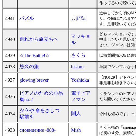
作ってるので聴いて
進学してから初のM
パズル
4941
∴㌢㍍
リ。今回はこれまで
す。是非聴いてくださ
どもマッキョルです
マッキョ
別れから旅立ちへ
4940
中止したいと思いま
ル
さい。ジャンルは知
さくら
4939
☆The Battle!☆
以前質問掲示板に書
悠久の旅
4938
histam
単調でシンプルな手
【NO129】アド
4937
glowing braver
Yoshioka
非是非お聴き下さい(
ピアノのための小品
電子ピア
クラシックのピアノ
4936
集no.2
ノマン
たら聞いてください
夕立や 傘をさしつゝ
闇人
4934
今回も短めです。って
駅前を
さくら様の「снов
4933
сновидение -888-
Mish
ば初の４分。素晴らし