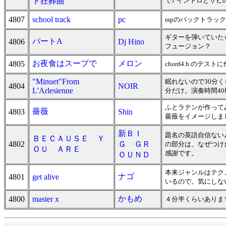
ト狂葬曲
で♪ イントロとサ
4807
school track
pc
rapのバックトラッ
ギターを弾いていた
パートA
4806
Dj Hino
フュージョン？
お夜食はスープで
メロン
4805
chord4.h の
"Minuet"From
眠れないので30分
4804
NOIR
L'Arlesienne
分だけ。演奏時間4
ふとラテンが作って
薔薇
4803
Shin
薔薇をイメージしま
新ＢＩ
題名の英語自信ない
ＢＥＣＡＵＳＥ Ｙ
4802
Ｇ ＧＲ
の部分は、なぜつけ
ＯＵ ＡＲＥ
感謝です。
ＯＵＮＤ
本来ジャンルはテク
ナゴ
4801
get alive
いるので。気にしな
かもめ
4800
master x
４分半くらいありま