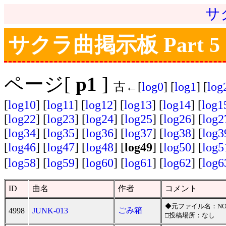
サ
サクラ曲掲示板 Part 5
ページ[
p1
]
古←[
log0
] [
log1
] [
log
[
log10
] [
log11
] [
log12
] [
log13
] [
log14
] [
log1
[
log22
] [
log23
] [
log24
] [
log25
] [
log26
] [
log2
[
log34
] [
log35
] [
log36
] [
log37
] [
log38
] [
log3
[
log46
] [
log47
] [
log48
] [
log49
] [
log50
] [
log5
[
log58
] [
log59
] [
log60
] [
log61
] [
log62
] [
log6
ID
曲名
作者
コメント
◆元ファイル名：NO.2
ごみ箱
4998
JUNK-013
□投稿場所：なし