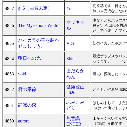
初投稿です。皆さん
g_5（曲名未定）
4857
Yu
無い未完成な曲なの
少なくともポップス
マッキョ
4856
The Mysterious World
称ｗ)。今回は不思
ル
だけでも楽しんでく
ハイカラの華を裂か
4855
Vice
初のイカレた歌詞付
せましょう。
最近ポップスやロッ
明日への光
4854
Shin
ってます。・・・て
まだらか
4853
void
過去に投稿したメタ
めん
健康登山
4852
君の季節
どうも、健康登山2
2626
ふみこみ
はじめまして、また
静寂の森
4851
どり
っぽい一曲です。よ
無意識
１か月くらい間が空
4850
aurora
（自称）良曲です
ENTER