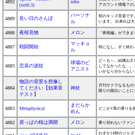
4892
robo
アカウント情報？の
(ver0.3)
パーソナ
初のキッズ音楽です
良い日のさんぽ
4889
ル
います。 出来れば
夜桜見物
メロン
4888
「夜桜編」ができま
マッキョ
戦闘開始
4887
特になし。すぐ終わ
ル
ど～も～。結構お久
球場のピ
悲哀の波紋
4885
してなかったな…。
アニスト
いかなり分からない
物語の背景を想像し
月刊サクラなるもの
4884
てください【効果音
神於
限りの面白いことに
テスト】
まだらか
4883
Metaphysical
どこかV系の香りを
めん
原っぱの桜は満開
メロン
4882
乗り切れないファン
わずか14秒のジャ