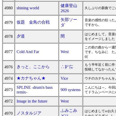
健康登山
4980
shining world
久しぶりの新曲でご
2626
矢部ソー
音楽の感性の狂った
仮題 金鳥の合戦
4979
ダ
ですから。
はじめまして。音楽
夕道
間
4978
をイメージしました
この前の曲から一週
4977
Cold And Far
West
です。ちなみに た
(((
もう半年近く前に作
きっと、ここから
4976
∴㌢㍍
投稿してなかったん
★カナちゃん★
4974
Vice
ウチのカナちゃんを
SPLINE -drum'n bass
こんにちは～。今回は
4973
909 systems
remix-
てドラムンベースにr
4972
Image in the future
West
ふみこみ
はじめましてorお
ノスタルジア
4970
どり
らからどうぞ♪(
→
)