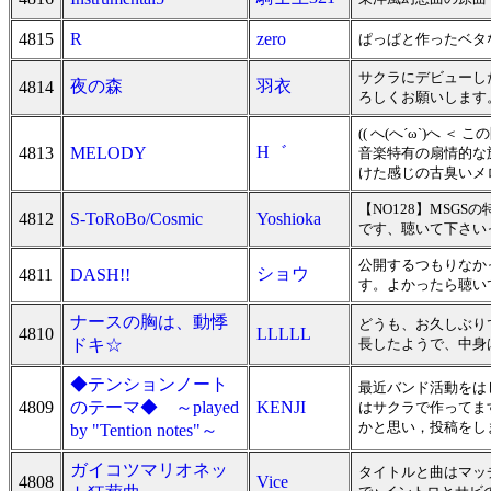
4815
R
zero
ぱっぱと作ったベタ
サクラにデビューし
夜の森
羽衣
4814
ろしくお願いします。
(( へ(へ´ω`)へ
H゛
4813
MELODY
音楽特有の扇情的な
けた感じの古臭いメ
【NO128】MSG
4812
S-ToRoBo/Cosmic
Yoshioka
です、聴いて下さい
公開するつもりなか
ショウ
4811
DASH!!
す。よかったら聴い
ナースの胸は、動悸
どうも、お久しぶり
4810
LLLLL
ドキ☆
長したようで、中身
◆テンションノート
最近バンド活動をは
4809
のテーマ◆ ～played
KENJI
はサクラで作ってま
かと思い，投稿をし
by "Tention notes"～
ガイコツマリオネッ
タイトルと曲はマッ
4808
Vice