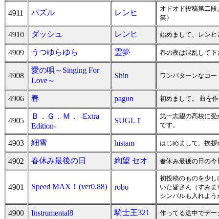
オドオド投稿第二段
パズル
レンヒ
4911
笑）
ダッシュ
レンヒ
4910
始めまして、レンヒ
うつゆらゆら
霊夢
4909
春の夜は混乱して下
愛の唄～Singing For
4908
Shin
ワンパターンなコー
Love～
春
4906
pagun
初めまして。 曲を
Ｂ．Ｇ．Ｍ． -Extra
第一志望の高校に受
4905
SUGI.Ｔ
です。
Edition-
細雪
4903
histam
はじめまして。挨拶
春休み最後の日
絢望 セオ
4902
春休み最後の日の今
初投稿のものを少し
Speed MAX！(ver0.88)
4901
robo
いた皆さん（すみま
シンバルも入れよう
騎士王321
4900
Instrumental8
作ってる途中でデー