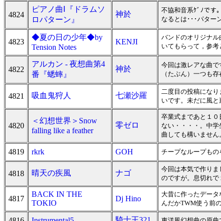
ピアノ曲Ⅰ『ドラムソ
不協和音系ｹﾞﾉで
神於
4824
ロパターン』
なるとは･･･パタ
◆夏の日の少年◆by
バンドのオリジナル
4823
KENJI
いてもらって，参考
Tension Notes
アルカン - 夜想曲第4
今回は激レアな曲で
神於
4822
番『蟋蟀』
（たぶん）一つも存在
二度目の投稿になり
吸血鬼狩人
七瀬沙羅
4821
いです。未だに風と
卒業式まであと１０
＜幻想世界＞Snow
零ゼロ
4820
ない・・・・。中学
falling like a feather
曲しても構いません
4819
rkrk
GOH
チープなループもの
今回は本気で作りま
晴天の疾風
ナゴ
4818
のですが。息切れで
BACK IN THE
大昔に作ったデータ
4817
Dj Hino
TOKIO
んだかTWM使う前
騎士王321
4816
Instrumental5
東洋風幻想曲の原曲