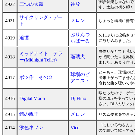
実験音楽じゃないで
三つの太鼓
神於
4922
す。太鼓の横を叩く
サイクリング・デー
メロン
4921
ちょっと構成に難有
ト
ぷりんつ
久しぶりに投稿させ
追憶
4919
ぃぱーる
に放り込みました。
曲作りがとても荒い
ミッドナイト テラ
瑠璃犬
4918
かで聞いた→世界観
ー(Midnight Teller)
ました。あまり作り
ど～も～、球場のピ
球場のピ
ボツ作 その２
4917
出来上がってません
アニスト
哀れな曲を聴いてや
暇だったので、ゲー
4916
Digital Moon
Dj Hino
様のDLSを使ってい
さい。DLSのリンク
鱧の親子
メロン
4915
リズム要素をできる
「にじいろねをん」
滲色ネヲン
4914
Vice
ので聴いて歌ってみ