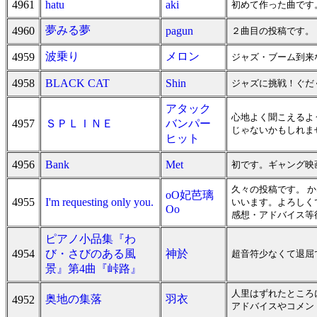
4961
hatu
aki
初めて作った曲です
夢みる夢
4960
pagun
２曲目の投稿です。
波乗り
メロン
4959
ジャズ・ブーム到来
4958
BLACK CAT
Shin
ジャズに挑戦！ぐだ
アタック
心地よく聞こえるよ
4957
ＳＰＬＩＮＥ
バンパー
じゃないかもしれま
ヒット
4956
Bank
Met
初です。ギャング映
久々の投稿です。 
oO妃芭璃
4955
I'm requesting only you.
いいます。よろしく
Oo
感想・アドバイス等
ピアノ小品集『わ
4954
び・さびのある風
神於
超音符少なくて退屈
景』第4曲『峠路』
人里はずれたところ
奥地の集落
羽衣
4952
アドバイスやコメン