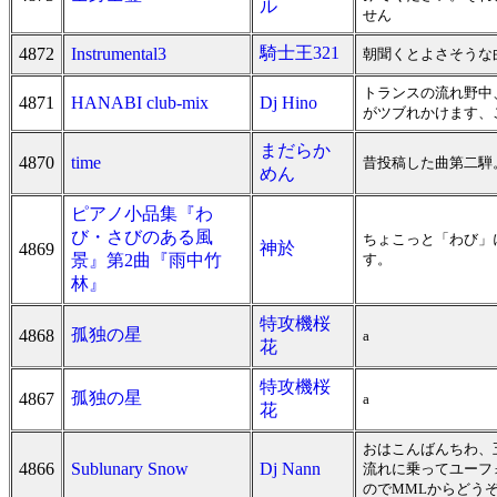
ル
せん
騎士王321
4872
Instrumental3
朝聞くとよさそうな
トランスの流れ野中、
4871
HANABI club-mix
Dj Hino
がツブれかけます、
まだらか
4870
time
昔投稿した曲第二騨
めん
ピアノ小品集『わ
び・さびのある風
ちょこっと「わび」
神於
4869
景』第2曲『雨中竹
す。
林』
特攻機桜
孤独の星
4868
a
花
特攻機桜
孤独の星
4867
a
花
おはこんばんちわ、
4866
Sublunary Snow
Dj Nann
流れに乗ってユーフ
のでMMLからどうぞ