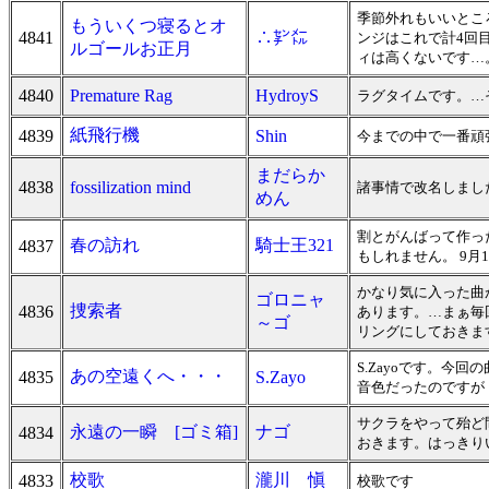
季節外れもいいとこ
もういくつ寝るとオ
4841
∴㌢㍍
ンジはこれで計4回
ルゴールお正月
ィは高くないです…
4840
Premature Rag
HydroyS
ラグタイムです。…
紙飛行機
4839
Shin
今までの中で一番頑
まだらか
4838
fossilization mind
諸事情で改名しまし
めん
割とがんばって作っ
春の訪れ
騎士王321
4837
もしれません。 9月
かなり気に入った曲
ゴロニャ
捜索者
4836
あります。…まぁ毎
～ゴ
リングにしておきま
S.Zayoです。
あの空遠くへ・・・
4835
S.Zayo
音色だったのですが
サクラをやって殆ど
永遠の一瞬 [ゴミ箱]
ナゴ
4834
おきます。はっきり
校歌
瀧川 愼
4833
校歌です