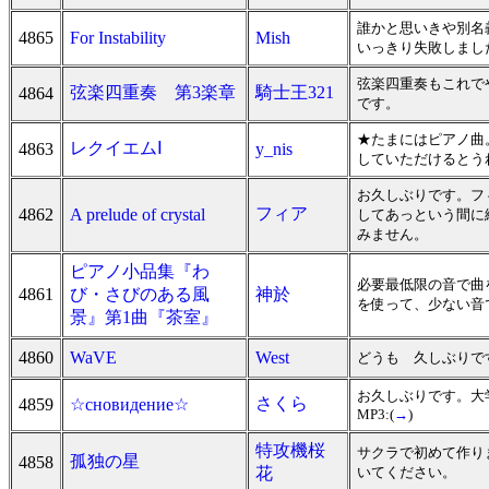
誰かと思いきや別名
4865
For Instability
Mish
いっきり失敗しました(
弦楽四重奏もこれで
弦楽四重奏 第3楽章
騎士王321
4864
です。
★たまにはピアノ曲
レクイエムⅠ
4863
y_nis
していただけるとう
お久しぶりです。フ
フィア
4862
A prelude of crystal
してあっという間に
みません。
ピアノ小品集『わ
必要最低限の音で曲
4861
び・さびのある風
神於
を使って、少ない音
景』第1曲『茶室』
4860
WaVE
West
どうも 久しぶりで
お久しぶりです。大
さくら
4859
☆сновидение☆
MP3:(
→
)
特攻機桜
サクラで初めて作り
孤独の星
4858
花
いてください。