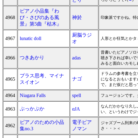
ピアノ小品集『わ
4968
び・さびのある風
神於
印象派ですかね。特
景』第5曲『枯木』
厨脳ラジ
4967
lunatic doll
人形とか狂気とかタ
オ
昔書いたピアノソロ
つきあかり
4966
adas
聴き下されば幸いで
みると面白いカモし
ドラムの参考書を立
プラス思考、マイナ
ナゴ
4965
になるとおもいます
スイオン
で。まだ仮だと思っ
4964
Niagara Falls
spell
フュージョンです。
なんだかかなり久し
ぷっかぷか
4963
αJA
い、というわけでジ
ピアノのための小品
電子ピア
ジャズブーム到来の
4962
集no.3
ノマン
さ・・＞＜