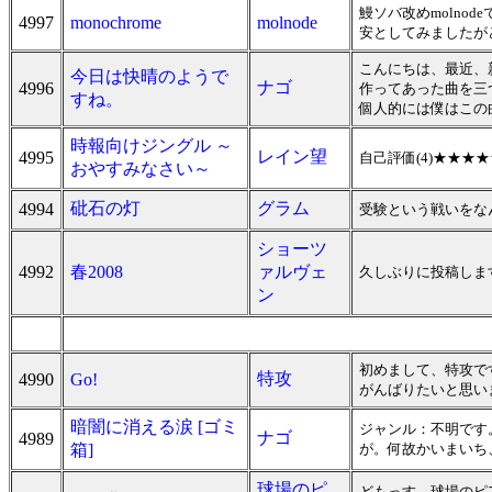
鰻ソバ改めmolno
4997
monochrome
molnode
安としてみましたが
こんにちは、最近、
今日は快晴のようで
ナゴ
4996
作ってあった曲を三
すね。
個人的には僕はこの
時報向けジングル ～
レイン望
4995
自己評価(4)★★★
おやすみなさい～
砒石の灯
グラム
4994
受験という戦いをな
ショーツ
4992
春2008
ァルヴェ
久しぶりに投稿しま
ン
初めまして、特攻で
特攻
4990
Go!
がんばりたいと思い
暗闇に消える涙 [ゴミ
ジャンル：不明です
ナゴ
4989
箱]
が。何故かいまいち
球場のピ
どもっす。球場のピ