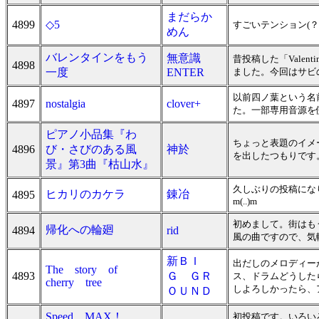
まだらか
4899
◇5
すごいテンション(？
めん
バレンタインをもう
無意識
昔投稿した「Valent
4898
一度
ENTER
ました。今回はサビ
以前四ノ葉という名
4897
nostalgia
clover+
た。一部専用音源を使
ピアノ小品集『わ
ちょっと表題のイメ
4896
び・さびのある風
神於
を出したつもりです
景』第3曲『枯山水』
久しぶりの投稿にな
ヒカリのカケラ
錬冶
4895
m(..)m
初めまして。街はも
帰化への輪廻
4894
rid
風の曲ですので、気
新ＢＩ
出だしのメロディー
The story of
4893
Ｇ ＧＲ
ス、ドラムどうしたら
cherry tree
しよろしかったら、
ＯＵＮＤ
Speed MAX！
初投稿です。いろい