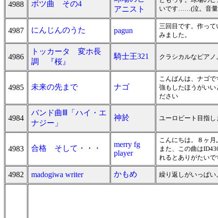
ボツ曲 その4
4988
アニスト
いです……(泣。音
三回目です。作って
にんじんのうた
4987
pagun
みました。
トッカータ 変ホ長
騎士王321
4986
クラシカルなピアノ
調 『桜』
こんばんは、ナゴで
未来の先まで
ナゴ
4985
強もしたほうがいい
ださい
バンド曲Ⅲ「ハイ・エ
神於
4984
ユーロビート目指し
ナジー」
こんにちは。８ヶ月
merry fg
合格 そして・・・
4983
また、この曲はID
player
れるとありがたいで
かもめ
4982
madogiwa writer
繰り返しがいっぱい