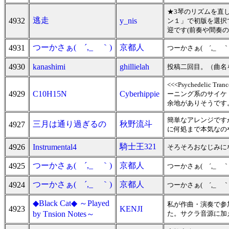
★3琴のリズムを直
逃走
4932
y_nis
ン１」で初版を選択
迎です(前奏や間奏の
つーかさぁ( ´,_ゝ｀)
京都人
4931
つーかさぁ( ´,_ゝ｀
4930
kanashimi
ghillielah
投稿二回目。（曲名
<<<Psychedel
4929
C10H15N
Cyberhippie
ーニング系のサイケ
余地がありそうです
簡単なアレンジです
三月は通り過ぎるの
秋野流斗
4927
に何処まで本気なのやら
騎士王321
4926
Instrumental4
そろそろおなじみになっ
つーかさぁ( ´,_ゝ｀)
京都人
4925
つーかさぁ( ´,_ゝ｀
つーかさぁ( ´,_ゝ｀)
京都人
4924
つーかさぁ( ´,_ゝ｀
◆Black Cat◆ ～Played
私が作曲・演奏で参
4923
KENJI
by Tnsion Notes～
た。サクラ音源に加