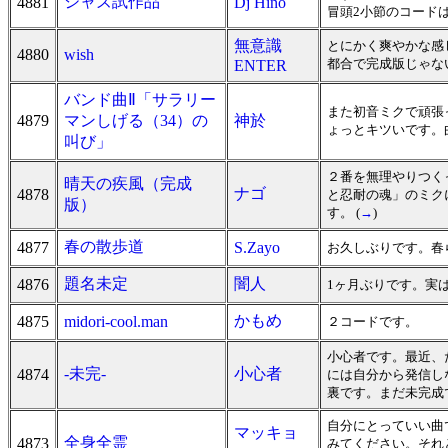
ジャズ試作品
4881
Dj Hino
冒頭2小節のコード
無意識
とにかく爽やかな感
4880
wish
都合で完成版じゃな
ENTER
バンド曲Ⅱ「サラリー
また初音ミクで頑張
4879
マンしげる（34）の
神於
ょっとキツいです。
叫び」
２番を無理やりつく
晴天の疾風（完成
ナゴ
4878
と忍耐の魂」のミク
版）
す。 (
→
)
春の散歩道
4877
S.Zayo
お久しぶりです。春ら
題名未定
闇人
4876
1ヶ月ぶりです。実は
かもめ
4875
midori-cool.man
２コードです。
小心者です。最近、
-未完-
小心者
4874
には自分から発信し
裏です。まだ未完成
自分にとっていい曲
マッキョ
全身全霊
4873
みてください。それ