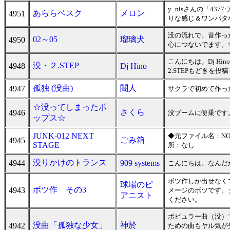
y_nisさんの「43
あららベスク
メロン
4951
りな感じ＆ワンパタ
没の流れで。昔作っ
02～05
瑠璃犬
4950
心につないでます。
こんにちは。Dj H
没・２.STEP
4948
Dj Hino
2.STEPもどきを投
孤独 (没曲)
闇人
4947
サクラで初めて作っ
☆没ってしまったポ
さくら
4946
没ブームに便乗です
ップス☆
JUNK-012 NEXT
◆元ファイル名：NO.2
ごみ箱
4945
STAGE
所：なし
没りかけのトランス
4944
909 systems
こんにちは。なんだ
ボツ作しか出せなく
球場のピ
ボツ作 その3
4943
メージのボツです。
アニスト
ください。
ポピュラー曲（没）
没曲「孤独な少女」
神於
4942
ための曲もヤル気が