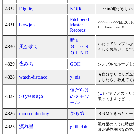
4832
Dignity
NOIR
----noirの恥ずか
Pitchbend
<<<<<<<<<<ELECTRO HO
4831
blowjob
Master
Boldness beat!!!
Records
新ＢＩ
いたってシンプルな
4830
風が吹く
Ｇ ＧＲ
ろしくお願いします
ＯＵＮＤ
夜みち
4829
GOH
シンプルなループもの
★自分なりにリズム楽
4828
watch-distance
y_nis
ましたら、教えてく
傷だらけ
(
→
) ピアノとスト
4827
50 years ago
のメモワ
歌ってますけど…。
ール
かもめ
4826
moon radio boy
ＢＧＭ？きっとヒー
流れ星のように時は
流れ星
4825
ghillielah
まだ試作段階なので