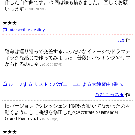
作した自作曲です。 今回は絵も描きました。 宜しくお願
いします
(02/03
NEW!
)
★★★
📺
intersecting destiny
yax
作
運命は巡り巡って交差する…みたいなイメージでドラマテ
ィックな感じで作ってみました。普段はバッキングやリフ
から作るのに今..
(01/28
NEW!
)
📺
ループする リスト：パガニーニによる大練習曲3番 S..
ななこっち★
作
旧バージョンでクレッシェンド関数が動いてなかったのを
動くようにして曲想を修正したのAccurate-Salamander
Grand Piano v6.1..
(01/22
up!
)
★★★