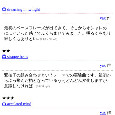
📺
dreaming in twilight
yax
作
最初のベースフレーズが出てきて、そこからオシャレめ
に…といった感じでふくらませてみました。明るくもあり
寂しくもありとい..
(04/15
NEW!
)
★★
📺
strange beats
yax
作
変拍子の組み合わせというテーマでの実験曲です。最初か
らぶっ飛んだ拍となっているうえどんどん変化しますが、
意識しなければ..
(04/08
up!
)
★★★
📺
accelated mind
yax
作