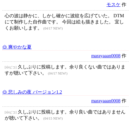
モスケ
作
心の波は静かに、しかし確かに波紋を広げていた。 DTM
にて制作した自作曲です。 今回は絵も描きました。 宜し
くお願いします。
(04/17
NEW!
)
🐽
爽やかな夏
marayaaan0008
作
久しぶりに投稿します。余り良くない曲ではありま
[🐽ピコ]
すが聴いて下さい。
(04/17
NEW!
)
🐽
悲しみの夜 バージョン1.2
marayaaan0008
作
久しぶりに投稿します。余り良い曲ではありません
[🐽ピコ]
が聴いて下さい。
(04/15
NEW!
)