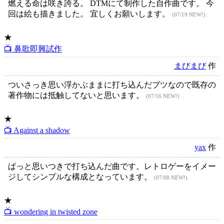
燃える命は咲き誇る。 DTMにて制作した自作曲です。 今
回は絵も描きました。 宜しくお願いします。
(07/19
NEW!
)
★
📺
鼻歌即興試作
まびまび
作
ついさっき思い浮かぶままに打ち込んだブツなので既存の
著作物には抵触してないと思います。
(07/16
NEW!
)
★
📺
Against a shadow
yax
作
ぱっと思いつきで打ち込んだ曲です。レトロゲーをイメー
ジしてシンプルな構成となっています。
(07/08
NEW!
)
★
📺
wondering in twisted zone