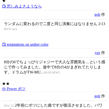
★
📺
悲しみよさようなら
goh
作
ランダムに変わるので二度と同じ演奏にはなりません 2:13
(05/22
up!
)
📺
temptations on amber color
yax
作
8分の6でちょっぴりジャジーで大人な雰囲気を…という感
じで作ってみました。途中で8分の4がまぎれてたりしま
す。ドラムがTW-MU..
(05/20
NEW!
)
★★
🐽
Power ボツ
goh
作
2年前にボツにした曲ですが復活させました。パワ
[🐽ピコ]