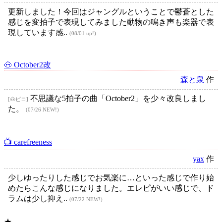
更新しました！今回はジャングルということで鬱蒼とした
感じを変拍子で表現してみました動物の鳴き声も楽器で表
現しています感..
(08/01
up!
)
🐽
October2改
森と泉
作
不思議な5拍子の曲「October2」を少々改良しまし
[🐽ピコ]
た。
(07/26
NEW!
)
📺
carefreeness
yax
作
少しゆったりした感じでお気楽に…といった感じで作り始
めたらこんな感じになりました。エレピがいい感じで、ド
ラムは少し抑え..
(07/22
NEW!
)
★