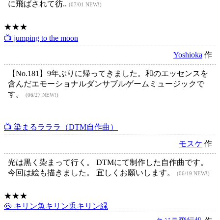
に飛ばされて彷..
(07/01
NEW!
)
★★★
📺
jumping to the moon
Yoshioka
作
【No.181】9年ぶりに帰ってきました。和のエッセンスを
含んだエモーショナルダンサブルゲームミュージックで
す。
(06/27
NEW!
)
📺
染まるラララ（DTM自作曲）
モスケ
作
光は黒く染まって行く。 DTMにて制作した自作曲です。
今回は絵も描きました。 宜しくお願いします。
(06/19
NEW!
)
★★★
🐽
キリン魚キリン兎キリン緑