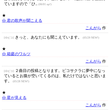
ていますので「ひ..
(06/01
up!
)
★
🐽
君の歌声が聞こえる
こんがら
作
きっと、あなたにも聞こえています。
[🐽ピコ]
(05/29
NEW!
)
★
🐽
箱庭のワルツ
こんがら
作
２曲目の投稿となります。ピコサクラに夢中になっ
[🐽ピコ]
ているとお腹が空いてくるのは、私だけではないと思いま
す。
(05/28
NEW!
)
★
🐽
星が見える
こんがら
作