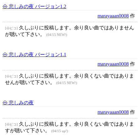
🐽
悲しみの夜 バージョン1.2
marayaaan0008
作
久しぶりに投稿します。余り良い曲ではありません
[🐽ピコ]
が聴いて下さい。
(04/15
NEW!
)
🐽
悲しみの夜 バージョン1.1
marayaaan0008
作
久しぶりに投稿します。余り良くない曲ではありま
[🐽ピコ]
せんが聴いて下さい。
(04/15
NEW!
)
🐽
悲しみの夜
marayaaan0008
作
久しぶりに投稿します。余り良くない曲ではありま
[🐽ピコ]
すが聴いて下さい。
(04/15
up!
)