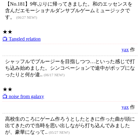
【No.181】9年ぶりに帰ってきました。和のエッセンスを
含んだエモーショナルダンサブルゲームミュージックで
す。
(06/27
NEW!
)
★★
📺
Tangled relation
yax
作
シャッフルでブルージーを目指しつつ…といった感じで打
ち込み始めました。シンコペーションで途中がポップにな
ったりと何か違..
(06/17
NEW!
)
★★
📺
noise from galaxy
yax
作
高校生のころにゲーム作ろうとしたときに作った曲が頭に
出てきたので当時を思い出しながら打ち込んでみました
が、豪華になって..
(05/27
NEW!
)