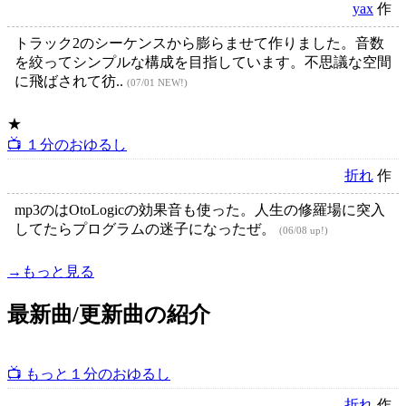
yax
作
トラック2のシーケンスから膨らませて作りました。音数
を絞ってシンプルな構成を目指しています。不思議な空間
に飛ばされて彷..
(07/01
NEW!
)
★
📺
１分のおゆるし
折れ
作
mp3のはOtoLogicの効果音も使った。人生の修羅場に突入
してたらプログラムの迷子になったぜ。
(06/08
up!
)
→もっと見る
最新曲/更新曲の紹介
📺
もっと１分のおゆるし
折れ
作