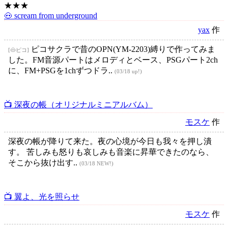
★★★
🐽
scream from underground
yax
作
ピコサクラで昔のOPN(YM-2203)縛りで作ってみま
[🐽ピコ]
した。FM音源パートはメロディとベース、PSGパート2ch
に、FM+PSGを1chずつドラ..
(03/18
up!
)
📺
深夜の帳（オリジナルミニアルバム）
モスケ
作
深夜の帳が降りて来た。夜の心境が今日も我々を押し潰
す。 苦しみも怒りも哀しみも音楽に昇華できたのなら、
そこから抜け出す..
(03/18
NEW!
)
📺
翼よ、光を照らせ
モスケ
作