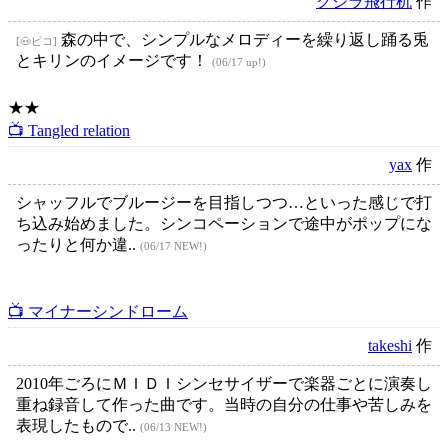
クジラ飛行机
作
森の中で、シンプルなメロディーを繰り返し踊る兎
[🐽ピコ]
とキリンのイメージです！
(06/17
up!
)
★★
📺
Tangled relation
yax
作
シャッフルでブルージーを目指しつつ…といった感じで打
ち込み始めました。シンコペーションで途中がポップにな
ったりと何か違..
(06/17
NEW!
)
📺
マイナーシンドローム
takeshi
作
2010年ごろにＭＩＤＩシンセサイザーで楽器ごとに演奏し
重ね録音して作った曲です。当時の自分の仕事や苦しみを
表現したもので..
(06/13
NEW!
)