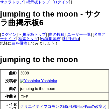
サクラトップ
|
掲示板トップ
| [
ログイン
] |
jumping to the moon - サク
ラ曲掲示板6
[
ログイン
] > [
掲示板トップ
] [
曲の投稿
] [
ユーザー一覧
] [
名曲ア
ーカイブ
] [
検索とタグ
] [
作詞掲示板
] [
利用規約
]
気軽に
曲を投稿
してみましょう！
jumping to the moon
曲ID
3008
投稿者
Yoshioka
曲名
jumping to the moon
作曲者
自作
ライセ
クリエイティブコモンズ(商用利用○:作品の改変○)
ンス