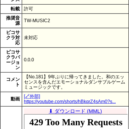
転載
許可
推奨音
TW-MUSIC2
源
ピコサ
クラ対
未対応
応
ピコサ
クラバ
0.0.0
ージョ
ン
【No.181】9年ぶりに帰ってきました。和のエッ
コメン
センスを含んだエモーショナルダンサブルゲーム
ト
ミュージックです。
[🔗外部]
動画
https://youtube.com/shorts/hBkqrZ4sAm0?s...
⬇ ダウンロード (MML)