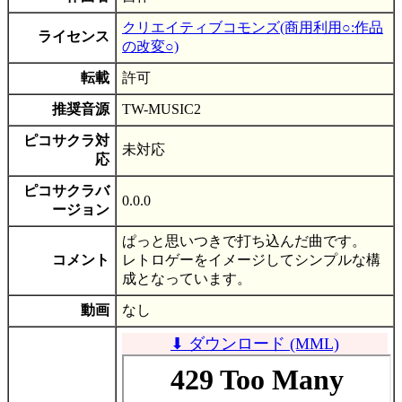
クリエイティブコモンズ(商用利用○:作品
ライセンス
の改変○)
転載
許可
推奨音源
TW-MUSIC2
ピコサクラ対
未対応
応
ピコサクラバ
0.0.0
ージョン
ぱっと思いつきで打ち込んだ曲です。
コメント
レトロゲーをイメージしてシンプルな構
成となっています。
動画
なし
⬇ ダウンロード (MML)