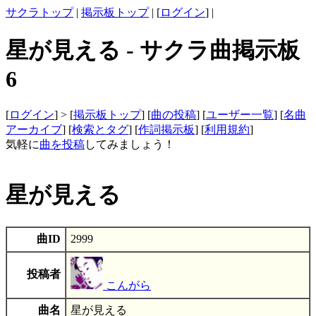
サクラトップ
|
掲示板トップ
| [
ログイン
] |
星が見える - サクラ曲掲示板
6
[
ログイン
] > [
掲示板トップ
] [
曲の投稿
] [
ユーザー一覧
] [
名曲
アーカイブ
] [
検索とタグ
] [
作詞掲示板
] [
利用規約
]
気軽に
曲を投稿
してみましょう！
星が見える
曲ID
2999
投稿者
こんがら
曲名
星が見える