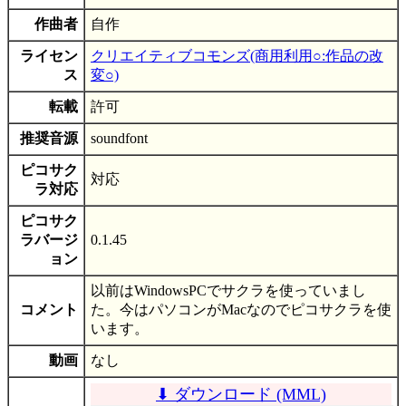
作曲者
自作
ライセン
クリエイティブコモンズ(商用利用○:作品の改
ス
変○)
転載
許可
推奨音源
soundfont
ピコサク
対応
ラ対応
ピコサク
ラバージ
0.1.45
ョン
以前はWindowsPCでサクラを使っていまし
コメント
た。今はパソコンがMacなのでピコサクラを使
います。
動画
なし
⬇ ダウンロード (MML)