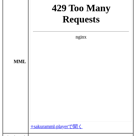
MML
⭐sakuramml-playerで聞く