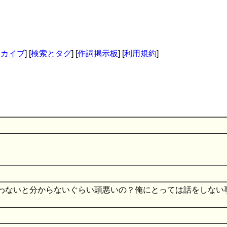
ーカイブ
] [
検索とタグ
] [
作詞掲示板
] [
利用規約
]
わないと分からないぐらい頭悪いの？俺にとっては話をしない
）