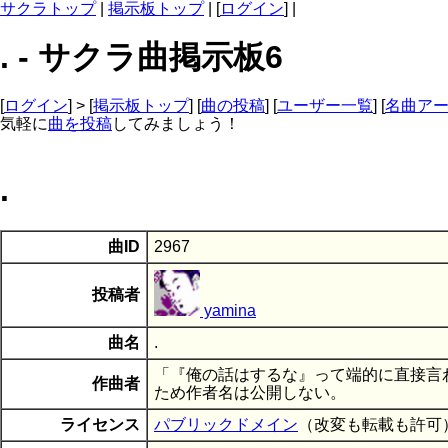
サクラトップ
|
掲示板トップ
| [
ログイン
] |
. - サクラ曲掲示板6
[
ログイン
] > [
掲示板トップ
] [
曲の投稿
] [
ユーザー一覧
] [
名曲ア
気軽に
曲を投稿
してみましょう！
.
曲ID
2967
投稿者
yamina
曲名
.
「『俺の話はするな』って端的に直接言
作曲者
ため作者名は公開しない。
ライセンス
パブリックドメイン
（改変も転載も許可