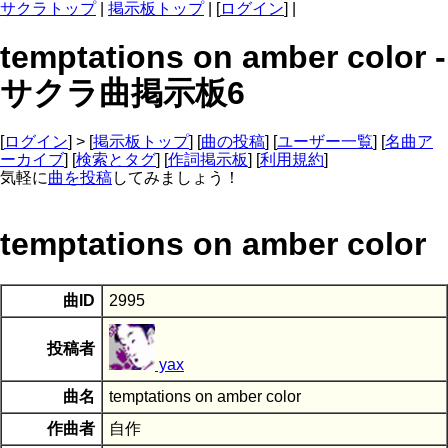
サクラトップ
|
掲示板トップ
| [
ログイン
] |
temptations on amber color -
サクラ曲掲示板6
[
ログイン
] > [
掲示板トップ
] [
曲の投稿
] [
ユーザー一覧
] [
名曲ア
ーカイブ
] [
検索とタグ
] [
作詞掲示板
] [
利用規約
]
気軽に
曲を投稿
してみましょう！
temptations on amber color
曲ID
2995
投稿者
yax
曲名
temptations on amber color
作曲者
自作