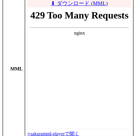
⬇ ダウンロード (MML)
MML
⭐sakuramml-playerで聞く