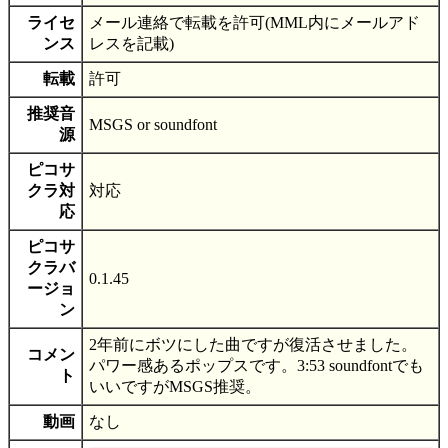
ライセ
メール連絡で転載を許可(MML内にメールアド
ンス
レスを記載)
転載
許可
推奨音
MSGS or soundfont
源
ピコサ
クラ対
対応
応
ピコサ
クラバ
0.1.45
ージョ
ン
2年前にボツにした曲ですが復活させました。
コメン
パワー感あるポップスです。3:53 soundfontでも
ト
いいですがMSGS推奨。
動画
なし