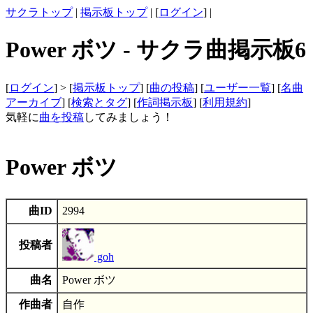
サクラトップ
|
掲示板トップ
| [
ログイン
] |
Power ボツ - サクラ曲掲示板6
[
ログイン
] > [
掲示板トップ
] [
曲の投稿
] [
ユーザー一覧
] [
名曲
アーカイブ
] [
検索とタグ
] [
作詞掲示板
] [
利用規約
]
気軽に
曲を投稿
してみましょう！
Power ボツ
曲ID
2994
投稿者
goh
曲名
Power ボツ
作曲者
自作