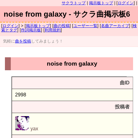
サクラトップ
|
掲示板トップ
| [
ログイン
] |
noise from galaxy - サクラ曲掲示板6
[
ログイン
] > [
掲示板トップ
] [
曲の投稿
] [
ユーザー一覧
] [
名曲アーカイブ
] [
検
索とタグ
] [
作詞掲示板
] [
利用規約
]
気軽に
曲を投稿
してみましょう！
noise from galaxy
曲ID
2998
投稿者
yax