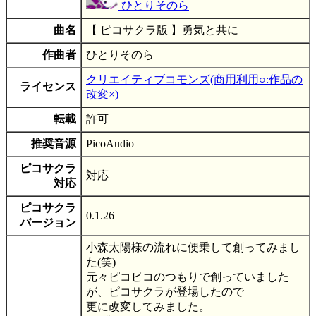
ひとりそのら
曲名
【 ピコサクラ版 】勇気と共に
作曲者
ひとりそのら
クリエイティブコモンズ(商用利用○:作品の
ライセンス
改変×)
転載
許可
推奨音源
PicoAudio
ピコサクラ
対応
対応
ピコサクラ
0.1.26
バージョン
小森太陽様の流れに便乗して創ってみまし
た(笑)
元々ピコピコのつもりで創っていました
が、ピコサクラが登場したので
更に改変してみました。