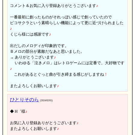
コメント＆お気に入り登録ありがとうございます
♪
一番最初に創ったものがそれっぽい感じで創っていたので
ピコサクラという素晴らしい機能によって更に近づけられました
♪
くじら様には感謝です
♪
出だしのメロディが印象的です。
Ｂメロの部分が素敵だなあと思いました。
→ ありがとうございます
♪
いわゆる「泣きメロ」はレトロゲームには定番で、大好物です
♪
これがあるとぐっと曲が引き締まる感じがしますね
！
またよろしくお願いします
♪
ひとりそのら
(2024/02/01)
◆ H゛様
♪
お気に入り登録ありがとうございます
♪
またよろしくお願いします
♪