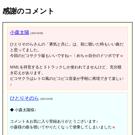
感謝のコメント
小森太陽
(2022/10/29)
ひとりそのらさんの「勇気と共に」は、前に聴いた時もいい曲だ
と思ってました。
今回のピコサクラ版もいいですね～
！
めちゃ自分のドツボです
ｗ
MMLを拝見すると３トラックしか使われてませんけど、充分聴
き応えがあります。
ピコサクラはレトロ風のピコピコ音楽が手軽に再現できて楽しい
♪
ひとりそのら
(2022/10/29)
◆ 小森太陽様
♪
コメント＆お気に入り登録ありがとうございます
♪
小森様の曲を聴いてやりたくなって便乗してしまいました
ｗ