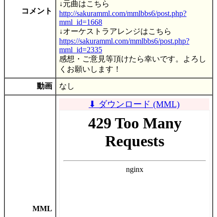
↓元曲はこちら
コメント
http://sakuramml.com/mmlbbs6/post.php?
mml_id=1668
↓オーケストラアレンジはこちら
https://sakuramml.com/mmlbbs6/post.php?
mml_id=2335
感想・ご意見等頂けたら幸いです。よろし
くお願いします！
動画
なし
⬇ ダウンロード (MML)
MML