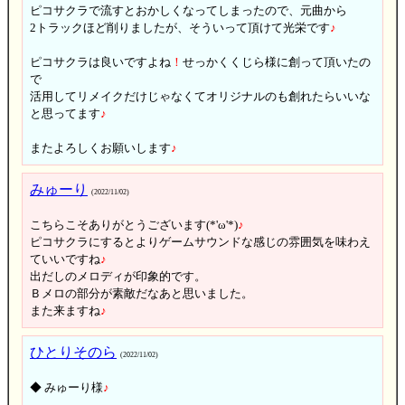
ピコサクラで流すとおかしくなってしまったので、元曲から
2トラックほど削りましたが、そういって頂けて光栄です
♪
ピコサクラは良いですよね
！
せっかくくじら様に創って頂いたの
で
活用してリメイクだけじゃなくてオリジナルのも創れたらいいな
と思ってます
♪
またよろしくお願いします
♪
みゅーり
(2022/11/02)
こちらこそありがとうございます(*'ω'*)
♪
ピコサクラにするとよりゲームサウンドな感じの雰囲気を味わえ
ていいですね
♪
出だしのメロディが印象的です。
Ｂメロの部分が素敵だなあと思いました。
また来ますね
♪
ひとりそのら
(2022/11/02)
◆ みゅーり様
♪