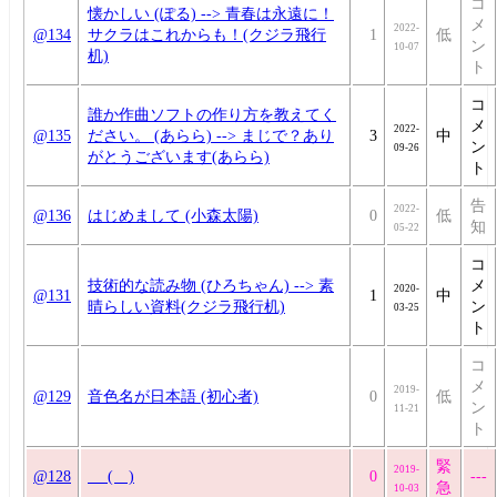
コ
懐かしい (ぽる) --> 青春は永遠に！
メ
2022-
@134
サクラはこれからも！(クジラ飛行
1
低
ン
10-07
机)
ト
コ
誰か作曲ソフトの作り方を教えてく
メ
2022-
@135
ださい。 (あらら) --> まじで？あり
3
中
ン
09-26
がとうございます(あらら)
ト
告
2022-
@136
はじめまして (小森太陽)
0
低
知
05-22
コ
技術的な読み物 (ひろちゃん) --> 素
メ
2020-
@131
1
中
晴らしい資料(クジラ飛行机)
ン
03-25
ト
コ
メ
2019-
@129
音色名が日本語 (初心者)
0
低
ン
11-21
ト
緊
2019-
@128
( )
0
---
急
10-03