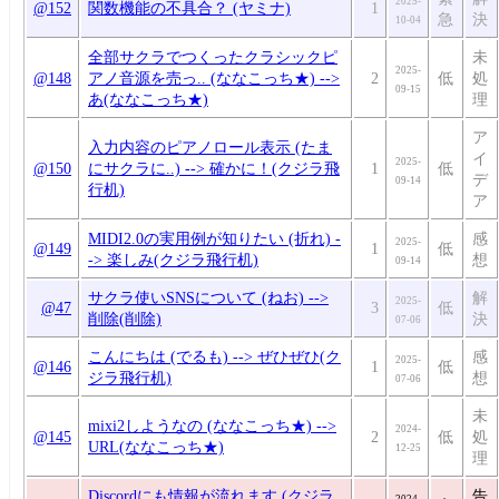
2025-
@152
関数機能の不具合？ (ヤミナ)
1
急
決
10-04
全部サクラでつくったクラシックピ
未
2025-
@148
アノ音源を売っ.. (ななこっち★) -->
2
低
処
09-15
あ(ななこっち★)
理
ア
入力内容のピアノロール表示 (たま
イ
2025-
@150
にサクラに..) --> 確かに！(クジラ飛
1
低
デ
09-14
行机)
ア
MIDI2.0の実用例が知りたい (折れ) -
感
2025-
@149
1
低
-> 楽しみ(クジラ飛行机)
想
09-14
サクラ使いSNSについて (ねお) -->
解
2025-
@47
3
低
削除(削除)
決
07-06
こんにちは (でるも) --> ぜひぜひ(ク
感
2025-
@146
1
低
ジラ飛行机)
想
07-06
未
mixi2しようなの (ななこっち★) -->
2024-
@145
2
低
処
URL(ななこっち★)
12-25
理
Discordにも情報が流れます (クジラ
告
2024-