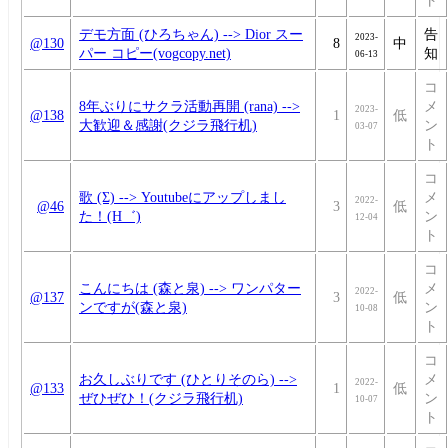
デモ方面 (ひろちゃん) --> Dior スー
告
2023-
@130
8
中
パー コピー(vogcopy.net)
知
06-13
コ
8年ぶりにサクラ活動再開 (rana) -->
メ
2023-
@138
1
低
大歓迎＆感謝(クジラ飛行机)
ン
03-07
ト
コ
歌 (Σ) --> Youtubeにアップしまし
メ
2022-
@46
3
低
た！(H゛)
ン
12-04
ト
コ
こんにちは (森と泉) --> ワンパター
メ
2022-
@137
3
低
ンですが(森と泉)
ン
10-08
ト
コ
お久しぶりです (ひとりそのら) -->
メ
2022-
@133
1
低
ぜひぜひ！(クジラ飛行机)
ン
10-07
ト