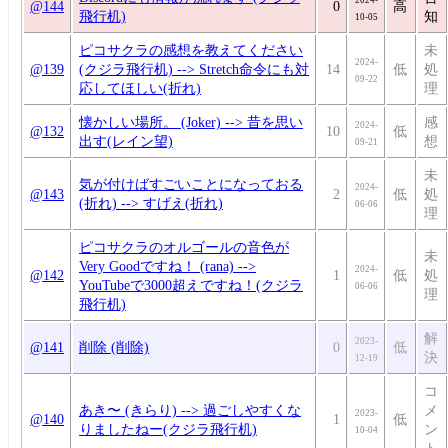
@144
0
高
飛行机)
知
10-05
ピコサクラの感想を教えてください
未
2024-
@139
(クジラ飛行机) --> Stretch命令にも対
14
低
処
09-22
応してほしい(折れ)
理
懐かしい場所。 (Joker) --> 昔を思い
感
2024-
@132
10
低
出す(レイン望)
想
09-21
未
気が付けばすごいことになっておる
2024-
@143
2
低
処
(折れ) --> すげえ(折れ)
06-06
理
ピコサクラのオルゴールの音色が
未
Very Goodですね！ (rana) -->
2024-
@142
1
低
処
YouTubeで3000超えですね！(クジラ
06-06
理
飛行机)
解
2023-
@141
削除 (削除)
0
低
決
12-19
コ
あき〜 (きらり) --> 過ごしやすくな
メ
2023-
@140
1
低
りましたねー(クジラ飛行机)
ン
10-04
ト