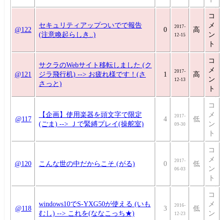
コ
セキュリティアップついでで報告
メ
2017-
@122
0
高
(注意喚起らしき..)
ン
12-15
ト
コ
サクラのWebサイト移転しました (ク
メ
2017-
@121
ジラ飛行机) --> お疲れ様です！(さ
1
高
ン
12-13
さっと)
ト
コ
【企画】使用楽器を頭文字で限定
メ
2017-
@117
4
低
(ごま) --> Ｊで緊縛プレイ(操舵室)
ン
09-30
ト
コ
メ
2017-
@120
こんな世の中だからこそ (がる)
0
低
ン
06-03
ト
コ
windows10でS-YXG50が使える (いも
メ
2016-
@118
3
低
むし) --> これを(ななこっち★)
ン
12-23