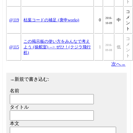
ト
コ
メ
2016-
@119
枯葉コードの補足 (庚申works)
0
中
ン
10-09
ト
コ
この掲示板の使い方をみんなで考え
メ
2016-
@115
よう (操舵室) --> ぜひ！(クジラ飛行
1
低
ン
09-08
机)
ト
次へ→
→
新規で書き込む:
名前
タイトル
本文