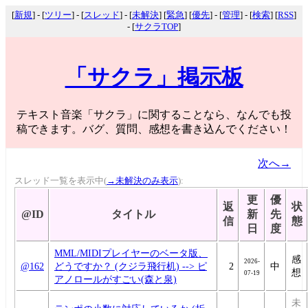
[
新規
] - [
ツリー
] - [
スレッド
] - [
未解決
] [
緊急
] [
優先
] - [
管理
] - [
検索
] [
RSS
]
- [
サクラTOP
]
「サクラ」掲示板
テキスト音楽「サクラ」に関することなら、なんでも投
稿できます。バグ、質問、感想を書き込んでください！
次へ→
スレッド一覧を表示中(
→未解決のみ表示
):
更
優
返
状
@ID
タイトル
新
先
信
態
日
度
MML/MIDIプレイヤーのベータ版、
感
2026-
@162
どうですか？ (クジラ飛行机) --> ピ
2
中
想
07-19
アノロールがすごい(森と泉)
未