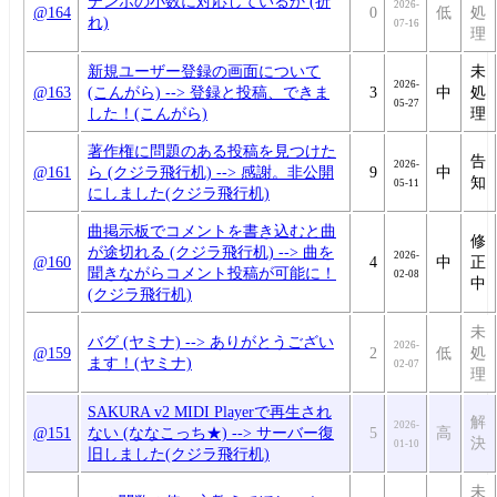
テンポの小数に対応しているか (折
2026-
@164
0
低
処
れ)
07-16
理
新規ユーザー登録の画面について
未
2026-
@163
(こんがら) --> 登録と投稿、できま
3
中
処
05-27
した！(こんがら)
理
著作権に問題のある投稿を見つけた
告
2026-
@161
ら (クジラ飛行机) --> 感謝。非公開
9
中
知
05-11
にしました(クジラ飛行机)
曲掲示板でコメントを書き込むと曲
修
が途切れる (クジラ飛行机) --> 曲を
2026-
@160
4
中
正
聞きながらコメント投稿が可能に！
02-08
中
(クジラ飛行机)
未
バグ (ヤミナ) --> ありがとうござい
2026-
@159
2
低
処
ます！(ヤミナ)
02-07
理
SAKURA v2 MIDI Playerで再生され
解
2026-
@151
ない (ななこっち★) --> サーバー復
5
高
決
01-10
旧しました(クジラ飛行机)
未