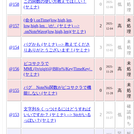
この関数の使い方教えてほしい！
2025-
@158
0
低
処
(ヤミナ)
12-06
理
(命令).onTime(low,high,len,
未
2025-
@157
low,high,len...)が.. (ヤミナ) -->
2
高
処
12-04
.onNoteWave(low,high,len)(ヤミナ)
理
未
バグかも (ヤミナ) --> 教えてくださ
2025-
@154
3
低
処
りありがとうございます！(ヤミナ)
12-02
理
未
ピコサクラで
2025-
@156
MML(l|v|o|q|t|@|BR|p%|Key|TimeKey|..
0
高
処
11-29
(ヤミナ)
理
未
バグ NoteNo関数がピコサクラで機
2025-
@155
0
高
処
能しない (ヤミナ)
11-28
理
確
文字列をくっつけるにはどうすれば
認
2025-
@153
いいですか？ (ヤミナ) --> Strがいる
2
低
待
11-27
っぽい？(ヤミナ)
ち
緊
解