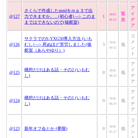
ア
さくらで作成したmmlをｍｐ３で出
緊
イ
2019-
@127
力できますか。.. (初心者) --> このま
1
急
デ
05-12
まではできないので(操舵室)
ア
コ
サクラでのS-YXG50導入方法 (いも
メ
2019-
@126
むし) --> 死ぬほど苦労しました(操
3
低
ン
04-12
舵室（あらやゆり）)
ト
ア
構想だけはある話・その2 (いもむ
イ
2018-
@125
0
低
し)
デ
06-24
ア
ア
構想だけはある話・その1 (いもむ
イ
2018-
@124
0
低
し)
デ
06-24
ア
コ
メ
2018-
@123
新年オフ会とか (夢限)
0
低
ン
01-17
ト