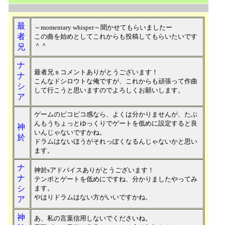
最
～momentary whisper～聞かせてもらいましたー
者
この曲を始めとしてこれからも投稿してもらいたいです
＾＾
兄
ナ
最者兄ｓコメントありがとうございます！
ナ
こんなドシロウトな俺ですが、これからも頑張って作曲
シ
して行こうと思いますのでよろしくお願いします。
ア
ゲームのピコピコ感なら、よくは分かりませんが、たぶ
んもうちょっとゆっくりでゲートを低めに設定すると良
神
いんじゃないですかね。
於
ドラムはないほうがそれっぽくなるんじゃないかと思い
ます。
ナ
神於sアドバイスありがとうございます！
ナ
テンポとゲートを低めにですね、分かりましたやってみ
シ
ます。
やはりドラムはない方がいいですかね。
ア
神
あ、私の言葉信用しないでくださいね。