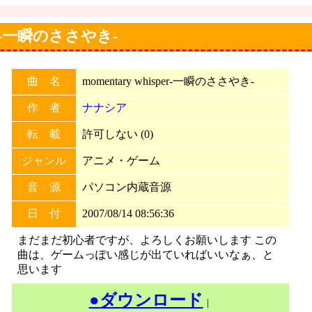
sper-一瞬のささやき-
曲 名
momentary whisper-一瞬のささやき-
作 者
ナナシア
転 載
許可しない (0)
ジャンル
アニメ・ゲーム
音 源
パソコン内蔵音源
日 付
2007/08/14 08:56:36
まだまだ初心者ですが、よろしくお願いします この
曲は、ゲームっぽい感じが出ていればいいなぁ、と
思います
●ダウンロード
｜