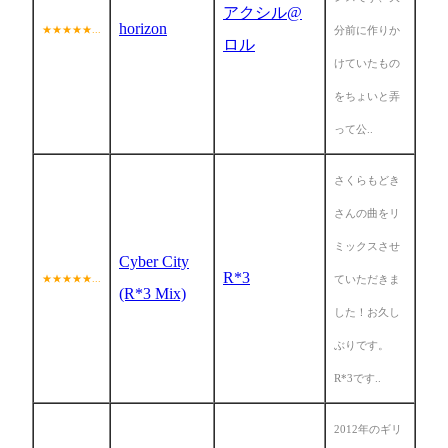
アクシル@
horizon
★★★★★...
分前に作りか
ロル
けていたもの
をちょいと弄
って公..
さくらもどき
さんの曲をリ
ミックスさせ
Cyber City
R*3
★★★★★...
ていただきま
(R*3 Mix)
した！お久し
ぶりです。
R*3です..
2012年のギリ