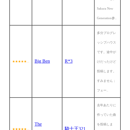
Sakura New
Generation参..
多分プログレ
ッシブハウス
です。途中が
Big Ben
R*3
★★★★★...
けだったけど
投稿します。
すみません；
フェー..
去年あたりに
作っていた曲
The
を投稿しま
騎士王321
★★★★★...