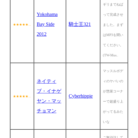
ギリまでねば
Yokohama
って完成させ
Bay Side
騎士王321
★★★★★...
ました。まず
2012
はMP3を聞い
てください。
(TW-Mus..
マッスルボデ
ネイティ
ィのヤバいの
ブ・イナゲ
が惣菜コーナ
Cyberhippie
★★★★★...
ヤン・マッ
ーで超盛り上
チョマン
がってるみた
いな
ご無沙汰して