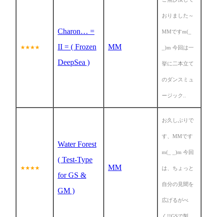
おりました～
Charon… =
MMですm(_
II = ( Frozen
MM
★★★★
_)m 今回は一
DeepSea )
挙に二本立て
のダンスミュ
ージック..
お久しぶりで
す、MMです
Water Forest
m(_ _)m 今回
( Test-Type
MM
★★★★
は、ちょっと
for GS &
自分の見聞を
GM )
広げるがべ
く!!GSで製..