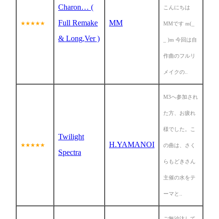
Charon… (
こんにちは
Full Remake
MM
★★★★★
MMです m(_
& Long,Ver )
_ )m 今回は自
作曲のフルリ
メイクの..
M3へ参加され
た方、お疲れ
様でした。こ
Twilight
H.YAMANOI
★★★★★
の曲は、さく
Spectra
らもどきさん
主催の水をテ
ーマと..
ご無沙汰して