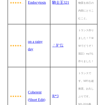
Endocytosis
騎士王321
★★★★★...
物質を自己の
内部にとりこ
むこと。
トランス作り
ました！ＴＷ
on a rainy
∴㌢㍍
★★★★★...
Ｍでどうぞ！
day
追記）mp3も
作りました！
トランスで
す。MP3を超
推奨。お久し
Coherent
R*3
★★★★★...
ぶりです。
(Short Edit)
M3-2016春、