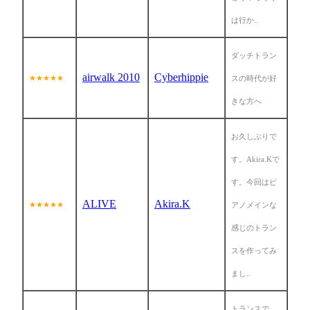
は行か..
ダッチトラン
airwalk 2010
Cyberhippie
★★★★★
スの時代が好
きな方へ
お久しぶりで
す。Akira.Kで
す。今回はピ
ALIVE
Akira.K
★★★★★
アノメインな
感じのトラン
スを作ってみ
まし..
トランスで