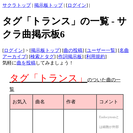
サクラトップ
|
掲示板トップ
| [
ログイン
] |
タグ「トランス」の一覧 - サ
クラ曲掲示板6
[
ログイン
] > [
掲示板トップ
] [
曲の投稿
] [
ユーザー一覧
] [
名曲
アーカイブ
] [
検索とタグ
] [
作詞掲示板
] [
利用規約
]
気軽に
曲を投稿
してみましょう！
タグ「トランス」
のついた曲の一
覧
お気入
曲名
作者
コメント
Endocytosisと
は細胞が外部