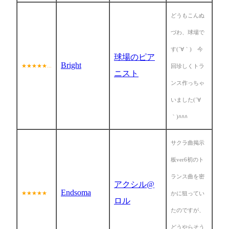
どうもこんぬ
づわ、球場で
す(´∀｀) 今
球場のピア
Bright
★★★★★...
回珍しくトラ
ニスト
ンス作っちゃ
いました(´∀
｀)ﾊﾊﾊ
サクラ曲掲示
板ver6初のト
ランス曲を密
アクシル@
Endsoma
★★★★★
かに狙ってい
ロル
たのですが、
どうやらそう