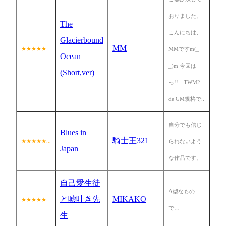
おりました、
The
こんにちは、
Glacierbound
MM
★★★★★...
MMですm(_
Ocean
_)m 今回は
(Short,ver)
っ!! TWM2
de GM規格で..
自分でも信じ
Blues in
騎士王321
★★★★★...
られないよう
Japan
な作品です。
自己愛生徒
A型なもの
と嘘吐き先
MIKAKO
★★★★★...
で…
生