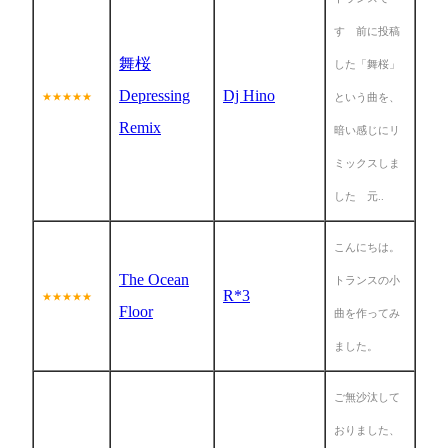
す 前に投稿
舞桜
した「舞桜」
Depressing
Dj Hino
★★★★★
という曲を、
Remix
暗い感じにリ
ミックスしま
した 元..
こんにちは。
The Ocean
トランスの小
R*3
★★★★★
Floor
曲を作ってみ
ました。
ご無沙汰して
おりました、