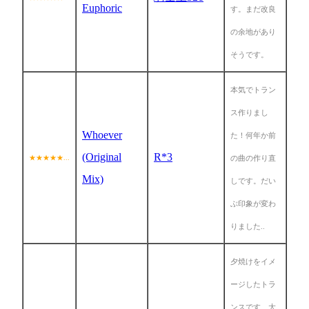
Euphoric
す。まだ改良
の余地があり
そうです。
本気でトラン
ス作りまし
Whoever
た！何年か前
(Original
R*3
★★★★★...
の曲の作り直
Mix)
しです。だい
ぶ印象が変わ
りました..
夕焼けをイメ
ージしたトラ
ンスです、大