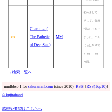
初めまして、
そして、御無
Charon… (
沙汰しており
The Pathetic
MM
★★
ました、こん
of DeepSea )
にちはＭＭで
す m(_ _ )m
今回..
→検索一覧へ
mmlbbs6.1 for
sakuramml.com
(since 2010) [
RSS
] [
RSS(Top10)
]
© kujirahand
感想や要望はこちらへ