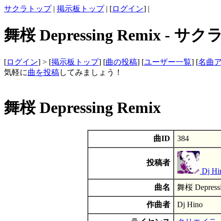
サクラトップ
|
掲示板トップ
| [
ログイン
] |
舞桜 Depressing Remix - 
[
ログイン
] > [
掲示板トップ
] [
曲の投稿
] [
ユーザー一覧
] [
名曲
気軽に
曲を投稿
してみましょう！
舞桜 Depressing Remix
曲ID
384
投稿者
Dj Hi
曲名
舞桜 Depressi
作曲者
Dj Hino