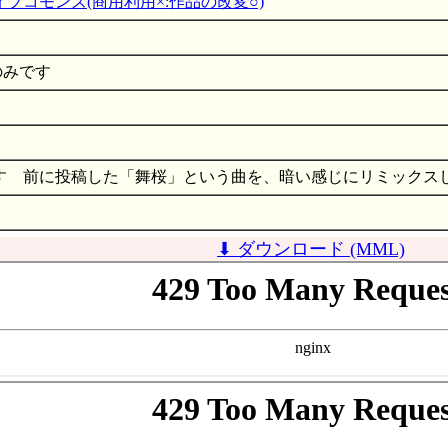
ブコモンズ(商用利用×:作品の改変○)
2のみです
す 前に投稿した「舞桜」という曲を、暗い感じにリミックス
⬇ ダウンロード (MML)