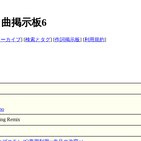
サクラ曲掲示板6
アーカイブ
] [
検索とタグ
] [
作詞掲示板
] [
利用規約
]
no
ng Remix