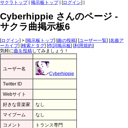
サクラトップ
|
掲示板トップ
| [
ログイン
] |
Cyberhippie さんのページ -
サクラ曲掲示板6
[
ログイン
] > [
掲示板トップ
] [
曲の投稿
] [
ユーザー一覧
] [
名曲ア
ーカイブ
] [
検索とタグ
] [
作詞掲示板
] [
利用規約
]
気軽に
曲を投稿
してみましょう！
ユーザー名
Cyberhippie
Twitter ID
Webサイト
好きな音楽家
なし
マイブーム
なし
コメント
トランス専門