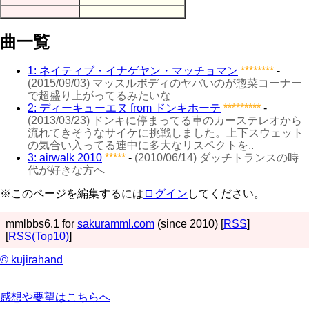
曲一覧
1: ネイティブ・イナゲヤン・マッチョマン
********
-
(2015/09/03) マッスルボディのヤバいのが惣菜コーナー
で超盛り上がってるみたいな
2: ディーキューエヌ from ドンキホーテ
*********
-
(2013/03/23) ドンキに停まってる車のカーステレオから
流れてきそうなサイケに挑戦しました。上下スウェット
の気合い入ってる連中に多大なリスペクトを..
3: airwalk 2010
*****
-
(2010/06/14) ダッチトランスの時
代が好きな方へ
※このページを編集するには
ログイン
してください。
mmlbbs6.1 for
sakuramml.com
(since 2010) [
RSS
]
[
RSS(Top10)
]
© kujirahand
感想や要望はこちらへ