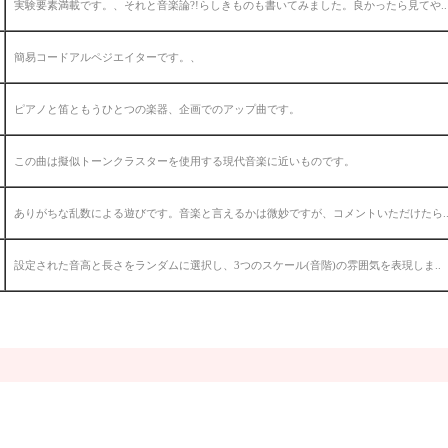
実験要素満載です。、それと音楽論?!らしきものも書いてみました。良かったら見てや..
簡易コードアルペジエイターです。、
ピアノと笛ともうひとつの楽器、企画でのアップ曲です。
この曲は擬似トーンクラスターを使用する現代音楽に近いものです。
ありがちな乱数による遊びです。音楽と言えるかは微妙ですが、コメントいただけたら.
設定された音高と長さをランダムに選択し、3つのスケール(音階)の雰囲気を表現しま..