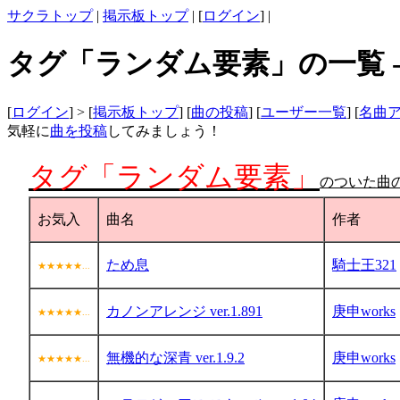
サクラトップ
|
掲示板トップ
| [
ログイン
] |
タグ「ランダム要素」の一覧 -
[
ログイン
] > [
掲示板トップ
] [
曲の投稿
] [
ユーザー一覧
] [
名曲
気軽に
曲を投稿
してみましょう！
タグ「ランダム要素」
のついた曲
お気入
曲名
作者
ため息
騎士王321
★★★★★...
カノンアレンジ ver.1.891
庚申works
★★★★★...
無機的な深青 ver.1.9.2
庚申works
★★★★★...