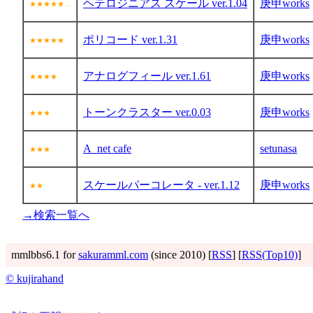
ヘテロジニアス スケール ver.1.04
庚申works
★★★★★...
ポリコード ver.1.31
庚申works
★★★★★
アナログフィール ver.1.61
庚申works
★★★★
トーンクラスター ver.0.03
庚申works
★★★
A_net cafe
setunasa
★★★
スケールパーコレータ - ver.1.12
庚申works
★★
→検索一覧へ
mmlbbs6.1 for
sakuramml.com
(since 2010) [
RSS
] [
RSS(Top10)
]
© kujirahand