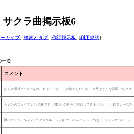
 サクラ曲掲示板6
アーカイブ
] [
検索とタグ
] [
作詞掲示板
] [
利用規約
]
の一覧
コメント
なんか最近MSGSであれこれやってたころが懐かしいです。今回はどんな音源でもクリア.
カノンのロックアレンジ曲です、OD Gt.の音色に挑戦してみました。、ソロフレーズを.
謎のサイン、SysEx$[エクスクルーシブ]についてのコメントつき, チャンスオペレーシ..