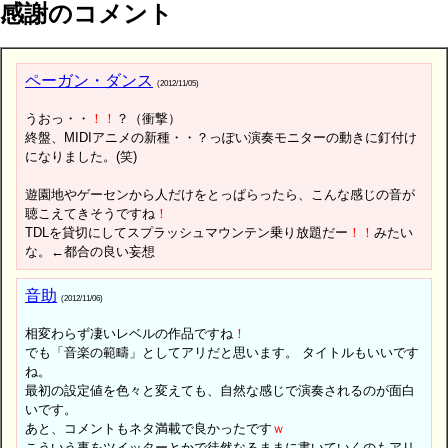
感謝のコメント
ペーガン・ダンス
(2012/11/05)
うおっ・・
！
！
？（衝撃）
終盤、MIDIアニメの新種・・？っぽい演奏モニターの動きに釘付け
になりました。(笑)
遊園地やゲーセンから人だけをとっぱらったら、こんな感じの音が
聴こえてきそうですね
！
TDLを貸切にしてスプラッシュマウンテン乗り放題だー
！
！
みたい
な。←都合の良い妄想
音助
(2012/11/06)
相変わらず凄いレベルの作品ですね
！
でも「音楽の範疇」としてアリだと思います。 タイトルもいいです
ね。
最初の設定値を色々と変えても、自然な感じで演奏されるのが面白
いです。
あと、コメントもネタ満載で良かったです
ｗ
こういう事をツイッターとかで徒然なるままに書いていくのもアリ