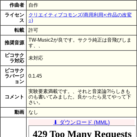
作曲者
自作
ライセン
クリエイティブコモンズ(商用利用×:作品の改変
ス
○)
転載
許可
TW-Music2が良です。サクラ純正は音飛びしま
推奨音源
す、、
ピコサク
未対応
ラ対応
ピコサク
ラバージ
0.1.45
ョン
実験要素満載です。、それと音楽論?!らしきも
コメント
のも書いてみました。良かったら見てやって下
さい。
動画
なし
⬇ ダウンロード (MML)