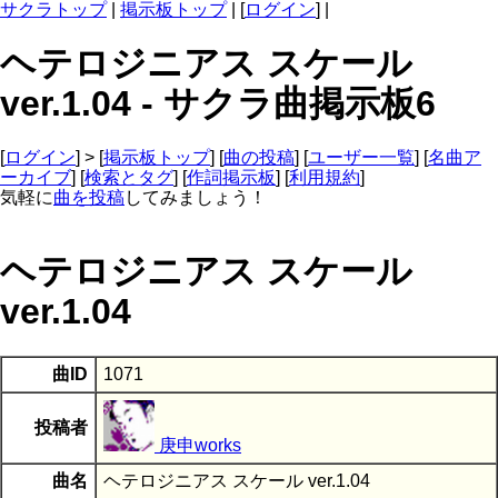
サクラトップ
|
掲示板トップ
| [
ログイン
] |
ヘテロジニアス スケール
ver.1.04 - サクラ曲掲示板6
[
ログイン
] > [
掲示板トップ
] [
曲の投稿
] [
ユーザー一覧
] [
名曲ア
ーカイブ
] [
検索とタグ
] [
作詞掲示板
] [
利用規約
]
気軽に
曲を投稿
してみましょう！
ヘテロジニアス スケール
ver.1.04
曲ID
1071
投稿者
庚申works
曲名
ヘテロジニアス スケール ver.1.04