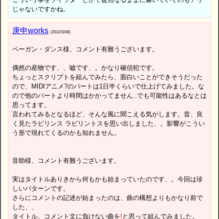
じゃないですかね。
庚申works
(2012/11/08)
ペーガン・ダンス様、コメント有難うございます。
偶然の産物です、、嘘です、。かなり確信犯です。
ちょっとスクリプトを組んでみたら、面白いことができそうだった
ので、MIDIアニメ?のパートは1日半くらいで仕上げてみました。な
ので他のパートより時間はかかってません..でも可能性はあるなとは
思ってます。
言われてみるとなるほど、そんな風に聞こえる気がします。昔、良
く見たラビリンス ラビリントスを思い出しました、。影響がこうい
う形で現れてくるのかも知れません。
音助様、コメント有難うございます。
実はタイトルありきから何もかも始まっていたのです、。今回は珍
しいパターンです。
さらにコメントの記述が始まったのは、曲の構想よりもかなり前で
した、、
タイトル、コメント文に負けない曲を
!
と思って組んでみました。