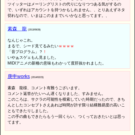
ツイッターはメーリングリストの代りになりつつある気がするの
で、いずれはアカウントを持つかもしれません、、とりあえずネタ
切れなので、いまはこのままでいいかなと思ってます。、
素森 龍
(2013/09/28)
なんじゃこれ。
まるで、シード見てるみたい
ｗ
ｗ
ｗ
ｗ
「音プログラム」？
！
いやぁスゲェもん見ました。
MIDIアニメの新種の意味もわかって度肝抜かれました。
庚申works
(2014/02/23)
素森 龍様、コメント有難うございます。
コメント返答がたいへん遅くなりました、すみません。
このころは、サクラの可能性を模索していた時期だったので、きち
んとしたコンセプトさえあれば時間が許す限り結構難易度の高いこ
ともできたりしました。
この手の曲もできたらもう一回くらい、つくっておきたいとは思っ
てます。