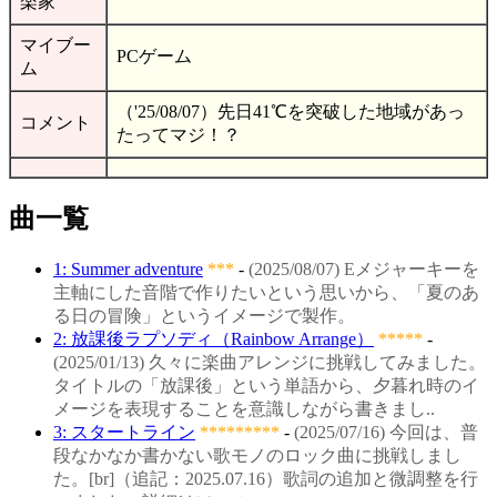
楽家
マイブー
PCゲーム
ム
（'25/08/07）先日41℃を突破した地域があっ
コメント
たってマジ！？
曲一覧
1: Summer adventure
***
-
(2025/08/07) Eメジャーキーを
主軸にした音階で作りたいという思いから、「夏のあ
る日の冒険」というイメージで製作。
2: 放課後ラプソディ（Rainbow Arrange）
*****
-
(2025/01/13) 久々に楽曲アレンジに挑戦してみました。
タイトルの「放課後」という単語から、夕暮れ時のイ
メージを表現することを意識しながら書きまし..
3: スタートライン
*********
-
(2025/07/16) 今回は、普
段なかなか書かない歌モノのロック曲に挑戦しまし
た。[br]（追記：2025.07.16）歌詞の追加と微調整を行