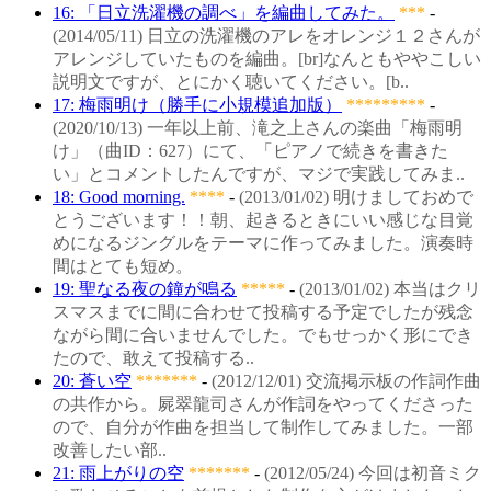
16: 「日立洗濯機の調べ」を編曲してみた。
***
-
(2014/05/11) 日立の洗濯機のアレをオレンジ１２さんが
アレンジしていたものを編曲。[br]なんともややこしい
説明文ですが、とにかく聴いてください。[b..
17: 梅雨明け（勝手に小規模追加版）
*********
-
(2020/10/13) 一年以上前、滝之上さんの楽曲「梅雨明
け」（曲ID：627）にて、「ピアノで続きを書きた
い」とコメントしたんですが、マジで実践してみま..
18: Good morning.
****
-
(2013/01/02) 明けましておめで
とうございます！！朝、起きるときにいい感じな目覚
めになるジングルをテーマに作ってみました。演奏時
間はとても短め。
19: 聖なる夜の鐘が鳴る
*****
-
(2013/01/02) 本当はクリ
スマスまでに間に合わせて投稿する予定でしたが残念
ながら間に合いませんでした。でもせっかく形にでき
たので、敢えて投稿する..
20: 蒼い空
*******
-
(2012/12/01) 交流掲示板の作詞作曲
の共作から。屍翠龍司さんが作詞をやってくださった
ので、自分が作曲を担当して制作してみました。一部
改善したい部..
21: 雨上がりの空
*******
-
(2012/05/24) 今回は初音ミク