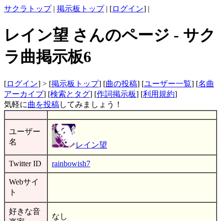
サクラトップ
|
掲示板トップ
| [
ログイン
] |
レイン望 さんのページ - サク
ラ曲掲示板6
[
ログイン
] > [
掲示板トップ
] [
曲の投稿
] [
ユーザー一覧
] [
名曲
アーカイブ
] [
検索とタグ
] [
作詞掲示板
] [
利用規約
]
気軽に
曲を投稿
してみましょう！
ユーザー
名
レイン望
Twitter ID
rainbowish7
Webサイ
ト
好きな音
なし