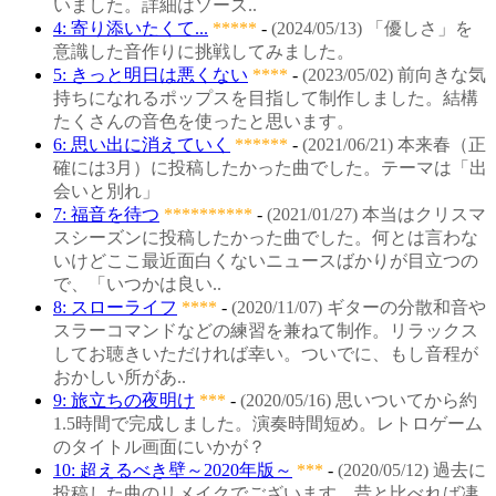
いました。詳細はソース..
4: 寄り添いたくて...
*****
-
(2024/05/13) 「優しさ」を
意識した音作りに挑戦してみました。
5: きっと明日は悪くない
****
-
(2023/05/02) 前向きな気
持ちになれるポップスを目指して制作しました。結構
たくさんの音色を使ったと思います。
6: 思い出に消えていく
******
-
(2021/06/21) 本来春（正
確には3月）に投稿したかった曲でした。テーマは「出
会いと別れ」
7: 福音を待つ
**********
-
(2021/01/27) 本当はクリスマ
スシーズンに投稿したかった曲でした。何とは言わな
いけどここ最近面白くないニュースばかりが目立つの
で、「いつかは良い..
8: スローライフ
****
-
(2020/11/07) ギターの分散和音や
スラーコマンドなどの練習を兼ねて制作。リラックス
してお聴きいただければ幸い。ついでに、もし音程が
おかしい所があ..
9: 旅立ちの夜明け
***
-
(2020/05/16) 思いついてから約
1.5時間で完成しました。演奏時間短め。レトロゲーム
のタイトル画面にいかが？
10: 超えるべき壁～2020年版～
***
-
(2020/05/12) 過去に
投稿した曲のリメイクでございます。昔と比べれば凄