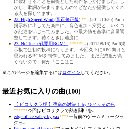
に歌わせることを前提とした制作を心がけました。し
かし、歌詞が決まりませんのでどなたか提供してくれ
る人を探してます。..
22: High Speed Wind (音質修正版)
**
-
(2011/10/26) Part5
掲示板に出してた楽曲に、音色追加・変更と、いくつ
か記述をいじってみました。※最大値を基準に音量調
整してます。聴くときは適度に..
23: NoTitle（戦闘用BGM）
******
-
(2011/08/16) Part6掲
示板では初の投稿になります。 今回久々にRPG向けと
思われるBGMを制作してみました。 まだ完成度が高
くないので、何か「ここはこ..
※このページを編集するには
ログイン
してください。
最近お気に入りの曲(100)
【 ピコサクラ版 】宿命の対決！
by ひとりそのら
******
今回はピコサクラで熱き闘いを..
edge of ice valley
by yax
****
一昔前のゲームミュージッ
クっ..
fate on around
by yax
*
フェードインしてくるイントロ..