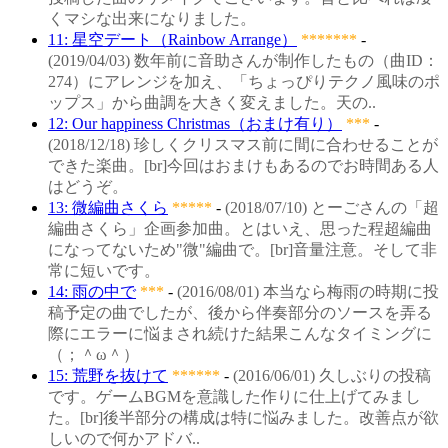
くマシな出来になりました。
11: 星空デート（Rainbow Arrange）
*******
-
(2019/04/03) 数年前に音助さんが制作したもの（曲ID：
274）にアレンジを加え、「ちょっぴりテクノ風味のポ
ップス」から曲調を大きく変えました。天の..
12: Our happiness Christmas（おまけ有り）
***
-
(2018/12/18) 珍しくクリスマス前に間に合わせることが
できた楽曲。[br]今回はおまけもあるのでお時間ある人
はどうぞ。
13: 微編曲さくら
*****
-
(2018/07/10) とーごさんの「超
編曲さくら」企画参加曲。とはいえ、思った程超編曲
になってないため"微"編曲で。[br]音量注意。そして非
常に短いです。
14: 雨の中で
***
-
(2016/08/01) 本当なら梅雨の時期に投
稿予定の曲でしたが、後から伴奏部分のソースを弄る
際にエラーに悩まされ続けた結果こんなタイミングに
（；＾ω＾）
15: 荒野を抜けて
******
-
(2016/06/01) 久しぶりの投稿
です。ゲームBGMを意識した作りに仕上げてみまし
た。[br]後半部分の構成は特に悩みました。改善点が欲
しいので何かアドバ..