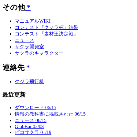
その他
*
マニュアルWIKI
コンテスト『クジラ杯』結果
コンテスト『素材王決定戦』
ニュース
サクラ開発室
サクラのキャラクター
連絡先
*
クジラ飛行机
最近更新
ダウンロード
06/15
情報の教科書に掲載された
06/15
ニュース
06/15
GlobBar
02/08
ピコサクラ
01/19