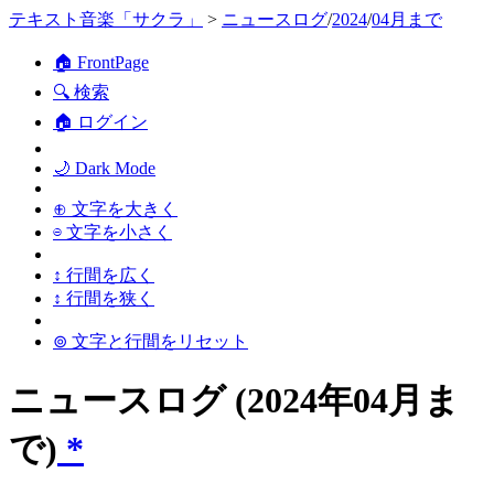
テキスト音楽「サクラ」
>
ニュースログ
/
2024
/
04月まで
🏠 FrontPage
🔍 検索
🏠 ログイン
🌙 Dark Mode
⊕ 文字を大きく
⊖ 文字を小さく
↕ 行間を広く
↕ 行間を狭く
⊚ 文字と行間をリセット
ニュースログ (2024年04月ま
で)
*