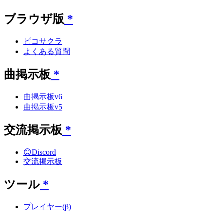
ブラウザ版
*
ピコサクラ
よくある質問
曲掲示板
*
曲掲示板v6
曲掲示板v5
交流掲示板
*
😊Discord
交流掲示板
ツール
*
プレイヤー(β)