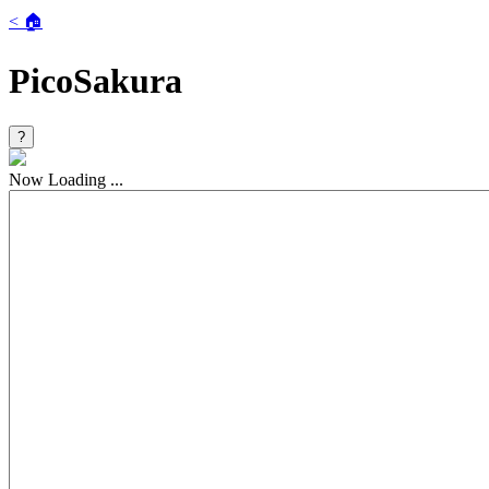
< 🏠
PicoSakura
?
Now Loading ...