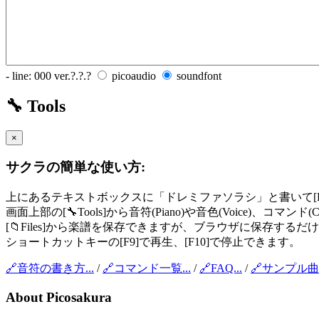
-
line: 000
ver.?.?.?
picoaudio
soundfont
🔧 Tools
×
サクラの簡単な使い方:
上にあるテキストボックスに「ドレミファソラシ」と書いて[P
画面上部の[🔧Tools]から音符(Piano)や音色(Voice)、コマン
[📁Files]から楽譜を保存できますが、ブラウザに保存する
ショートカットキーの[F9]で再生、[F10]で停止できます。
🔗音符の書き方...
/
🔗コマンド一覧...
/
🔗FAQ...
/
🔗サンプル曲一
About Picosakura