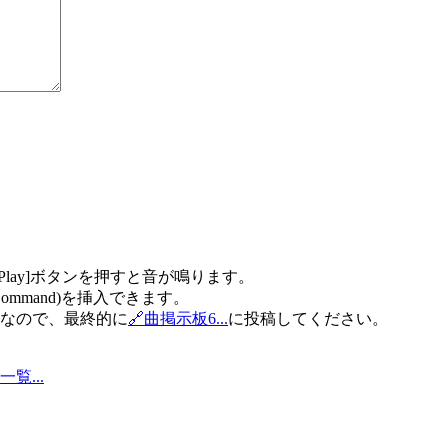
lay]ボタンを押すと音が鳴ります。
ド(Command)を挿入できます。
だけなので、最終的に
🔗曲掲示板6...
に投稿してください。
覧...