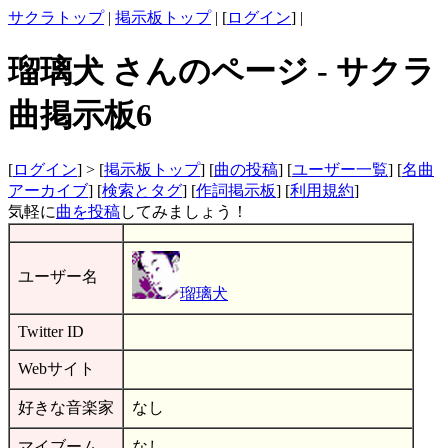
サクラトップ
|
掲示板トップ
| [
ログイン
] |
瑠璃犬 さんのページ - サクラ
曲掲示板6
[
ログイン
] > [
掲示板トップ
] [
曲の投稿
] [
ユーザー一覧
] [
名曲
アーカイブ
] [
検索とタグ
] [
作詞掲示板
] [
利用規約
]
気軽に
曲を投稿
してみましょう！
ユーザー名
瑠璃犬
Twitter ID
Webサイト
好きな音楽家
なし
マイブーム
なし