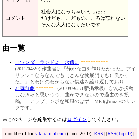
社会人になっちゃいました☆
コメント
だけども、こどものこころは忘れない
そんな大人になりたいです
曲一覧
1: ワンダーランドよ，永遠に
***********
-
(2011/04/20) 作曲者は「静かな曲を作りたかった。アイ
リッシュならなんでも（どんな糞展開でも）良かっ
た。」とわけのわからない供述を繰り返しており..
2: 舞闘劇
*******
-
(2010/09/25) 新掲示板になんか投稿
しなきゃと思いつつ、曲ができないので過去のを投
稿。 アップテンポな和風のはず MP3はmuzieのリン
クです。
※このページを編集するには
ログイン
してください。
mmlbbs6.1 for
sakuramml.com
(since 2010) [
RSS
] [
RSS(Top10)
]