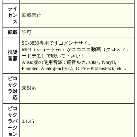
ライ
セン
転載禁止
ス
転載
許可
SC-8850専用ですゴメンナサイ。
MP3（ショートver）かニコニコ動画（クロスフェ
推奨
ードデモ）で聴いて下さい！
音源
Ausio版の使用音源 : 巡音ルカ, z3ta+, IvoryII,
Pianoteq, AnalogFactry2.5, D-Pro+ProteusPack, etc...
ピコ
サク
未対応
ラ対
応
ピコ
サク
ラバ
0.1.45
ージ
ョン