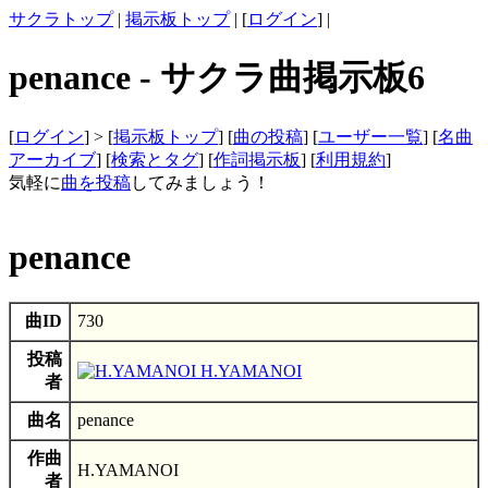
サクラトップ
|
掲示板トップ
| [
ログイン
] |
penance - サクラ曲掲示板6
[
ログイン
] > [
掲示板トップ
] [
曲の投稿
] [
ユーザー一覧
] [
名曲
アーカイブ
] [
検索とタグ
] [
作詞掲示板
] [
利用規約
]
気軽に
曲を投稿
してみましょう！
penance
曲ID
730
投稿
H.YAMANOI
者
曲名
penance
作曲
H.YAMANOI
者