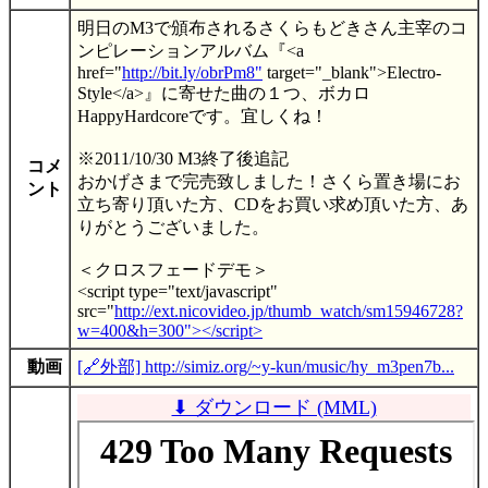
明日のM3で頒布されるさくらもどきさん主宰のコ
ンピレーションアルバム『<a
href="
http://bit.ly/obrPm8"
target="_blank">Electro-
Style</a>』に寄せた曲の１つ、ボカロ
HappyHardcoreです。宜しくね！
※2011/10/30 M3終了後追記
コメ
おかげさまで完売致しました！さくら置き場にお
ント
立ち寄り頂いた方、CDをお買い求め頂いた方、あ
りがとうございました。
＜クロスフェードデモ＞
<script type="text/javascript"
src="
http://ext.nicovideo.jp/thumb_watch/sm15946728?
w=400&h=300"></script>
動画
[🔗外部] http://simiz.org/~y-kun/music/hy_m3pen7b...
⬇ ダウンロード (MML)