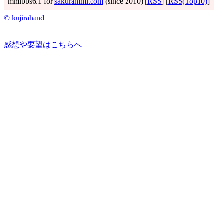
mmlbbs6.1 for
sakuramml.com
(since 2010) [
RSS
] [
RSS(Top10)
]
© kujirahand
感想や要望はこちらへ