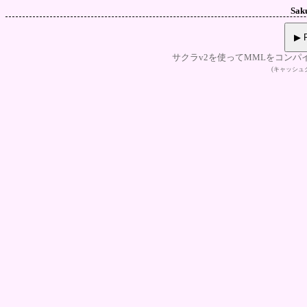
Sak
▶ P
サクラv2を使ってMMLをコンパ
(キャッシ