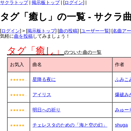
サクラトップ
|
掲示板トップ
| [
ログイン
] |
タグ「癒し」の一覧 - サクラ
[
ログイン
] > [
掲示板トップ
] [
曲の投稿
] [
ユーザー一覧
] [
名曲ア
気軽に
曲を投稿
してみましょう！
タグ「癒し」
のついた曲の一覧
お気入
曲名
作者
星降る夜に
ふみこ
★★★★★...
アイリス
爆破み
★★★★★...
明日への祈り
みゅー
★★★★★...
チェレスタのための「海と空の幻」
shuga
★★★★★