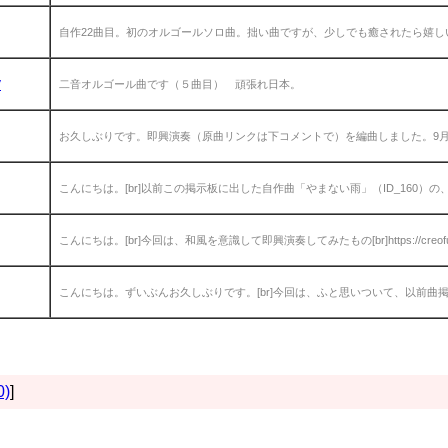
自作22曲目。初のオルゴールソロ曲。拙い曲ですが、少しでも癒されたら嬉しい
y
二音オルゴール曲です（５曲目） 頑張れ日本。
お久しぶりです。即興演奏（原曲リンクは下コメントで）を編曲しました。9月に
こんにちは。[br]以前この掲示板に出した自作曲「やまない雨」（ID_160）の、
こんにちは。[br]今回は、和風を意識して即興演奏してみたもの[br]https://creofug
こんにちは。ずいぶんお久しぶりです。[br]今回は、ふと思いついて、以前曲掲
0)
]