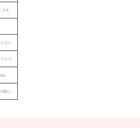
です。..
入り..
オルゴ..
a..
示板に..