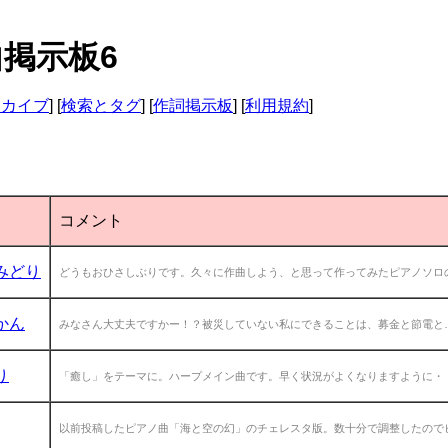
曲掲示板6
ーカイブ
] [
検索とタグ
] [
作詞掲示板
] [
利用規約
]
コメント
みどり
どうもおひさしぶりです。久々に作曲しよう、と思って作ってみたピアノソロの
かん
みなさん大丈夫ですかー！？被災していない私にできることは、募金と節電と…
り
「癒し」をテーマに。ハープメイン曲です。早く状況がよくなりますように・
以前投稿したピアノ曲「海と空の幻」のチェレスタ版。数十分で調整したのでピ