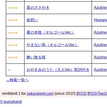
星のささやき
Azuline
★★★★
命想い
Homar
★★★★
夏の木陰（オルゴールVer.）
Azuline
★★★★
やまない雨（オルゴールVer.）
Azuline
★★★★
舞い散る桜
Azuline
★★★★
おやすみのうた（大人Ver）歌詞付き
Azuline
★
→検索一覧へ
mmlbbs6.1 for
sakuramml.com
(since 2010) [
RSS
] [
RSS(Top1
© kujirahand