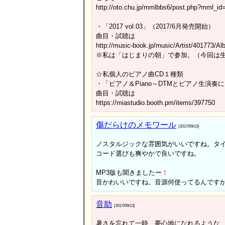
http://oto.chu.jp/mmlbbs6/post.php?mml_id
・「2017 vol.03」（2017/6月発売開始）
曲目・試聴は
http://music-book.jp/music/Artist/401773/A
※私は「はじまりの朝」で参加。（今回は
☆私個人のピアノ曲CD１種類
・「ピアノ＆Piano～DTMとピアノ生演奏によ
曲目・試聴は
https://miastudio.booth.pm/items/397750
傷だらけのメモワール
(2017/09/13)
ノスタルジックな雰囲気がいいですね。タ
コード選びも爽やかで良いですね。
MP3版も聞きましたー
！
音かわいいですね。音源何使ってるんです
音助
(2017/09/13)
暑さを忘れて一時、夢心地になれるような