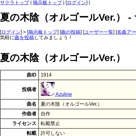
サクラトップ
|
掲示板トップ
| [
ログイン
] |
夏の木陰（オルゴールVer.） 
[
ログイン
] > [
掲示板トップ
] [
曲の投稿
] [
ユーザー一覧
] [
名曲ア
気軽に
曲を投稿
してみましょう！
夏の木陰（オルゴールVer.）
曲ID
1914
投稿者
Azuline
曲名
夏の木陰（オルゴールVer.）
作曲者
自作
ライセンス
転載禁止
転載
許可しない