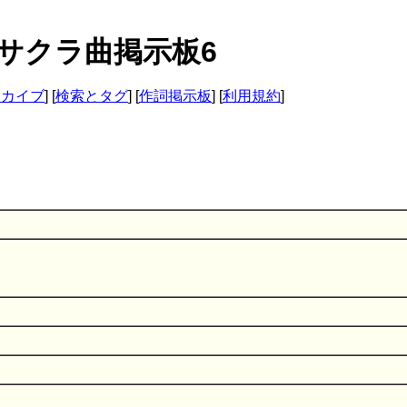
- サクラ曲掲示板6
ーカイブ
] [
検索とタグ
] [
作詞掲示板
] [
利用規約
]