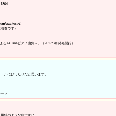
=1804
lbum/aaa7esp2
生演奏です）
るAzulineピアノ曲集～」（2017/3月発売開始）
イトルにぴったりだと思います。
かー？
、風鈴のような曲ですね。