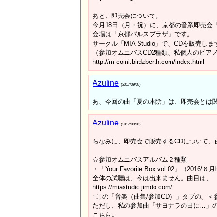
あと、即売会について。
今月18日（月・祝）に、京都の音系即売会「MU
会場は「京都パルスプラザ」です。
サークル「MIA Studio」で、CDを販売
（参加オムニバスCD2種類、私個人のピア
http://m-comi.birdzberth.com/index.html
Azuline
(2017/09/07)
あ、今回の曲「夏の木陰」は、即売会とは関係
Azuline
(2017/09/09)
ちなみに、即売会で販売するCDについて、
☆参加オムニバスアルバム２種類
・「Your Favorite Box vol.02」（201
全体の試聴は、今は出来ません。曲目は、
https://miastudio.jimdo.com/
↑この「音楽（曲集/参加CD）」タブの、＜
ただし、私の参加曲「サヨナラの日に…」の
こちら↓