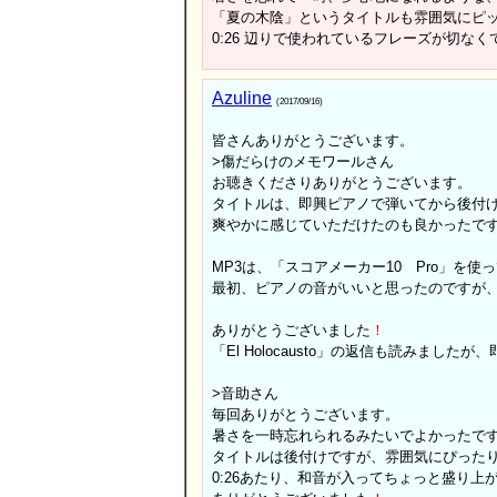
「夏の木陰」というタイトルも雰囲気にピ
0:26 辺りで使われているフレーズが切な
Azuline
(2017/09/16)
皆さんありがとうございます。
>傷だらけのメモワールさん
お聴きくださりありがとうございます。
タイトルは、即興ピアノで弾いてから後付
爽やかに感じていただけたのも良かったで
MP3は、「スコアメーカー10 Pro」を使
最初、ピアノの音がいいと思ったのですが
ありがとうございました
！
「El Holocausto」の返信も読みま
>音助さん
毎回ありがとうございます。
暑さを一時忘れられるみたいでよかったで
タイトルは後付けですが、雰囲気にぴった
0:26あたり、和音が入ってちょっと盛り