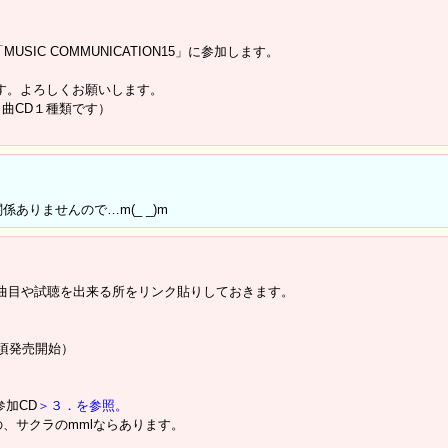
SIC COMMUNICATION15」に参加します。
します。よろしくお願いします。
ノ曲CD１種類です）
ありませんので…m(_ _)m
曲目や試聴を出来る所をリンク貼りしておきます。
6/６月頃発売開始）
参加CD
＞３．を参照。
、サクラのmmlならあります。