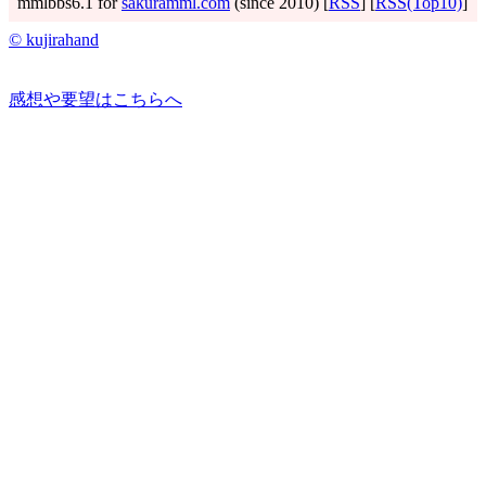
mmlbbs6.1 for
sakuramml.com
(since 2010) [
RSS
] [
RSS(Top10)
]
© kujirahand
感想や要望はこちらへ