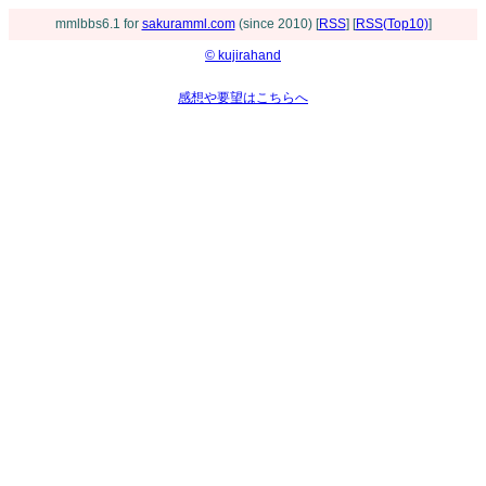
mmlbbs6.1 for
sakuramml.com
(since 2010) [
RSS
] [
RSS(Top10)
]
© kujirahand
感想や要望はこちらへ