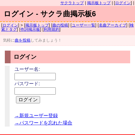
サクラトップ
|
掲示板トップ
| [
ログイン
] |
ログイン - サクラ曲掲示板6
[
ログイン
] > [
掲示板トップ
] [
曲の投稿
] [
ユーザー一覧
] [
名曲アーカイブ
] [
検
索とタグ
] [
作詞掲示板
] [
利用規約
]
気軽に
曲を投稿
してみましょう！
ログイン
ユーザー名:
パスワード:
→新規ユーザー登録
→パスワードを忘れた場合