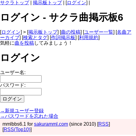
サクラトップ
|
掲示板トップ
| [
ログイン
] |
ログイン - サクラ曲掲示板6
[
ログイン
] > [
掲示板トップ
] [
曲の投稿
] [
ユーザー一覧
] [
名曲ア
ーカイブ
] [
検索とタグ
] [
作詞掲示板
] [
利用規約
]
気軽に
曲を投稿
してみましょう！
ログイン
ユーザー名:
パスワード:
→新規ユーザー登録
→パスワードを忘れた場合
mmlbbs6.1 for
sakuramml.com
(since 2010) [
RSS
]
[
RSS(Top10)
]