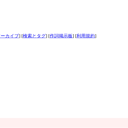
アーカイブ
] [
検索とタグ
] [
作詞掲示板
] [
利用規約
]