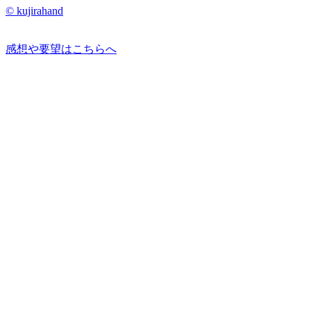
© kujirahand
感想や要望はこちらへ