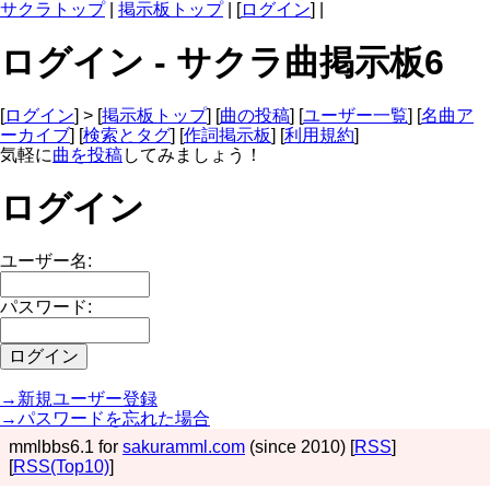
サクラトップ
|
掲示板トップ
| [
ログイン
] |
ログイン - サクラ曲掲示板6
[
ログイン
] > [
掲示板トップ
] [
曲の投稿
] [
ユーザー一覧
] [
名曲ア
ーカイブ
] [
検索とタグ
] [
作詞掲示板
] [
利用規約
]
気軽に
曲を投稿
してみましょう！
ログイン
ユーザー名:
パスワード:
→新規ユーザー登録
→パスワードを忘れた場合
mmlbbs6.1 for
sakuramml.com
(since 2010) [
RSS
]
[
RSS(Top10)
]