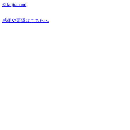
© kujirahand
感想や要望はこちらへ