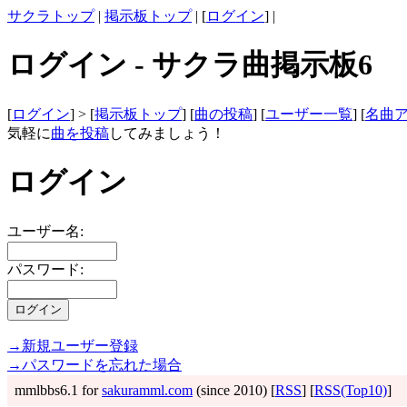
サクラトップ
|
掲示板トップ
| [
ログイン
] |
ログイン - サクラ曲掲示板6
[
ログイン
] > [
掲示板トップ
] [
曲の投稿
] [
ユーザー一覧
] [
名曲
気軽に
曲を投稿
してみましょう！
ログイン
ユーザー名:
パスワード:
→新規ユーザー登録
→パスワードを忘れた場合
mmlbbs6.1 for
sakuramml.com
(since 2010) [
RSS
] [
RSS(Top10)
]