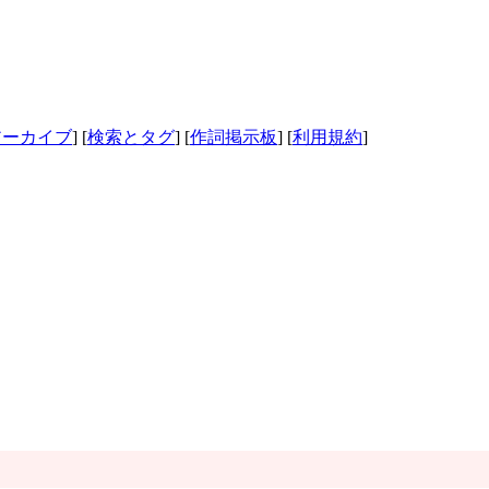
アーカイブ
] [
検索とタグ
] [
作詞掲示板
] [
利用規約
]