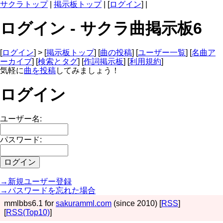
サクラトップ
|
掲示板トップ
| [
ログイン
] |
ログイン - サクラ曲掲示板6
[
ログイン
] > [
掲示板トップ
] [
曲の投稿
] [
ユーザー一覧
] [
名曲ア
ーカイブ
] [
検索とタグ
] [
作詞掲示板
] [
利用規約
]
気軽に
曲を投稿
してみましょう！
ログイン
ユーザー名:
パスワード:
→新規ユーザー登録
→パスワードを忘れた場合
mmlbbs6.1 for
sakuramml.com
(since 2010) [
RSS
]
[
RSS(Top10)
]