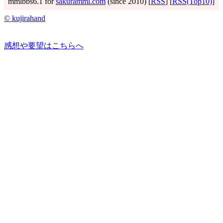
mmlbbs6.1 for
sakuramml.com
(since 2010) [
RSS
] [
RSS(Top10)
]
© kujirahand
感想や要望はこちらへ