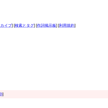
ーカイブ
] [
検索とタグ
] [
作詞掲示板
] [
利用規約
]
0)
]