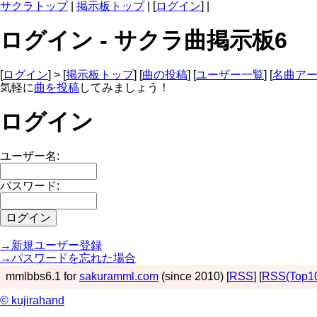
サクラトップ
|
掲示板トップ
| [
ログイン
] |
ログイン - サクラ曲掲示板6
[
ログイン
] > [
掲示板トップ
] [
曲の投稿
] [
ユーザー一覧
] [
名曲ア
気軽に
曲を投稿
してみましょう！
ログイン
ユーザー名:
パスワード:
→新規ユーザー登録
→パスワードを忘れた場合
mmlbbs6.1 for
sakuramml.com
(since 2010) [
RSS
] [
RSS(Top1
© kujirahand