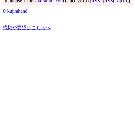
mmlbbs6.1 for
sakuramml.com
(since 2010) [
RSS
] [
RSS(Top10)
]
© kujirahand
感想や要望はこちらへ