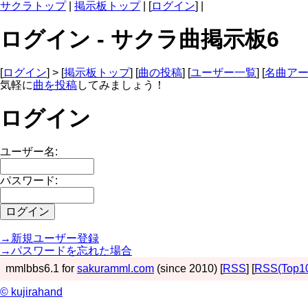
サクラトップ
|
掲示板トップ
| [
ログイン
] |
ログイン - サクラ曲掲示板6
[
ログイン
] > [
掲示板トップ
] [
曲の投稿
] [
ユーザー一覧
] [
名曲ア
気軽に
曲を投稿
してみましょう！
ログイン
ユーザー名:
パスワード:
→新規ユーザー登録
→パスワードを忘れた場合
mmlbbs6.1 for
sakuramml.com
(since 2010) [
RSS
] [
RSS(Top1
© kujirahand