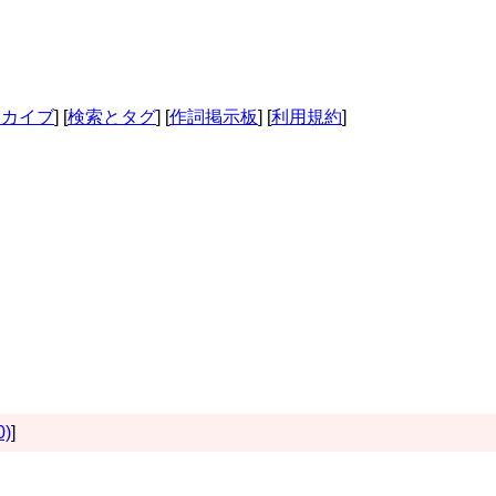
ーカイブ
] [
検索とタグ
] [
作詞掲示板
] [
利用規約
]
0)
]