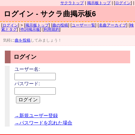
サクラトップ
|
掲示板トップ
| [
ログイン
] |
ログイン - サクラ曲掲示板6
[
ログイン
] > [
掲示板トップ
] [
曲の投稿
] [
ユーザー一覧
] [
名曲アーカイブ
] [
検
索とタグ
] [
作詞掲示板
] [
利用規約
]
気軽に
曲を投稿
してみましょう！
ログイン
ユーザー名:
パスワード:
→新規ユーザー登録
→パスワードを忘れた場合