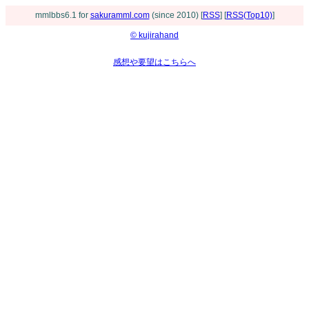
mmlbbs6.1 for
sakuramml.com
(since 2010) [
RSS
] [
RSS(Top10)
]
© kujirahand
感想や要望はこちらへ