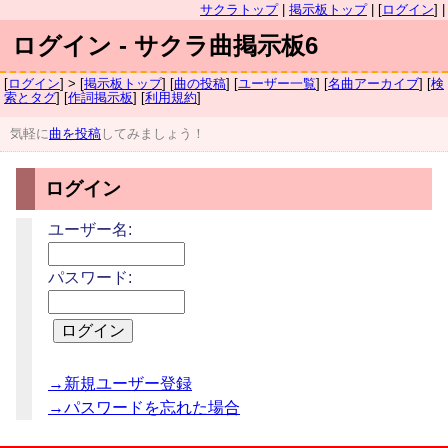
サクラトップ
|
掲示板トップ
| [
ログイン
] |
ログイン - サクラ曲掲示板6
[
ログイン
] > [
掲示板トップ
] [
曲の投稿
] [
ユーザー一覧
] [
名曲アーカイブ
] [
検
索とタグ
] [
作詞掲示板
] [
利用規約
]
気軽に
曲を投稿
してみましょう！
ログイン
ユーザー名:
パスワード:
→新規ユーザー登録
→パスワードを忘れた場合