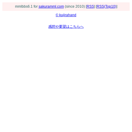
mmlbbs6.1 for
sakuramml.com
(since 2010) [
RSS
] [
RSS(Top10)
]
© kujirahand
感想や要望はこちらへ