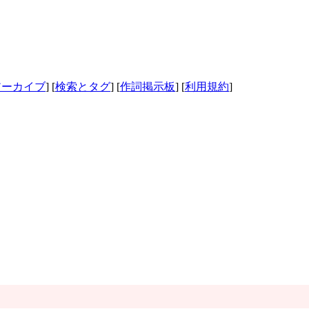
アーカイブ
] [
検索とタグ
] [
作詞掲示板
] [
利用規約
]