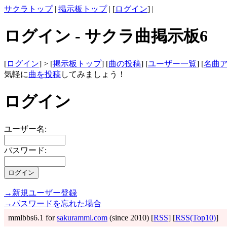
サクラトップ
|
掲示板トップ
| [
ログイン
] |
ログイン - サクラ曲掲示板6
[
ログイン
] > [
掲示板トップ
] [
曲の投稿
] [
ユーザー一覧
] [
名曲
気軽に
曲を投稿
してみましょう！
ログイン
ユーザー名:
パスワード:
→新規ユーザー登録
→パスワードを忘れた場合
mmlbbs6.1 for
sakuramml.com
(since 2010) [
RSS
] [
RSS(Top10)
]