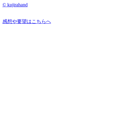
© kujirahand
感想や要望はこちらへ