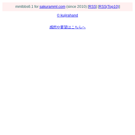
mmlbbs6.1 for
sakuramml.com
(since 2010) [
RSS
] [
RSS(Top10)
]
© kujirahand
感想や要望はこちらへ