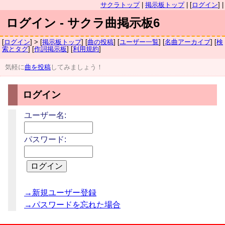
サクラトップ
|
掲示板トップ
| [
ログイン
] |
ログイン - サクラ曲掲示板6
[
ログイン
] > [
掲示板トップ
] [
曲の投稿
] [
ユーザー一覧
] [
名曲アーカイブ
] [
検
索とタグ
] [
作詞掲示板
] [
利用規約
]
気軽に
曲を投稿
してみましょう！
ログイン
ユーザー名:
パスワード:
→新規ユーザー登録
→パスワードを忘れた場合