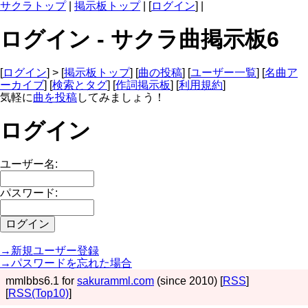
サクラトップ
|
掲示板トップ
| [
ログイン
] |
ログイン - サクラ曲掲示板6
[
ログイン
] > [
掲示板トップ
] [
曲の投稿
] [
ユーザー一覧
] [
名曲ア
ーカイブ
] [
検索とタグ
] [
作詞掲示板
] [
利用規約
]
気軽に
曲を投稿
してみましょう！
ログイン
ユーザー名:
パスワード:
→新規ユーザー登録
→パスワードを忘れた場合
mmlbbs6.1 for
sakuramml.com
(since 2010) [
RSS
]
[
RSS(Top10)
]