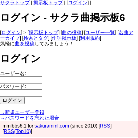
サクラトップ
|
掲示板トップ
| [
ログイン
] |
ログイン - サクラ曲掲示板6
[
ログイン
] > [
掲示板トップ
] [
曲の投稿
] [
ユーザー一覧
] [
名曲ア
ーカイブ
] [
検索とタグ
] [
作詞掲示板
] [
利用規約
]
気軽に
曲を投稿
してみましょう！
ログイン
ユーザー名:
パスワード:
→新規ユーザー登録
→パスワードを忘れた場合
mmlbbs6.1 for
sakuramml.com
(since 2010) [
RSS
]
[
RSS(Top10)
]